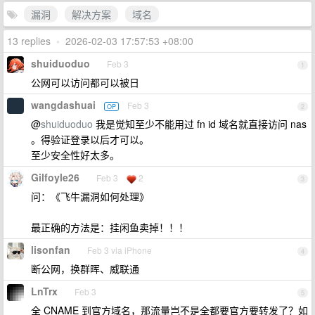
漏洞
解决方案
域名
13 replies
•
2026-02-03 17:57:53 +08:00
shuiduoduo
Feb 3
1
公网可以访问都可以被日
wangdashuai
Feb 3
OP
2
@
shuiduoduo
我是觉知至少不能用过 fn id 域名就直接访问 nas
。得验证登录以后才可以。
至少安全性好太多。
Gilfoyle26
Feb 3
2
3
问：《飞牛漏洞如何处理》
最正确的方法是：挂闲鱼卖掉！！！
lisonfan
Feb 3 via iPhone
4
断公网，换群晖、威联通
LnTrx
Feb 3
5
全 CNAME 到官方域名，那流量岂不是全都要官方要转发了？如