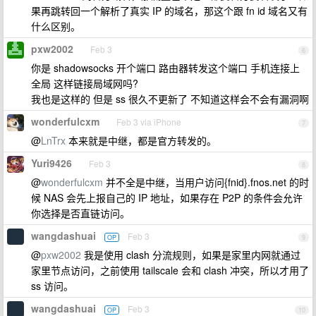
果再跳转回一个解析了真实 IP 的域名，那这个跟 fn id 域名又有
什么区别。
pxw2002
Feb 3
6
你是 shadowsocks 开个端口 路由器转发这个端口 手机连接上
全局 这样链接局域网吗?
我也是这样的 但是 ss 很久不更新了 不知道这样会不会有漏洞啊
wonderfulcxm
Feb 3 via iPhone
7
@
LnTrx
本来就是中继，都是官方转发的。
Yuri9426
Feb 3
8
@
wonderfulcxm
并不全是中继，当用户访问{fnid}.fnos.net 的时
候 NAS 会先上报自己的 IP 地址，如果存在 P2P 的条件会允许
你选择是否直链访问。
wangdashuai
Feb 3
OP
9
@
pxw2002
我是使用 clash 分流规则，如果是家里内网就通过
家里节点访问，之前使用 tailscale 会和 clash 冲突，所以才用了
ss 访问。
wangdashuai
Feb 3
OP
10