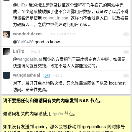
@
LnTrx
我的想法是登录认证这个流程在飞牛自己的网站中完
成，至少这层被破解了也不会泄露用户数据，认证过了以后不跳
转域名还是使用
connet.fn.com
这样也不会泄露入口，以及被暴
力破解入口。之后中继代理访问用户 nas 。
wonderfulcxm
Feb 3 via iPhone
11
@
Yuri9426
good to know.
LnTrx
Feb 3
12
@
wangdashuai
那你的方案相当于高度绑定官方中继，如果要
快速访问就要交钱，肯定不是人人都能接受的。
wangdashuai
Feb 3
OP
13
对了，最好开启本地防火墙，只允许局域网访问以及 localhost
访问。安全性更高。
请不要把任何和邀请码有关的内容发到 NAS 节点。
邀请码相关的内容请使用
/go/in
节点。
如果没有发送到 /go/in，那么会被移动到 /go/pointless 同时账号