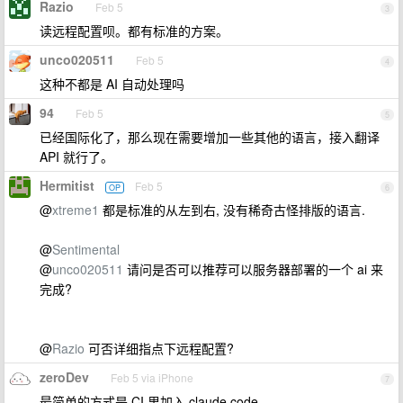
Razio
Feb 5
3
读远程配置呗。都有标准的方案。
unco020511
Feb 5
4
这种不都是 AI 自动处理吗
94
Feb 5
5
已经国际化了，那么现在需要增加一些其他的语言，接入翻译
API 就行了。
Hermitist
Feb 5
OP
6
@
xtreme1
都是标准的从左到右, 没有稀奇古怪排版的语言.
@
Sentimental
@
unco020511
请问是否可以推荐可以服务器部署的一个 ai 来
完成?
@
Razio
可否详细指点下远程配置?
zeroDev
Feb 5 via iPhone
7
最简单的方式是 CI 里加入 claude code