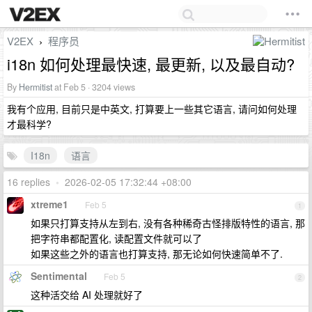
V2EX
程序员
›
i18n 如何处理最快速, 最更新, 以及最自动?
By
Hermitist
at Feb 5 · 3204 views
我有个应用, 目前只是中英文, 打算要上一些其它语言, 请问如何处理
才最科学?
I18n
语言
16 replies
•
2026-02-05 17:32:44 +08:00
xtreme1
Feb 5
1
如果只打算支持从左到右, 没有各种稀奇古怪排版特性的语言, 那
把字符串都配置化, 读配置文件就可以了
如果这些之外的语言也打算支持, 那无论如何快速简单不了.
Sentimental
Feb 5
2
这种活交给 AI 处理就好了