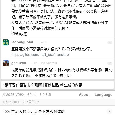
用，目的是“最快速, 最更新, 以及最自动“，有人工翻译的资源还
需要发帖来问吗？更何况人工翻译也不能保证 100%的正确率
吧，错了改不就不就完了，哪有这多事情。
没有人觉得 AI 能完成一切，但是 AI 能完成大部分的重复性工
作，后面需不需要校对就见仁见智了。
“坐和放宽”
laobaiguolai
Feb 5
15
直接用这个不是更简单方便么？几行代码就搞定了。
https://gitee.com/mail_osc/translate
geekvcn
Feb 5 via Android
16
最简单的就是集成翻译插件，除非你业务规模够大再考虑中英文
之外的 i18n ，不然投入产出不成正比
• 请不要在回答技术问题时复制粘贴 AI 生成的内容
© 2026 V2EX · 62ms · 3.9.8.5
About
·
Language
顶级 AI 接口，史上最低价！
›
400+主流大模型，点击下方即刻体验