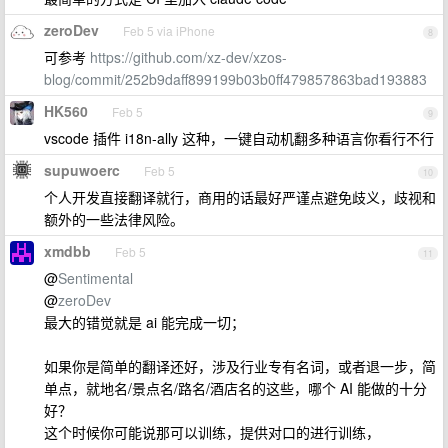
zeroDev
Feb 5 via iPhone
8
可参考
https://github.com/xz-dev/xzos-
blog/commit/252b9daff899199b03b0ff479857863bad193883
HK560
Feb 5
9
vscode 插件 i18n-ally 这种，一键自动机翻多种语言你看行不行
supuwoerc
Feb 5
10
个人开发直接翻译就行，商用的话最好严谨点避免歧义，歧视和
额外的一些法律风险。
xmdbb
Feb 5
11
@
Sentimental
@
zeroDev
最大的错觉就是 ai 能完成一切；
如果你是简单的翻译还好，涉及行业专有名词，或者退一步，简
单点，就地名/景点名/路名/酒店名的这些，哪个 AI 能做的十分
好？
这个时候你可能说那可以训练，提供对口的进行训练，