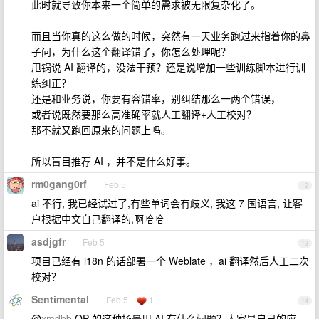
此时就导致你本来一个简单的需求被无限复杂化了。
而且当你真的这么做的时候，突然有一天业务跑过来指着你的鼻
子问，为什么这个翻译错了，你怎么处理呢？
甩锅说 AI 翻译的，没法干预？还是说增加一些训练脚本进行训
练纠正？
还是和业务说，你要有容错率，别纠结那么一两个错误，
或者说既然要那么高准确率就人工翻译+人工校对？
那不就又跑回原来的问题上吗。
所以盲目推荐 AI ，并不是什么好事。
rm0gang0rf
Feb 5
12
ai 不行, 我已经试过了,有些单词会有歧义, 我这 7 国语言, 让客
户根据中文自己翻译的,啊哈哈
asdjgfr
Feb 5
13
项目已经有 i18n 的话部署一个 Weblate ，ai 翻译然后人工二次
校对？
Sentimental
Feb 5
1
14
@
xmdbb
OP 的这种场景用 AI 有什么问题？人家是自己的应