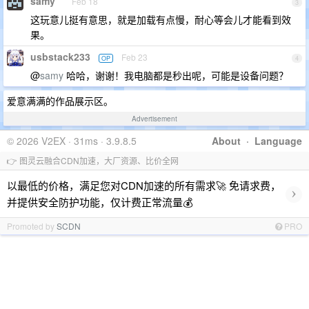
samy
Feb 18
3
这玩意儿挺有意思，就是加载有点慢，耐心等会儿才能看到效
果。
usbstack233
Feb 23
OP
4
@
samy
哈哈，谢谢！我电脑都是秒出呢，可能是设备问题？
爱意满满的作品展示区。
Advertisement
© 2026 V2EX · 31ms · 3.9.8.5
About
·
Language
👉 图灵云融合CDN加速，大厂资源、比价全网
以最低的价格，满足您对CDN加速的所有需求🚀 免请求费，
›
并提供安全防护功能，仅计费正常流量💰
Promoted by
SCDN
PRO