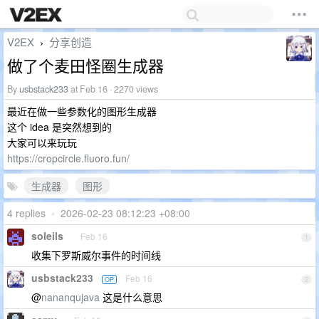
V2EX
分享创造
›
做了个麦田怪圈生成器
By
usbstack233
at Feb 16 · 2270 views
最近在做一些参数化的图形生成器
这个 idea 是突然想到的
大家可以来玩玩
https://cropcircle.fluoro.fun/
生成器
图形
4 replies
•
2026-02-23 08:12:23 +08:00
soleils
Feb 16
1
收集下罗斯威尔事件的时间线
usbstack233
Feb 16
OP
2
@
nananqujava
这是什么意思