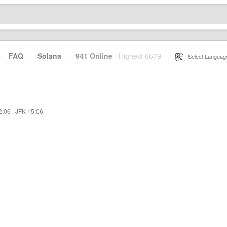
·
FAQ
·
Solana
·
941 Online
Highest 6679
·
Select Languag
2:06
·
JFK 15:06