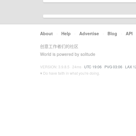
About
·
Help
·
Advertise
·
Blog
·
API
创意工作者们的社区
World is powered by solitude
VERSION: 3.9.8.5 · 24ms ·
UTC 19:06
·
PVG 03:06
·
LAX 1
♥ Do have faith in what you're doing.