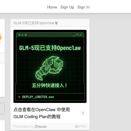
Home
Sign Up
Sign In
GLM-5现已支持Openclaw🦞
点击查看在OpenClaw 中使用
›
GLM Coding Plan的教程
Promoted by
Zhipuai
PRO