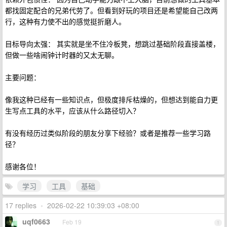
都找固定配合的兄弟代劳了。但看到好玩的项目还是希望能自己改两
行，这种有力使不出的感觉挺折磨人。
目标导向太强： 其实就是坐不住冷板凳，想跳过基础阶段直接盖楼，
但做一些啥闹钟计时器的又太无聊。
主要问题：
像我这种已经有一些知识点，但极度排斥枯燥的，但想达到能自力更
生写点工具的水平，应该从什么路径切入？
有没有经历过类似阶段的朋友分享下经验？或者是推荐一些学习路
径？
感谢各位！
学习
工具
基础
17 replies
•
2026-02-22 10:39:03 +08:00
uqf0663
Feb 19
1