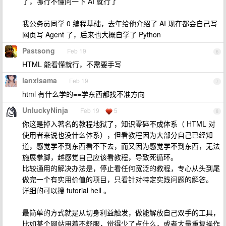
了，哪行不懂问一下 AI 就行了
我公务员同学 0 编程基础，去年给他介绍了 AI 现在都会自己写
网页写 Agent 了，后来也大概自学了 Python
Pastsong
Feb 19
6
HTML 能看懂就行，不需要手写
lanxisama
Feb 19
7
html 有什么学的==学东西都找不准方向
UnluckyNinja
Feb 19
5
8
你这是掉入著名的教程地狱了，知识零碎不成体系（ HTML 对
使用者来说也没什么体系），但看教程因为大部分自己已经知
道，感觉学不到东西看不下去，而又因为感觉学不到东西，无法
施展拳脚，越感觉自己应该看教程，导致死循环。
比较通用的解决办法是，停止看任何宽泛的教程，专心从头到尾
做完一个有实用价值的项目，只看针对特定实践问题的解答。
详细的可以搜 tutorial hell 。
最简单的方式就是从切身利益触发，做能解放自己双手的工具，
比如某个网站用着不舒服，觉得少了点什么，或者大量重复操作