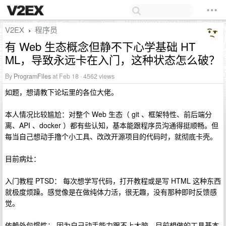
V2EX
程序员
›
有 Web 生态概念但静不下心学基础 HT
ML，导致永远卡在入门，这种状态怎么破？
By
ProgramFiles
at Feb 18 · 4562 views
如题，想请教下论坛里的各位大佬。
本人情况比较尴尬：对整个 Web 生态（ git 、框架特性、前后端分
离、API 、docker ）都有些认知，基本能跟程序员沟通得挺顺畅。但
每当自己想动手撸个小工具、改改开源项目的代码时，就彻底卡壳。
目前病灶：
入门教程 PTSD： 每次想学写代码，打开教程或是写 HTML 这种东西
就极度烦躁。感觉像是在做纯体力活，很无趣，没有那种即时反馈感
觉。
依赖外包惯性： 因为自己动手能力跟不上大脑，目前想做的工具基本