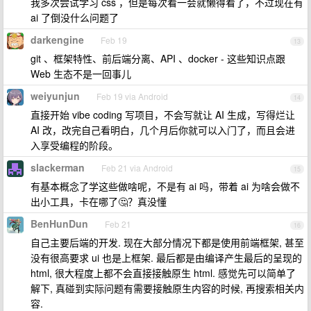
我多次尝试学习 css ，但是每次看一会就懒得看了，不过现在有
ai 了倒没什么问题了
darkengine
Feb 19
13
git 、框架特性、前后端分离、API 、docker - 这些知识点跟
Web 生态不是一回事儿
weiyunjun
Feb 19 via Android
14
直接开始 vibe coding 写项目，不会写就让 AI 生成，写得烂让
AI 改，改完自己看明白，几个月后你就可以入门了，而且会进
入享受编程的阶段。
slackerman
Feb 21 via Android
15
有基本概念了学这些做啥呢，不是有 ai 吗，带着 ai 为啥会做不
出小工具，卡在哪了🤔？真没懂
BenHunDun
Feb 21
16
自己主要后端的开发. 现在大部分情况下都是使用前端框架, 甚至
没有很高要求 ui 也是上框架. 最后都是由编译产生最后的呈现的
html, 很大程度上都不会直接接触原生 html. 感觉先可以简单了
解下, 真碰到实际问题有需要接触原生内容的时候, 再搜索相关内
容.