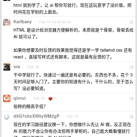
html 就别学了，让 ai 帮你写就行，现在这玩意学了没价值，把
时间花在学别的上面去。
Karlbaey
Feb 19 via Android
2
HTML 是设计给浏览器方便解析的，本质就是个骨架，骨架丢给
AI 就可以了。
如果你想要及时反馈的效果我觉得还是学一学 tailwind css 还有
react ，直接写样式还有脚本，这就是最有反馈的了。
ota
Feb 19
3
干中学就行了。快速过一遍还是有必要的。东西也不多，花个 3
天时间足够入门了。主要你的知道有什么，干什么的，至于怎么
写？没必要知道。
qinrui
Feb 19
3
4
俗称的眼高手低？
d5G7o0xXW0yWM2gP
Feb 19
5
现在的学习路径建议换一下，你想做什么先让 AI 做，反正现在
AI 的能力不会让你有办法但甩手掌柜的，自己能大概看懂就行