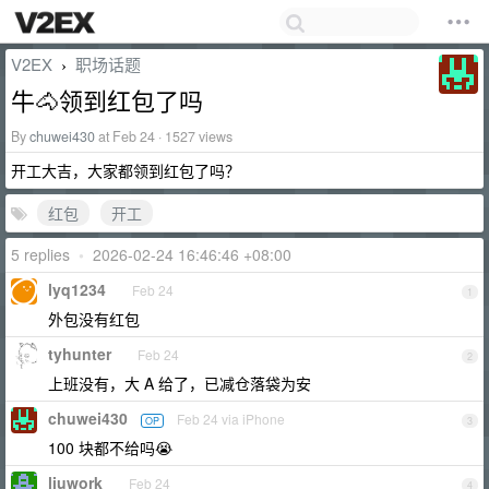
V2EX
职场话题
›
牛🐴领到红包了吗
By
chuwei430
at Feb 24 · 1527 views
开工大吉，大家都领到红包了吗？
红包
开工
5 replies
•
2026-02-24 16:46:46 +08:00
lyq1234
Feb 24
1
外包没有红包
tyhunter
Feb 24
2
上班没有，大 A 给了，已减仓落袋为安
chuwei430
Feb 24 via iPhone
OP
3
100 块都不给吗😭
liuwork
Feb 24
4