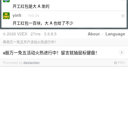
开工红包是大 A 发的
yinft
Feb 24
5
开工红包一百块，大 A 也给了不少
© 2026 V2EX · 27ms · 3.9.8.5
About
·
Language
券商万一免五开户活动火热进行中！
›
a股万一免五活动火热进行中！留言就抽鼠标键盘！
Promoted by
daxiaolian
PRO