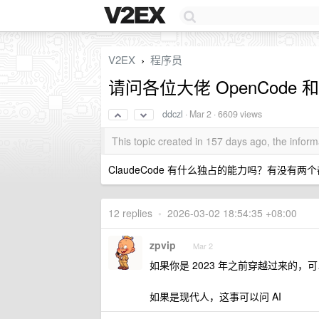
V2EX
程序员
›
请问各位大佬 OpenCode 和
ddczl
·
Mar 2
· 6609 views
This topic created in 157 days ago, the info
ClaudeCode 有什么独占的能力吗？有没有
12 replies
•
2026-03-02 18:54:35 +08:00
zpvip
Mar 2
如果你是 2023 年之前穿越过来的，可以问
如果是现代人，这事可以问 AI