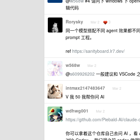
@
w568w
#4 请问下 windows 
辑代码
Rorysky
3
Mar 2
同一个模型搭配不同 agent 效果都
prompt 工程。
ref
https://sanityboard.lr7.dev/
w568w
Mar 2
@
s609926202
一般建议和 VSCode
intmax2147483647
Mar 2
V 我 50 我帮你问 AI
wdhwg001
Mar 2
https://github.com/Piebald-AI/claud
你可以拿着这个仓库自己去问 AI ，看 AI 