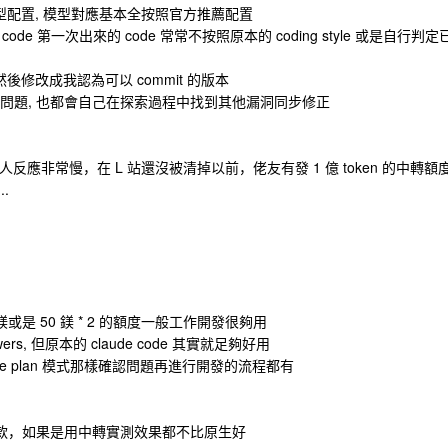
lot 的模型配置, 模型對應基本全按照官方推薦配置
code 第一次出來的 code 常常不按照原本的 coding style 或是自行判定
然後修改成我認為可以 commit 的版本
問題, 也都會自己在探索過程中找到其他漏洞同步修正
後有人反應非常慢，在 L 站還沒被清掉以前，佬友有發 1 億 token 的中轉額
..
或是 50 鎂 * 2 的額度一般工作開發很夠用
owers, 但原本的 claude code 其實就足夠好用
ncode plan 模式那樣確認問題再進行開發的流程都有
退款，如果是用中轉實測效果都不比原生好