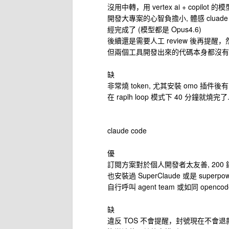
沒用中轉，用 vertex ai + copi
開發大專案的心智負擔小, 體感 cluade 
經完成了 (模型都是 Opus4.6)
後續還是需要人工 review 後再提醒，
但兩個工具開發出來的代碼本身都沒有
缺
非常燒 token, 尤其安裝 omo 插件
在 raplh loop 模式下 40 分鐘就燒完了.
claude code
優
訂閱方案對於個人開發者太友善, 200 鎂
也安裝過 SuperClaude 或是 superp
自行呼叫 agent team 或如同 ope
缺
違反 TOS 不會提醒，封號現在不會