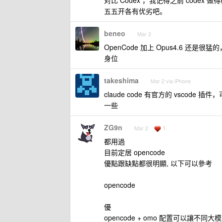
对比 Codex ，我记得之前 codex 做
五五开各有优劣吧。
beneo
Mar 2
OpenCode 加上 Opus4.6 还是很
身位
takeshima
Mar 2 via iPhone
claude code 有官方的 vscod
一些
ZG9n
1
Mar 2
都用過
目前定居 opencode
優點跟缺點都很明顯, 以下可以參考
opencode
優
opencode + omo 配置可以讓不同大模