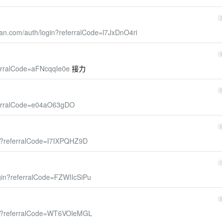
shan.com/auth/login?referralCode=l7JxDnO4ri
eferralCode=aFNcqqIe0e
接力
referralCode=e04aO63gDO
gin?referralCode=I7IXPQHZ9D
ogin?referralCode=FZWIIcSiPu
ogin?referralCode=WT6VOleMGL