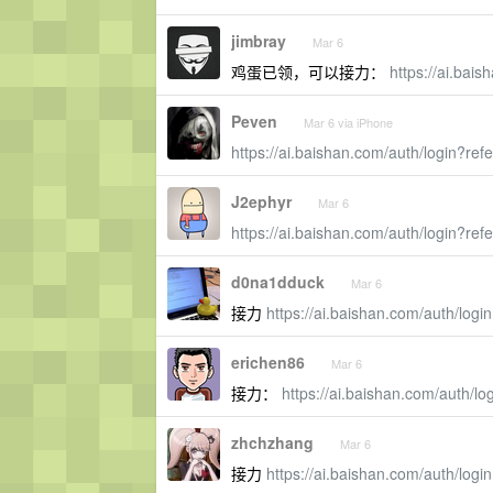
jimbray
Mar 6
鸡蛋已领，可以接力：
https://ai.bai
Peven
Mar 6 via iPhone
https://ai.baishan.com/auth/login?r
J2ephyr
Mar 6
https://ai.baishan.com/auth/login?
d0na1dduck
Mar 6
接力
https://ai.baishan.com/auth/lo
erichen86
Mar 6
接力：
https://ai.baishan.com/auth/l
zhchzhang
Mar 6
接力
https://ai.baishan.com/auth/l