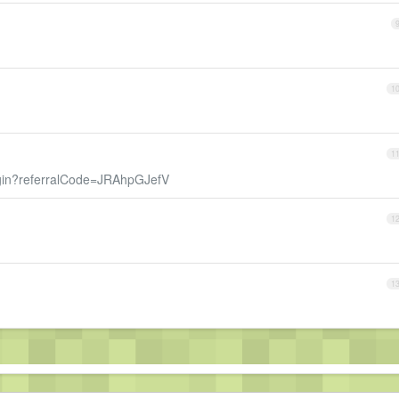
1
1
login?referralCode=JRAhpGJefV
1
1