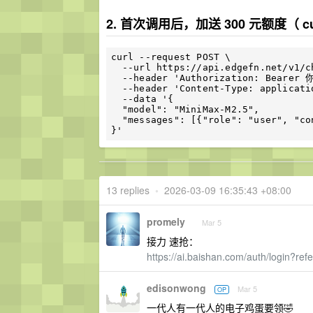
2. 首次调用后，加送 300 元额度（ 
curl --request POST \

  --url https://api.edgefn.net/v1/chat/completions \

  --header 'Authorization: Bearer 你的 APIkey' \

  --header 'Content-Type: application/json' \

  --data '{

  "model": "MiniMax-M2.5",

  "messages": [{"role": "user", "content": "Hello, how are you?"}]

13 replies
•
2026-03-09 16:35:43 +08:00
promely
Mar 5
接力 速抢：
https://ai.baishan.com/auth/login?r
edisonwong
Mar 5
OP
一代人有一代人的电子鸡蛋要领🤣