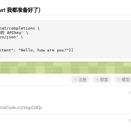
curl 我都准备好了）
注册
额度
模型
eferralCode=UzVpjpQXQc