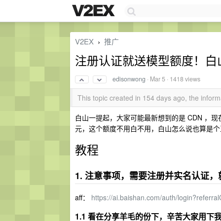
V2EX
推广
›
注册认证就送模型额度！白山 
edisonwong
·
Mar 5
· 1418 views
This topic created in 154 days ago, the info
白山一提起，大家可能最新想到的是 CDN ，现在他们
元，这个额度不用白不用，白山怎么说也算是个
教程
1. 注意事项，需要注册并实名认证，就
aff：
https://ai.baishan.com/auth/login?refe
1.1 看在分享羊毛的份下，辛苦大家用下