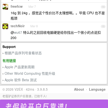
freefcw
Mar 7
14
16g 到 24g ，感觉这个性价比不太理想啊。。毕竟 CPU 也不是
瓶颈
techNoir
Mar 8
15
@
wu67
特么的之前回收电脑硬是给你找出一个很小的点说扣
200
Support
根据产品序列号查看状态
›
有用链接
Apple 产品更新周期
›
Other World Computing 性能升级
›
Apple 软件 Beta 测试
›
© 2026 V2EX · 42ms · 3.9.8.5
About
·
Language
老倔驴证券开户巨靠谱，已助千人!