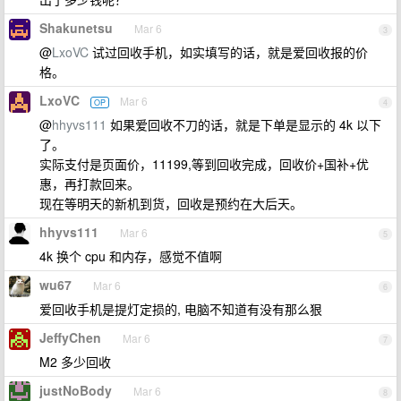
Shakunetsu
Mar 6
3
@
LxoVC
试过回收手机，如实填写的话，就是爱回收报的价
格。
LxoVC
Mar 6
OP
4
@
hhyvs111
如果爱回收不刀的话，就是下单是显示的 4k 以下
了。
实际支付是页面价，11199,等到回收完成，回收价+国补+优
惠，再打款回来。
现在等明天的新机到货，回收是预约在大后天。
hhyvs111
Mar 6
5
4k 换个 cpu 和内存，感觉不值啊
wu67
Mar 6
6
爱回收手机是提灯定损的, 电脑不知道有没有那么狠
JeffyChen
Mar 6
7
M2 多少回收
justNoBody
Mar 6
8