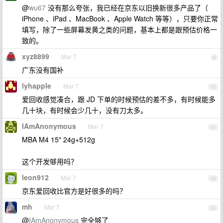
@
wu67
没有那么夸张，我已经在京东以旧换新很多产品了（
iPhone 、iPad 、MacBook 、Apple Watch 等等），只要你正常
填写，除了一些屏幕发黄之类的问题，基本上都是跟预估价格一
致的。
xyz8899
Mar 7
9
广东没有国补
lyhapple
Mar 7
10
爱回收感觉凑合，跟 JD 下单的时候预估的差不多，有时候能多
几十块，有时候会少几十，没有刀太多。
IAmAnonymous
Mar 7
11
MBA M4 15" 24g+512g
这个开发够用吗？
leon912
Mar 7
12
京东爱回收比官方是好很多的吗？
mh
Mar 7
13
@
IAmAnonymous
完全够了