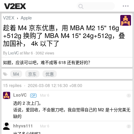
V2EX
Apple
›
趁着 M4 京东优惠，用 MBA M2 15" 16g
+512g 换购了 MBA M4 15" 24g+512g，叠
加国补， 4k 以下了
By
LxoVC
at Mar 6 · 3062 views
如题，应该可以吧，难不成等 618 还有更好的？
M4
京东
优惠
15 replies
•
2026-03-08 12:16:30 +08:00
LxoVC
Mar 6
OP
1
选的 2 次上门。
话说，爱回收，不会狠刀吧，我自觉得自己的 M2 是十分完美无
缺的
hhyvs111
Mar 6
2
出了多少钱呢？