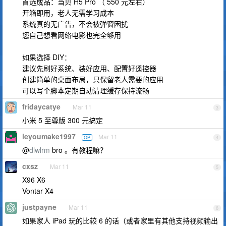
首选成品：当贝 H5 Pro （ 550 元左右）
开箱即用，老人无需学习成本
系统真的无广告，不会被弹窗困扰
您自己想看网络电影也完全够用
如果选择 DIY：
建议先刷好系统、装好应用、配置好遥控器
创建简单的桌面布局，只保留老人需要的应用
可以写个脚本定期自动清理缓存保持流畅
fridaycatye
Mar 11
3
小米 5 至尊版 300 元搞定
leyoumake1997
Mar 11
OP
4
@
dlwlrm
bro 。有教程嘛？
cxsz
Mar 11
5
X96 X6
Vontar X4
justpayne
Mar 11
6
如果家人 iPad 玩的比较 6 的话（或者家里有其他支持视频输出