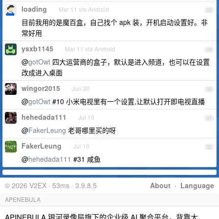
loading
Mar 11 via Android
28
目前我用的是魔百盒，自己找个 apk 装，开机启动设置好。非
常好用
ysxb1145
Mar 11 via Android
29
@
gotOwt
四大运营商的盒子，默认是进入频道，也可以在设置
改成进入桌面
wingor2015
Jun 30
30
@
gotOwt
#10 小米电视里有一个设置,让默认打开即电视直播
hehedada111
Jul 10
31
@
FakerLeung
老哥哪里买的呀
FakerLeung
Jul 10
32
@
hehedada111
#31 咸鱼
© 2026 V2EX · 53ms · 3.9.8.5
About
·
Language
APENEBULA
APINEBULA,银河录像局旗下的企业级 AI 聚合平台，背靠大