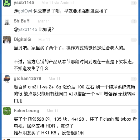
ysxb1145
Mar 11 via Android
11
@
gotOwt
运营商盒子呗，早就要求强制进直播了
ShiBuYi
Mar 11
12
@
ysxb1145
比如说？
DigitalG
Mar 11
13
当贝吧。家里买了两个了，操作方式感觉还是适合老人的。
不过，官方店铺的产品从春节那段时间到现在一直是下架状态，
不知道发生了什么
gtchan13579
Mar 11
14
魔百盒 cm311-ys 2+16g 涨价后 100 左右 刷一个纯净系统流畅
的很 缺点是只能用有线网口 可以搭配一个 wifi 增强器 无线转网
口用
FakerLeung
Mar 11
15
买了个 RK3528 的，135 块，4+128 ，装了 Flclash 和 tvbox 看
电视，居然支持 HDR ，震惊了
推荐朋友买了 HK1 K8 ，反馈很好用