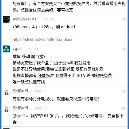
的设备），有个方案是买个带充电的投屏线，然后看直播用央视
频，点播爱优腾之类的，非常稳定
w292614191
Mar 11
7
x96max ，4g + 128g ，刷 android
https://slimboxtv.ru/x96max-plus/
zgsi
Mar 11
8
咸鱼 移动 魔百盒?
移动宽带送了我个盒子,由于没 wifi,我就没用
说是不让异地使用,我尝试拿到老家 发现有网就能看
电视直播都有 还能投屏 我觉得不比 IPTV 差 关键是免费
唯一缺点只能有线
ShiBuYi
Mar 11
9
有没有那种打开电视机，就能看央视这种的电视？
ShiBuYi
Mar 11
10
@
gotOwt
我爷爷 91 岁了。。我给他买了小米电视， 完全教不
会。。