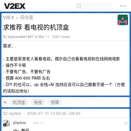
V2EX
问与答
›
求推荐 看电视的机顶盒
By
leyoumake1997
at Mar 11 · 3387 views
需求：
- 主要是家里老人看看电视，偶尔自己也看看电视和在线网络电影
- 操作不卡顿
- 不要有广告、不要有广告
- 预算 400-600 RMB 左右
- DIY 的也可以，up 全栈+AI 加持应该可以自己跟着手搓一个（方便
的话贴出地址）
机顶盒
电视
预算
32 replies
•
2026-07-10 13:58:45 +08:00
dlwlrm
Mar 11
1
afu+蘑菇