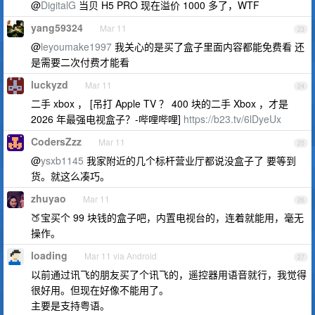
@
DigitalG
当贝 H5 PRO 现在溢价 1000 多了，WTF
yang59324
Mar 11
23
@
leyoumake1997
我关心的是买了盒子里面内容都能免费看 还
是需要二次付费才能看
luckyzd
Mar 11
24
二手 xbox ， [吊打 Apple TV ？ 400 块的二手 Xbox ，才是
2026 年最强电视盒子？-哔哩哔哩]
https://b23.tv/6lDyeUx
CodersZzz
Mar 11
25
@
ysxb1145
我家附近的几个标杆营业厅都说没盒子了 要等到
货。就这么凑巧。
zhuyao
Mar 11
26
🍑宝买个 99 块钱的盒子吧，内置电视台的，连着就能用，毫无
操作。
loading
Mar 11 via Android
27
以前通过讯飞的朋友买了个讯飞的，遥控器用语音就行，我觉得
很好用。但现在好像不能用了。
主要是支持粤语。