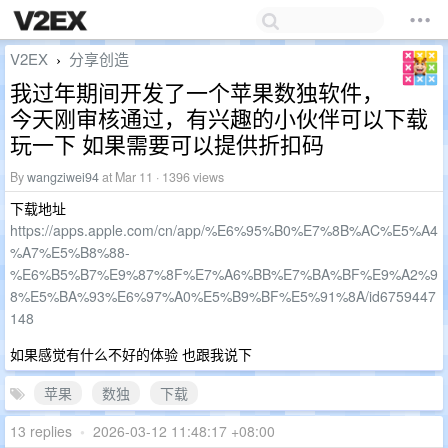
V2EX
分享创造
›
我过年期间开发了一个苹果数独软件，
今天刚审核通过，有兴趣的小伙伴可以下载
玩一下 如果需要可以提供折扣码
By
wangziwei94
at Mar 11 · 1396 views
下载地址
https://apps.apple.com/cn/app/%E6%95%B0%E7%8B%AC%E5%A4
%A7%E5%B8%88-
%E6%B5%B7%E9%87%8F%E7%A6%BB%E7%BA%BF%E9%A2%9
8%E5%BA%93%E6%97%A0%E5%B9%BF%E5%91%8A/id6759447
148
如果感觉有什么不好的体验 也跟我说下
苹果
数独
下载
13 replies
•
2026-03-12 11:48:17 +08:00