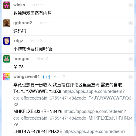
wicks
Mar 11
1
数独游戏居然有内购
ggbond2
Mar 11
2
送码吗
x4gz
Mar 12
3
小游戏也要订阅吗🤔
hongns
Mar 12
4
￥ 78
wangziwei94
Mar 12
OP
5
毕竟也想要一份收入 我直接在评论区里面放码 需要的自取
T4JYJYXWY6WFJY33X8
https://apps.apple.com/redeem?
ctx=offercodes&id=6759447148&code=T4JYJYXWY6WFJY33
X8
MHKFLXE8J3HRHN34Y6
https://apps.apple.com/redeem?
ctx=offercodes&id=6759447148&code=MHKFLXE8J3HRHN34
Y6
LH8T4WF476P4TPHXXE
https://apps.apple.com/redeem?