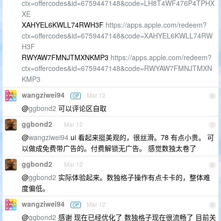
ctx=offercodes&id=6759447148&code=LH8T4WF476P4TPHX
XE
XAHYEL6KWLL74RWH3F
https://apps.apple.com/redeem?
ctx=offercodes&id=6759447148&code=XAHYEL6KWLL74RW
H3F
RWYAW7FMNJTMXNKMP3
https://apps.apple.com/redeem?
ctx=offercodes&id=6759447148&code=RWYAW7FMNJTMXN
KMP3
wangziwei94
Mar 12
OP
6
@
ggbond2
可以评论区自取
ggbond2
Mar 12
7
@
wangziwei94
ui 看起来挺美观的，很丝滑。78 有点小贵。 可
以做成免费带广告的。付费解锁无广告。 感觉数独太卷了
ggbond2
Mar 12
8
@
ggbond2
实际体验起来。数独格子操作有点卡卡的，整体难
度偏低。
wangziwei94
Mar 12
OP
9
@
ggbond2
感谢 现在已经优化了 数独格子现在很流畅了 目前关