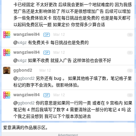
卡已经固定 不太好更改 后续我会更新一个地狱难度的 因为我感
觉广告还是太影响体验了 所以不是很想增加广告 后续可以增加
多一些免费体验关卡 现在每日挑战也是免费的 也是是每天都可
以起码免费区玩一题 如果定价 你觉得多少算合适
wangziwei94
Mar 12
OP
10
@
x4gz
有免费关卡 每日挑战也是免费的
wangziwei94
Mar 12
OP
11
@
x4gz
如果不收费 就接入广告 这样体验也会很不好
ggbond2
Mar 12
12
@
ggbond2
另外还有 bug 。 如果其他格子填了数，笔记格子里
标记的数字不会消失。很影响体验。
wangziwei94
Mar 12
OP
13
@
ggbond2
你的意思是如果同一行同一类 或者在 9 宫格内 如果
笔记有 4 然后我填写了数字 4 需要清除这一部分的笔记 4 吗 这
个我之前没想到 我可以下个版本添加进去
爱意满满的作品展示区。
Advertisement