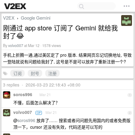
V2EX
Google Gemini
›
刚通过 app store 订阅了 Gemini 就给我
封了😂
By
volvo007
at Mar 12 · 1578 views
手机上折腾一通,通过美区定了 pro 版本. 结果网页忘记切换地址, 导致
一登陆就说有问题给我封了, 这号是不是可以放弃了重新注册一个?
订阅
封号
注册
3 replies
•
2026-03-23 22:18:43 +08:00
soros996
Mar 21
1
不懂，后面怎么解决了？
volvo007
Mar 21
OP
2
@
soros996
放弃了…… 搜索或者问问题先用国内的或者免费版
顶一下，cursor 还没有失效，代码还是可以写的