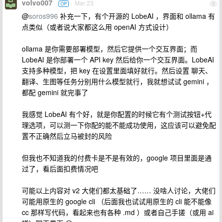
volvo007
Mar 23
OP
3
@
soros996
补充一下，有个开源的 LobeAI ，界面和 ollama 有
点类似（或者说大家都这么用 openAI 方式设计）
ollama 是你需要部署模型，然后它提供一个交互界面；而
LobeAI 是你部署一个 API key 然后给你一个交互界面。LobeAI
支持多种模型，把 key 在设置里面填好就行。然后设置 聊天、
翻译、生图等任务分别用什么模型就行，我就想试试 gemini ，
都配 gemini 就完事了
我感觉 LobeAI 有个好，就是你配置的时候它有个测试按钮+代
理选项，可以测一下你配的能不能成功使用，这应该可以避免配
置不正确然后立马被封的风险
但我也不知道我的付费卡是不是有效的，google 项目里面是通
过了，看后面扣费情况吧
可能以上内容对 v2 大佬们都太基础了…… 没啥人讨论，大佬们
可能用原生的 google cli （后面我也试试用原生的 cli 能不能像
cc 那样写代码，看起来也有各种 .md ）或者自己手搓（或用 ai