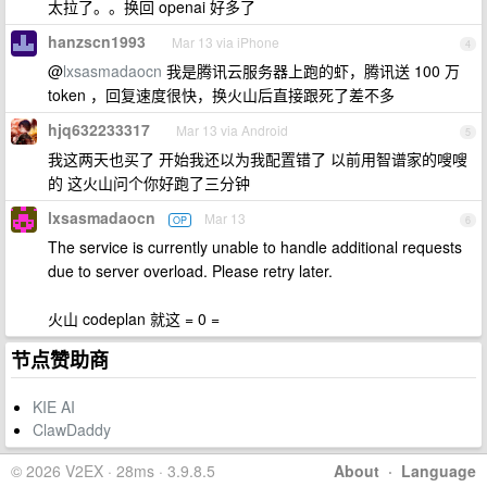
太拉了。。换回 openai 好多了
hanzscn1993
Mar 13 via iPhone
4
@
lxsasmadaocn
我是腾讯云服务器上跑的虾，腾讯送 100 万
token ，回复速度很快，换火山后直接跟死了差不多
hjq632233317
Mar 13 via Android
5
我这两天也买了 开始我还以为我配置错了 以前用智谱家的嗖嗖
的 这火山问个你好跑了三分钟
lxsasmadaocn
Mar 13
OP
6
The service is currently unable to handle additional requests
due to server overload. Please retry later.
火山 codeplan 就这 = 0 =
节点赞助商
KIE AI
ClawDaddy
© 2026 V2EX · 28ms · 3.9.8.5
About
·
Language