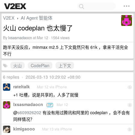
V2EX
AI Agent 智能体
›
火山 codeplan 也太慢了
By
lxsasmadaocn
at Mar 12 · 1564 views
跑半天没反应，minmax m2.5 上下文竟然只有 61k ，拿来干活完全
不行
火山
CodePlan
上下文
6 replies
•
2026-03-13 10:29:02 +08:00
rateltalk
Mar 12 via iPhone
1
+1 吐槽，说是共享的，人多了就慢
lxsasmadaocn
Mar 12
OP
2
@
s609926202
有没有用过腾讯和阿里的 codeplan ，会不会有
同样情况？
kimigaooo
Mar 13 via iPhone
3