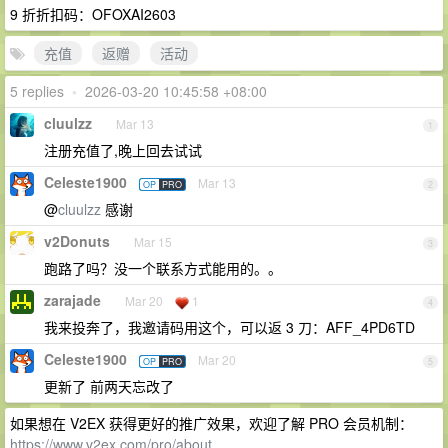
9 折折扣码：OFOXAI2603
充值
返赠
活动
5 replies
•
2026-03-20 10:45:58 +08:00
cluulzz
Mar 13
1
注册充值了,晚上回去试试
Celeste1900
Mar 13
OP
PRO
2
@
cluulzz
感谢
v2Donuts
Mar 15
3
跑路了吗？没一个联系方式能用的。。
zarajade
Mar 20
1
4
我来投奔了，我邀请码用这个，可以返 3 刀：AFF_4PD6TD
Celeste1900
Mar 20
OP
PRO
5
更新了 前两天忘改了
如果想在 V2EX 获得更好的推广效果，欢迎了解 PRO 会员机制：
https://www.v2ex.com/pro/about