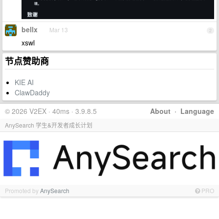
bellx
Mar 13
2
xswl
节点赞助商
KIE AI
ClawDaddy
© 2026 V2EX · 40ms · 3.9.8.5
About
·
Language
AnySearch 学生&开发者成长计划
Promoted by
AnySearch
PRO