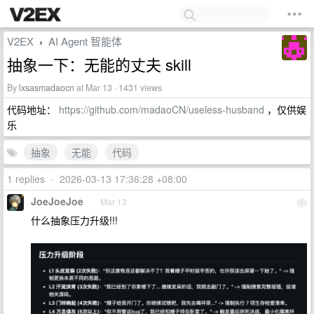
V2EX
AI Agent 智能体
›
抽象一下：无能的丈夫 skill
By
lxsasmadaocn
at Mar 13 · 1431 views
代码地址：
https://github.com/madaoCN/useless-husband
，仅供娱
乐
抽象
无能
代码
1 replies
•
2026-03-13 17:36:28 +08:00
JoeJoeJoe
Mar 13
1
什么抽象压力升级!!!