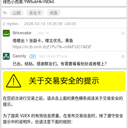
绿色小而美:YW5ubHk1NDk0
山姆
亲友卡
闲鱼
2 replies
•
2026-03-16 18:26:58 +08:00
Sricecake
Mar 16
1
借楼出 1 张副卡，楼主优先，黄鱼
https://m.tb.cn/h.ifzZ1Pu?tk=m8kFUC7AiQF
Cannly
Mar 16 via iPhone
OP
2
已出，结帖。感谢群友们。有需要看看别处或者楼上？
在您初次进行交易之前，请点击上面的黄色横条阅读关于交易安全的
提示。
为了提高 V2EX 的有效信息质量，在发布交易信息时，除了遵守安全
提示中的说明外，也请注意下面的规则：