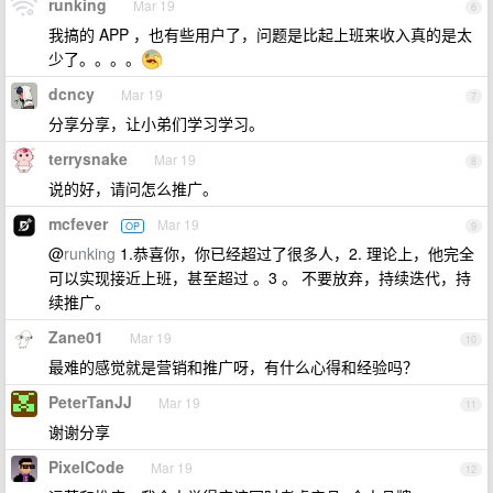
runking
Mar 19
6
我搞的 APP ，也有些用户了，问题是比起上班来收入真的是太
少了。。。。
dcncy
Mar 19
7
分享分享，让小弟们学习学习。
terrysnake
Mar 19
8
说的好，请问怎么推广。
mcfever
Mar 19
OP
9
@
runking
1.恭喜你，你已经超过了很多人，2. 理论上，他完全
可以实现接近上班，甚至超过 。3 。 不要放弃，持续迭代，持
续推广。
Zane01
Mar 19
10
最难的感觉就是营销和推广呀，有什么心得和经验吗？
PeterTanJJ
Mar 19
11
谢谢分享
PixelCode
Mar 19
12