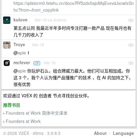
https://qdstorm0.feishu.cn/docx/RYSzdx5ajoMqEvxvdJxcwIxSn
hc?from=from_copylink
kulove
Mar 19 via Android
14
第五点认同 我最近半年多时间专注打磨一款产品 现在每月也有
几千刀的收入了
Troye
Mar 19
15
@
apie
1
mcfever
Mar 19
OP
16
@
apie
你玩炉石么，组合牌威力最大。他们可以互相加成。你
这 3 个，我个人认为懂产品懂推广的技术 ，在 AI 的加持之下，
很有优势
欢迎通过 V2EX 的 创造者 节点寻找创业伙伴。
推荐书目
Founders at Work 简体中文译本
›
Founders at Work
›
© 2026 V2EX · 49ms · 3.9.8.5
About
·
Language