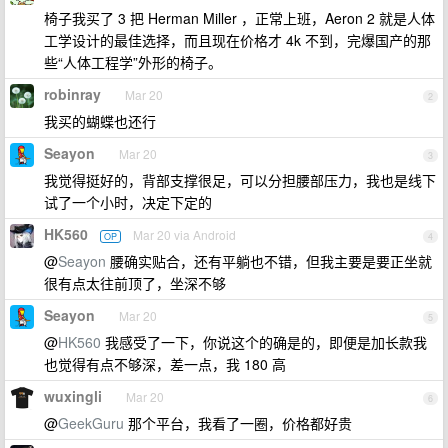
椅子我买了 3 把 Herman Miller ，正常上班，Aeron 2 就是人体
工学设计的最佳选择，而且现在价格才 4k 不到，完爆国产的那
些“人体工程学”外形的椅子。
robinray
Mar 20
2
我买的蝴蝶也还行
Seayon
Mar 20
3
我觉得挺好的，背部支撑很足，可以分担腰部压力，我也是线下
试了一个小时，决定下定的
HK560
Mar 20 via Android
OP
4
@
Seayon
腰确实贴合，还有平躺也不错，但我主要是要正坐就
很有点太往前顶了，坐深不够
Seayon
Mar 20
5
@
HK560
我感受了一下，你说这个的确是的，即便是加长款我
也觉得有点不够深，差一点，我 180 高
wuxingli
Mar 20
6
@
GeekGuru
那个平台，我看了一圈，价格都好贵