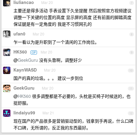
liuliancao
Mar 20
7
主要还是得多活动 手表设置下久坐提醒 然后按照官方视频建议
调整一下关键的位置的高度 显示屏的高度 还有前面的脚踏高度
保证腿是有一定角度的 我是不习惯网孔的
ufan0
Mar 20
8
乍一看以为是升职到了一个清闲的工作岗位。
HK560
Mar 20
OP
9
@
GeekGuru
没有头靠啊，调整好少
KaynWASD
Mar 20
10
国产的真的垃圾。。。 建议一步到位
GeekGuru
Mar 20
11
@
HK560
很多调整都是不必要的，头枕是买椅子时候送的，也
挺舒服。
lindaiyu99
Mar 21
12
现在国产的产品很多是营销驱动型的，钱拿到手再说，什么口碑
不口碑，无所谓的，反正我的东西最好。