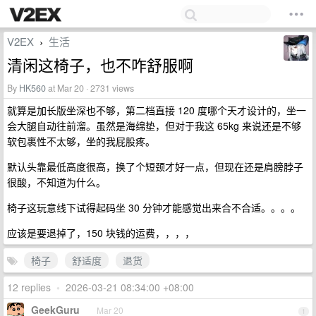
V2EX
生活
›
清闲这椅子，也不咋舒服啊
By
HK560
at Mar 20 · 2731 views
就算是加长版坐深也不够，第二档直接 120 度哪个天才设计的，坐一
会大腿自动往前溜。虽然是海绵垫，但对于我这 65kg 来说还是不够
软包裹性不太够，坐的我屁股疼。
默认头靠最低高度很高，换了个短颈才好一点，但现在还是肩膀脖子
很酸，不知道为什么。
椅子这玩意线下试得起码坐 30 分钟才能感觉出来合不合适。。。。
应该是要退掉了，150 块钱的运费，，，，
椅子
舒适度
退货
12 replies
•
2026-03-21 08:34:00 +08:00
GeekGuru
Mar 20
1