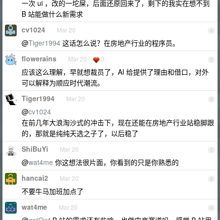
一次 ui ，改的一坨屎，后面还原回来了，剩下的我实在想不到
B 站能做什么新需求
cv1024
Mar 20
4
@
Tiger1994
这话怎么说？在房地产行业的程序员。
flowerains
Mar 20
3
5
应该这么理解，早就想裁员了，AI 给提供了理由和借口，对外
可以解释为顺应时代潮流。
Tiger1994
Mar 20
6
@
cv1024
在前几年大浪淘沙式的冲击下，现在还能在房地产行业站稳脚跟
的，那就是纯纯天选之子了，以后稳了
ShiBuYi
Mar 20
7
@
wat4me
你这想法很片面，你看到的只是你熟悉的
hancai2
Mar 20
8
不要牛马加班加点了
wat4me
Mar 20
9