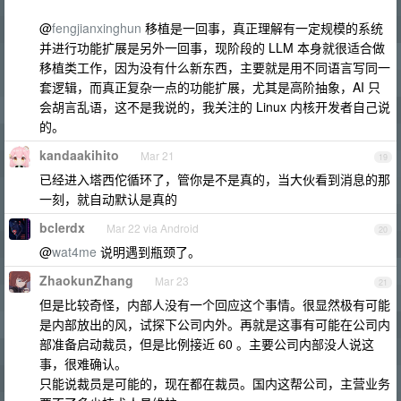
@
fengjianxinghun
移植是一回事，真正理解有一定规模的系统
并进行功能扩展是另外一回事，现阶段的 LLM 本身就很适合做
移植类工作，因为没有什么新东西，主要就是用不同语言写同一
套逻辑，而真正复杂一点的功能扩展，尤其是高阶抽象，AI 只
会胡言乱语，这不是我说的，我关注的 Linux 内核开发者自己说
的。
kandaakihito
Mar 21
19
已经进入塔西佗循环了，管你是不是真的，当大伙看到消息的那
一刻，就自动默认是真的
bclerdx
Mar 22 via Android
20
@
wat4me
说明遇到瓶颈了。
ZhaokunZhang
Mar 23
21
但是比较奇怪，内部人没有一个回应这个事情。很显然极有可能
是内部放出的风，试探下公司内外。再就是这事有可能在公司内
部准备启动裁员，但是比例接近 60 。主要公司内部没人说这
事，很难确认。
只能说裁员是可能的，现在都在裁员。国内这帮公司，主营业务