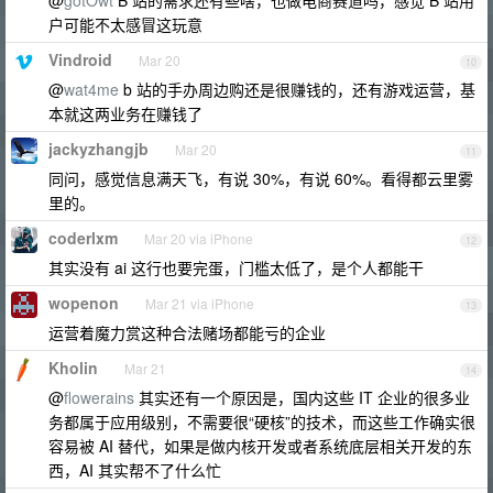
@
gotOwt
B 站的需求还有些啥，也做电商赛道吗，感觉 B 站用
户可能不太感冒这玩意
Vindroid
Mar 20
10
@
wat4me
b 站的手办周边购还是很赚钱的，还有游戏运营，基
本就这两业务在赚钱了
jackyzhangjb
Mar 20
11
同问，感觉信息满天飞，有说 30%，有说 60%。看得都云里雾
里的。
coderlxm
Mar 20 via iPhone
12
其实没有 ai 这行也要完蛋，门槛太低了，是个人都能干
wopenon
Mar 21 via iPhone
13
运营着魔力赏这种合法赌场都能亏的企业
Kholin
Mar 21
14
@
flowerains
其实还有一个原因是，国内这些 IT 企业的很多业
务都属于应用级别，不需要很“硬核”的技术，而这些工作确实很
容易被 AI 替代，如果是做内核开发或者系统底层相关开发的东
西，AI 其实帮不了什么忙