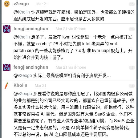
v2exgo
Mar 21
15
@
Kholin
你这纯粹就是在臆想，哪怕是国外，也没那么多硬核的
跟系统底层开发的东西，应用层也是占大多数的
fengjianxinghun
Mar 21 via iPhone
16
@
Kholin
想多了，最近在 kvm 讨论组里一个老外一点内核开发
不懂，就靠 cc vb 了 28 小时把先前 intel 老哥弄的 vmi
patch+xen 的一些功能移植到了 7.x 标准 kvm uapi 规范上，开
始推进合并到内核上游了。
fengjianxinghun
Mar 21 via iPhone
17
@
v2exgo
实际上最高级模型相当有利于底层开发…
Kholin
Mar 21
18
@
v2exgo
那要看你说的是哪种应用层了，比如国内很多公司做
的业务都是别的公司已经实现过的，都喜欢自己重新造轮子，很
多其实没什么技术含量，用三流屎山代码做的，能跑就行，这种
就非常容易被 AI 替代。但是国外就有大量 SaaS 企业，他们不
需要重复造轮子，有专业人做专业事的思维习惯，而 SaaS 企业
又是有一定生态积累的，不是 AI 简单搓个轮子就容易被替代。
不过总的来说，借 AI 之口降低成本还是主要原因。