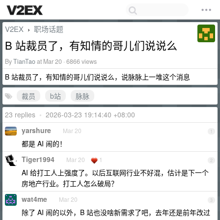
V2EX
职场话题
›
B 站裁员了，有知情的哥儿们说说么
By
TianTao
at Mar 20 · 6866 views
B 站裁员了，有知情的哥儿们说说么，说脉脉上一堆这个消息
裁员
b站
脉脉
23 replies
•
2026-03-23 19:14:40 +08:00
yarshure
Mar 20
1
都是 AI 闹的！
Tiger1994
Mar 20
1
2
AI 给打工人上强度了。以后互联网行业不好混，估计是下一个
房地产行业。打工人怎么破局？
wat4me
Mar 20
3
除了 AI 闹的以外，B 站也没啥新需求了吧，去年还是前年改过