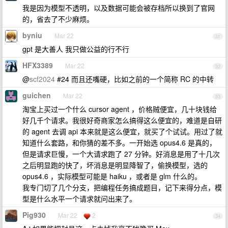
我是因为模型不透明，以及数据可能会被存档所以换到了官网
的，省去了不少麻烦。
byniu
Mar 22
31
gpt 是大善人 我只做公益的行不行
HFX3389
Mar 22
32
@
scf2024
#24 而且还嘴硬，比如之前的一个简称 RC 的中转
guichen
Mar 22
33
淘宝上买过一个什么 cursor agent ，价格贼便宜，几十块钱给
好几千个请求。我很好奇商家怎么搞得这么便宜的，难道是自研
的 agent 去调 api 本来就是这么便宜，就买了个试试。用过了就
知道什么套路，和你猜的差不多。一开始选 opus4.6 是真的，
但是请求巨慢，一个大请求跑了 27 分钟。好消息是用了十几次
之后明显跑的快了，坏消息是明显降智了，偷换模型，选的
opus4.6 ，实际模型可能是 haiku ，或者是 glm 什么的。
我专门切了几个分支，把编程任务搞成题目，记下来得分点，模
型是什么水平一个请求就问出来了。
Pig930
Mar 22
2
34