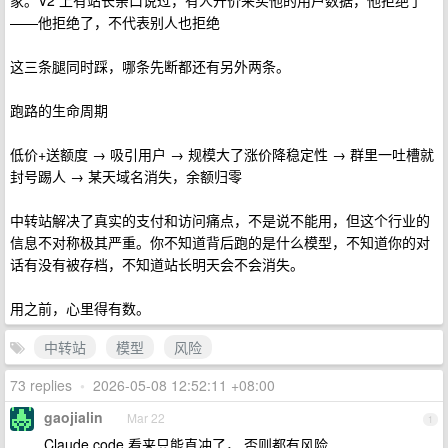
家。V2 上有站长亲口说过，有人开价来买他的用户数据，他拒绝了
——他拒绝了，不代表别人也拒绝
这三条腿同时踩，哪条先断都还有另外两条。
跑路的生命周期
低价+送额度 → 吸引用户 → 规模大了涨价降稳定性 → 群里一吐槽就
封号踢人 → 某天域名消失，余额归零
中转站解决了真实的支付和访问痛点，不是说不能用，但这个行业的
信息不对称极其严重。你不知道背后跑的是什么模型，不知道你的对
话有没有被存档，不知道站长明天会不会消失。
用之前，心里得有数。
中转站
模型
风险
73 replies
•
2026-05-08 12:52:11 +08:00
gaojialin
Mar 22
1
Claude code 看来只能直冲了， 否则都有风险