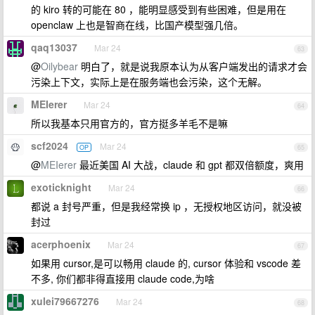
的 kiro 转的可能在 80 ，能明显感受到有些困难，但是用在
openclaw 上也是智商在线，比国产模型强几倍。
qaq13037
Mar 24
63
@
Oilybear
明白了，就是说我原本认为从客户端发出的请求才会
污染上下文，实际上是在服务端也会污染，这个无解。
MEIerer
Mar 24
64
所以我基本只用官方的，官方挺多羊毛不是嘛
scf2024
Mar 24
OP
65
@
MEIerer
最近美国 AI 大战，claude 和 gpt 都双倍额度，爽用
exoticknight
Mar 24
66
都说 a 封号严重，但是我经常换 ip ，无授权地区访问，就没被
封过
acerphoenix
Mar 24
67
如果用 cursor,是可以畅用 claude 的, cursor 体验和 vscode 差
不多, 你们都非得直接用 claude code,为啥
xulei79667276
Mar 24
68