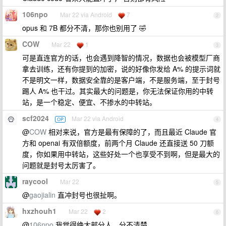
106npo
Mar 22 via Android
7
2
opus 和 7B 都分不清，那你也别用了 🤣
COW
Mar 22
1
3
可是直连官方的话，也会遇到降智的情况，数据也会被模型厂商
拿去训练，还有你提到的加密，说的好像你发给 A% 的提示词就
不是明文一样，数据安全靠的是客户端，不是服务端，至于封号
踢人 A% 也干过。其实最大的问题是，你无法保证你用的中转
站，是一个稳定、便宜、不掺水的中转站。
scf2024
Mar 22 via Android
OP
4
@
COW
相对来说，官方是最有保障的了，而且最近 Claude 官
方和 openai 有双倍额度，前两个月 Claude 还直接送 50 刀额
度，你如果用中转站，这些好处一个也享受不到啊，但是最大的
问题就是封号太厉害了。
raycool
Mar 22
5
@
gaojialin
直冲封号也很扯啊。
hxzhouh1
Mar 22
2
6
@
106npo
我觉得绝大部分人，分不清楚。