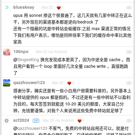
blueskeay
Mar 22
1
21
opus 用 sonnet 掺这个很普遍了，这几天就有几家中转正在这么
干，另外现在的渠道基本都是逆向/bedrock 了
还有一个隐蔽的坑是中转站会偷缓存:之前 max 渠道正常的情况
下我们有用户表示，哪怕是同样倍率下我们的缓存命中率比其他
家高
106npo
Mar 22 via Android
22
@
SingeeKing
换完发现成本更高了，因为中途全是 cache 。而
且用户看到一个 loop 里面好几次全量 cache write ，直接跑路
了
qazzhouwei123
Mar 22
2
23
感谢分享，确实还是有一些小白用户很需要科普的，另外基本上
中转站提供的 opus 都是假的。不过还是有一些中转站不以盈利
为目的，每天签签到就能送 10-20 美元的额度，大家自己分
辨，充钱要谨慎，对我个人来说用这些免费中转站就足够了
scf2024
Mar 22 via Android
1
OP
24
@
qazzhouwei123
不客气，免费的中转站自用还可以，就是付
费的中转站，你真金白银的掏了，它还给你掺假，这样子就比较