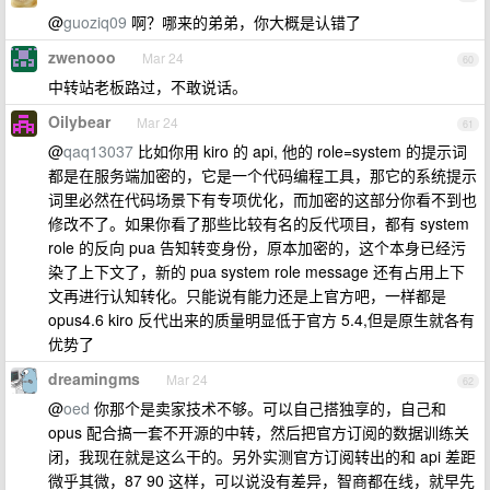
@
guoziq09
啊？哪来的弟弟，你大概是认错了
zwenooo
Mar 24
60
中转站老板路过，不敢说话。
Oilybear
Mar 24
61
@
qaq13037
比如你用 kiro 的 api, 他的 role=system 的提示词
都是在服务端加密的，它是一个代码编程工具，那它的系统提示
词里必然在代码场景下有专项优化，而加密的这部分你看不到也
修改不了。如果你看了那些比较有名的反代项目，都有 system
role 的反向 pua 告知转变身份，原本加密的，这个本身已经污
染了上下文了，新的 pua system role message 还有占用上下
文再进行认知转化。只能说有能力还是上官方吧，一样都是
opus4.6 kiro 反代出来的质量明显低于官方 5.4,但是原生就各有
优势了
dreamingms
Mar 24
62
@
oed
你那个是卖家技术不够。可以自己搭独享的，自己和
opus 配合搞一套不开源的中转，然后把官方订阅的数据训练关
闭，我现在就是这么干的。另外实测官方订阅转出的和 api 差距
微乎其微，87 90 这样，可以说没有差异，智商都在线，就早先