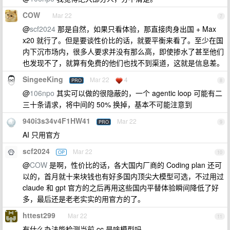
COW
Mar 22
7
@
scf2024
那是自然，如果只看体验，那直接肉身出国 + Max
x20 就行了。但是要谈性价比的话，就要平衡来看了。至少在国
内下沉市场内，很多人要求并没有那么高，即使掺水了甚至他们
也发现不了，就算有免费的他们也找不到渠道，这就是信息差。
SingeeKing
Mar 22
4
PRO
8
@
106npo
其实可以做的很隐蔽的，一个 agentic loop 可能有二
三十条请求，将中间的 50% 换掉，基本不可能注意到
940i3s34v4F1HW41
Mar 22
PRO
9
AI 只用官方
scf2024
Mar 22
OP
10
@
COW
是啊，性价比的话，各大国内厂商的 Coding plan 还可
以的，首月就十来块钱也有好多国内顶尖大模型可选，不过用过
claude 和 gpt 官方的之后再用这些国内平替体验瞬间降低了好
多，最后还是老老实实的用官方的了。
httest299
Mar 22
11
有什么办法能检测当前 cc 是啥模型吗