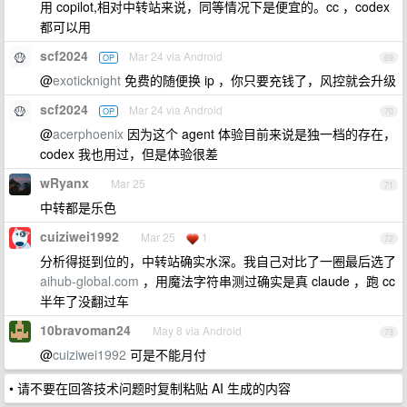
用 copilot,相对中转站来说，同等情况下是便宜的。cc ，codex
都可以用
scf2024
Mar 24 via Android
OP
69
@
exoticknight
免费的随便换 ip ，你只要充钱了，风控就会升级
scf2024
Mar 24 via Android
OP
70
@
acerphoenix
因为这个 agent 体验目前来说是独一档的存在，
codex 我也用过，但是体验很差
wRyanx
Mar 25
71
中转都是乐色
cuiziwei1992
Mar 25
1
72
分析得挺到位的，中转站确实水深。我自己对比了一圈最后选了
aihub-global.com
，用魔法字符串测过确实是真 claude ，跑 cc
半年了没翻过车
10bravoman24
May 8 via Android
73
@
cuiziwei1992
可是不能月付
• 请不要在回答技术问题时复制粘贴 AI 生成的内容