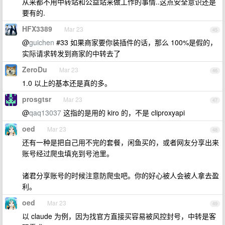
从来都不用中转站和公益站来做工作的事情..这点安全意识还是
要有的.
HFX3389
Mar 23
45
@
guichen
#33 如果商家要你装插件的话，那么 100%是假的，
实际请求转发到商家的中转去了
ZeroDu
Mar 23
46
1.0 以上的基本还是真的多。
prosgtsr
Mar 23
47
@
qaq13037
这指的是用的 kiro 的，不是 cliproxyapi
oed
Mar 23
48
还有一种是把自己用不完的套餐，闲鱼买的，或者网友分享出来
账号经过爬虫填充到号池里。
诸君分享账号的时候注意防爬虫吧。你的好心被人会被人拿去盈
利。
oed
Mar 23
49
以 claude 为例，因为找官方直接买容易被风控封号，中转是客