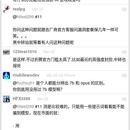
realpg
Mar 22
12
@
httest299
#11
你问这种问题就跟去厂商官方客服问漏洞套餐保几年一样可
笑。。。
黑中转站就等着有人问这种问题呢
123test1010
Mar 22
13
是这样,不过折腾官方门槛太高了,比如最近的高强度封控,中转也
得死
niubilewodev
Mar 22 via iPhone
14
@
hxzhouh1
是个人都能分辨出 7b 和 opus 的区别。
你到底用没用过 7b 模型啊？
HFX3389
Mar 22
15
@
httest299
#11 测是比较难的，只能用一些提示词看看能不能
骗到模型，现在市面的就：
- 用