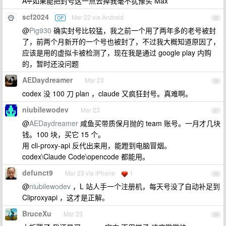
A➗如果能把封号这一点去掉我毫不犹豫买 Max
scf2024
Mar 22 via Android
OP
35
@
Pig930
确实封号比较猛，我之前一个用了两年多的老号被封
了，前两个月新开的一个号也被封了，不过我大概知道原因了，
应该是用的虚拟卡被检测了，现在我是通过 google play 内购
的，暂时还没问题
AEDaydreamer
Mar 23
36
codex 没 100 刀 plan ，claude 又疯狂封号。真难啊。
niubilewodev
Mar 23
37
@
AEDaydreamer
咸鱼买带质保月抛的 team 账号。一月才几块
钱。100 块，买它 15 个。
用 cli-proxy-api 反代出来用，能蹬到电脑冒烟。
codex\Claude Code\opencode 都能用。
defunct9
Mar 23 via iPhone
1
38
@
niubilewodev
，L 站人手一个注册机，每天号没了自动补足到
Cliproxyapi ，这才是正解。
BruceXu
Mar 23
39