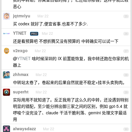
恶心
jqtmviyu
Mar 22
25
买 codex 就好了,便宜省事.也差不了多少.
YTNET
Mar 22
PRO
26
还是看预算吧 不想折腾又没有预算的 中转确实可以试一下
v2exgo
Mar 22
27
@
YTNET
啥时候深圳的 IX 前置能恢复，我中转还跑在你家的机
器上
zhhmax
Mar 22
28
中转站太卷了，卷起来的后果自然就是不稳定+挂羊头卖狗肉。
superht
Mar 22
29
实际用用不就知道了。反正我用了这么久的中转，还没遇到特别
明显的错配，至少能分辨出御三家之间的区别，例如 gpt-5.4 就
啰唆个没完没了、claude 干活干脆利落、gemini 处理文字最适
用
alwaysdazz
Mar 22
30