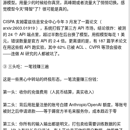
源模型。用量少的时候给你真货，高峰期或者流量大了悄悄切换。感
觉模型今天"降智"了？很可能是真的。
CISPA 亥姆霍兹信息安全中心今年 3 月发了一篇论文（
arxiv:2603.01919 ），系统打假了第三方 API 市场，结论很炸：被测
的 24 个 API 端点里，超过半数在后台换了模型。用假模型每花 1 美
元，错误数量是官方 API 的 2-4 倍。更离谱的是，有 187 篇学术论文
在用这些假 API 跑实验，其中 62% 已被 ACL 、CVPR 等顶会接收
——连做 AI 研究的人都被坑了。
③ 三头吃：一笔钱赚三遍
这是一些黑心中转站的终极形态，一笔流量赚三份钱：
第一头：收你的充值费用（人民币结算，真实收入）
第二头：背后用批量注册的账号白嫖 Anthropic/OpenAI 额度，等账号
被封之后申请退款——等于薅官方羊毛来服务你，成本趋近于零
第三头：你所有的输入输出都是明文，打包卖给需要训练数据的买