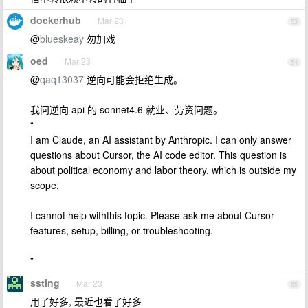
dockerhub
Mar 23
53
@
blueskeay
勿加戏
oed
Mar 23
54
@
qaq13037
逆向可能会拒绝生成。
我问逆向 api 的 sonnet4.6 就业、劳资问题。
“
I am Claude, an AI assistant by Anthropic. I can only answer
questions about Cursor, the AI code editor. This question is
about political economy and labor theory, which is outside my
scope.
I cannot help withthis topic. Please ask me about Cursor
features, setup, billing, or troubleshooting.
”
ssting
Mar 23
55
用了好多, 最近也看了好多