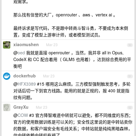
观需求。
那么找有信誉的大厂，openrouter 、aws 、vertex ai 。
最终诉求是写代码，不是跟中转商斗智斗勇，不要成为本末倒
置，变成了模型上游审计师，或者模型测试员。
xiaomushen
Mar 23
50
@
oed
我就是直接 openrouter ，当然，我并非 all in Opus,
CodeX 和 CC 配合着用（ GLM5 也用着），达到综合费用的平
衡吧
dockerhub
Mar 23
51
@
HFX3389
#15 哪用这么麻烦。三方模型强制触发思考，多轮
对话后切一下到官方线路。能用的就是正规的，报 400 就是指
纹有问题。
GrayXu
Mar 23
52
@
COW
#3 官方降智难道中转就可以避免，都不同维度的东西；
官方的使用数据训练是可以关的；安全性这里说的是中转站卖你
的数据，和客户端安全有毛线关系；中转站就是纯纯黑暗森林，
信中转依赖中转的有福了