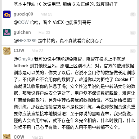
基本中转站 10 次调用里, 能给 6 次正经的, 就算很好了
guoziq09
Mar 23
56
@
COW
哈哈，看个 V2EX 也能看到哥哥
guichen
Mar 23
57
@
HFX3389
是中转的，真不真就看商家良心了
COW
Mar 23
58
@
GrayXu
我可没说中转能避免降智，降智在技术上不就是
fallback 到其他模型吗，原理上区别不大；对，官方的使用数据
训练是可以关的，你关了以后，它说不会用你的数据做长期训练
了，不代表它不会用你的数据了，难道你以为拒绝了 Cookie 厂
商就没法收集你的信息了吗；安全性这里说的是中转站卖你的数
据，那我说客户端安全更对了，用户侧不保证数据脱敏，难道让
厂商给你脱敏吗，另外中转站卖我的数据给谁，不就是给模型厂
商训练，那我直接接官方是不是也是训练，再说你数据真这么重
要你应该直接接本地模型吧；至于你说的黑暗森林，我只能说，
懂的人会去用中转，就不存在什么完全相信，什么时候用，什么
时候不用自己心里有数，不懂的人用不用中转都不安全。
COW
Mar 23
59