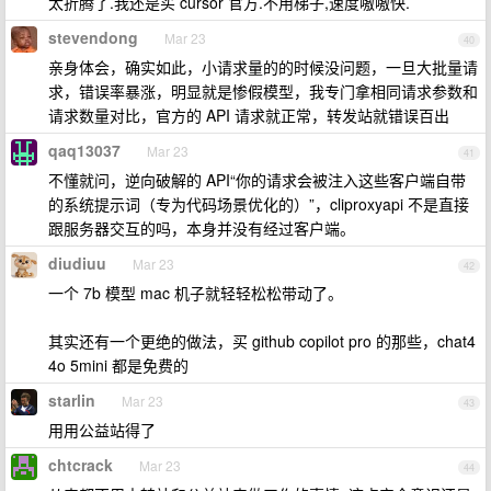
太折腾了.我还是买 cursor 官方.不用梯子,速度嗷嗷快.
stevendong
Mar 23
40
亲身体会，确实如此，小请求量的的时候没问题，一旦大批量请
求，错误率暴涨，明显就是惨假模型，我专门拿相同请求参数和
请求数量对比，官方的 API 请求就正常，转发站就错误百出
qaq13037
Mar 23
41
不懂就问，逆向破解的 API“你的请求会被注入这些客户端自带
的系统提示词（专为代码场景优化的）”，cliproxyapi 不是直接
跟服务器交互的吗，本身并没有经过客户端。
diudiuu
Mar 23
42
一个 7b 模型 mac 机子就轻轻松松带动了。
其实还有一个更绝的做法，买 github copilot pro 的那些，chat4
4o 5mini 都是免费的
starlin
Mar 23
43
用用公益站得了
chtcrack
Mar 23
44