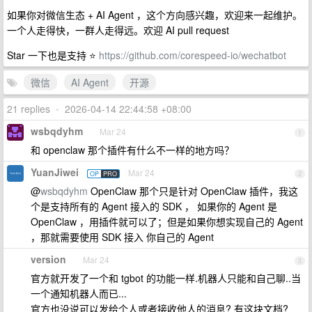
如果你对微信生态 + AI Agent ，这个方向感兴趣，欢迎来一起维护。
一个人走得快，一群人走得远。欢迎 AI pull request
Star 一下也是支持 ⭐️
https://github.com/corespeed-io/wechatbot
微信
AI Agent
开源
21 replies
•
2026-04-14 22:44:58 +08:00
wsbqdyhm
Mar 24
1
和 openclaw 那个插件有什么不一样的地方吗？
YuanJiwei
Mar 24
OP
PRO
2
@
wsbqdyhm
OpenClaw 那个只是针对 OpenClaw 插件，我这
个是支持所有的 Agent 接入的 SDK ， 如果你的 Agent 是
OpenClaw ，用插件就可以了；但是如果你想实现自己的 Agent
，那就需要使用 SDK 接入 你自己的 Agent
version
Mar 24
3
官方就开发了一个和 tgbot 的功能一样.机器人只能和自己聊..当
一个通知机器人而已...
官方也没说可以发给个人或者接收他人的消息? 有这块文档?