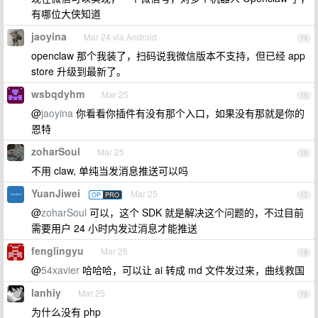
有哪位大侠知道
jaoyina
Mar 24 via Android
14
openclaw 那个我装了，扫码说我微信版本不支持，但已经 app
store 升级到最新了。
wsbqdyhm
Mar 25
15
@
jaoyina
你看看你插件有没有那个入口，如果没有那就是你的
恩特
zoharSoul
Mar 25
16
不用 claw, 单纯当发消息推送可以吗
YuanJiwei
Mar 25
OP
PRO
17
@
zoharSoul
可以，这个 SDK 就是解决这个问题的，不过目前
需要用户 24 小时内发过消息才能推送
fenglingyu
Mar 25
18
@
54xavier
哈哈哈，可以让 ai 转成 md 文件发过来，曲线救国
lanhiy
Mar 25
19
为什么没有 php