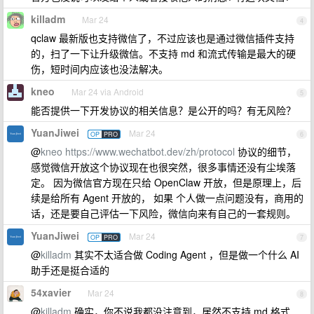
killadm
Mar 24
4
qclaw 最新版也支持微信了，不过应该也是通过微信插件支持
的，扫了一下让升级微信。不支持 md 和流式传输是最大的硬
伤，短时间内应该也没法解决。
kneo
Mar 24 via Android
5
能否提供一下开发协议的相关信息？是公开的吗？有无风险？
YuanJiwei
Mar 24
OP
PRO
6
@
kneo
https://www.wechatbot.dev/zh/protocol
协议的细节，
感觉微信开放这个协议现在也很突然，很多事情还没有尘埃落
定。 因为微信官方现在只给 OpenClaw 开放，但是原理上，后
续是给所有 Agent 开放的， 如果 个人做一点问题没有，商用的
话，还是要自己评估一下风险，微信向来有自己的一套规则。
YuanJiwei
Mar 24
OP
PRO
7
@
killadm
其实不太适合做 Coding Agent ，但是做一个什么 AI
助手还是挺合适的
54xavier
Mar 24
8
@
killadm
确实，你不说我都没注意到，居然不支持 md 格式