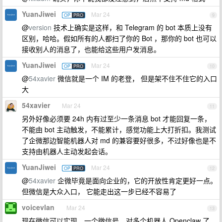
YuanJiwei
Mar 24
OP
PRO
9
@
version
技术上确实是这样，和 Telegram 的 bot 本质上没有
区别，哈哈。假如所有的人都扫了你的 Bot ，那你的 bot 也可以
接收别人的消息了，也能给这些用户发消息。
YuanJiwei
Mar 24
OP
PRO
10
@
54xavier
微信就是一个 IM 的老登， 但是架不住不住它的入口
大
54xavier
Mar 24
11
另外好像必须要 24h 内有过至少一条消息 bot 才能回复一条，
不能由 bot 主动触发，不能累计，感觉功能上大打折扣。我测试
了企微那边智能机器人对 md 的兼容要好很多，不过好像也是不
支持由机器人主动发起会话。
YuanJiwei
Mar 24
OP
PRO
12
@
54xavier
企微毕竟是面向企业的，它的开放性肯定更好一点。
但微信是大众入口， 它能走出这一步已经不容易了
voicevlan
Mar 24
13
现在微信可以实现，一个微信号，对多个机器人 Openclaw 了，