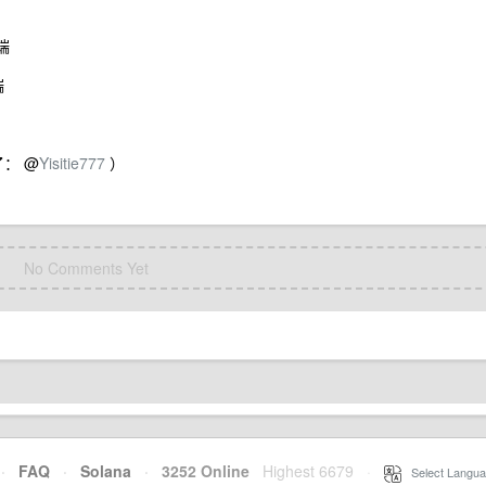
端
端
了： @
Yisitie777
）
No Comments Yet
·
FAQ
·
Solana
·
3252 Online
Highest 6679
·
Select Langua