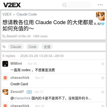
V2EX
Claude Code
›
想请教各位用 Claude Code 的大佬都是
0.02
如何充值的～
By
Zeroo07
at Mar 26 · 1998 views
Claude
Code
充值
5 replies
•
2026-03-28 13:28:34 +08:00
MIMimi
Mar 26
1
一直用 codex ，不想重复消费
chaoschick
Mar 27
2
Credit Card
Zeroo07
Mar 27
OP
3
@
chaoschick
国内的卡是不是用不了，没有国外的卡...
chaoschick
Mar 28
4