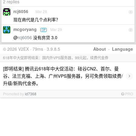
2 replies
rcj6056
Mar 28
1
现在商代是几个点利率？
mcgoryang
Mar 29
OP
2
@
rcj6056
没有房贷 3.0
© 2026 V2EX · 79ms · 3.9.8.5
About
·
Language
618年中大促即将结束：国内外VPS服务器，99元起，续费代金券
[即将结束] 腾讯云618年中大促活动：硅谷CN2、首尔、曼
›
谷、法兰克福、上海、广州VPS服务器，另可免费领取续费/
升级/新购代金券。
Promoted by
id7368
PRO