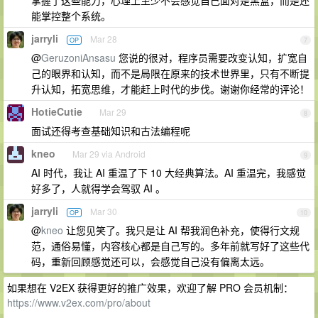
掌握了这些能力，心理上至少不会感觉自己面对是黑盒，而是还
能掌控整个系统。
jarryli
Mar 28
OP
7
@
GeruzoniAnsasu
您说的很对，程序员需要改变认知，扩宽自
己的眼界和认知，而不是局限在原来的技术世界里，只有不断提
升认知，拓宽思维，才能赶上时代的步伐。谢谢你经常的评论！
HotieCutie
Mar 29
8
面试还得考查基础知识和古法编程呢
kneo
Mar 29 via Android
9
AI 时代，我让 AI 重温了下 10 大经典算法。AI 重温完，我感觉
好多了，人就得学会驾驭 AI 。
jarryli
Mar 30
OP
10
@
kneo
让您见笑了。我只是让 AI 帮我润色补充，使得行文规
范，通俗易懂，内容核心都是自己写的。多年前就写好了这些代
码，重新回顾感觉还可以，会感觉自己没有偏离太远。
如果想在 V2EX 获得更好的推广效果，欢迎了解 PRO 会员机制：
https://www.v2ex.com/pro/about