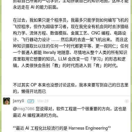
抓取自己所需的一切学识，主动拼装自己的知识地图，这样才能
永远走在 AI 的能力前面。
在过去，我如果只是个程序员，我最多只能学到如何编写飞机的
飞控程序，但作为超级学习者，现在我完全有机会同时去涉猎结
构力学、流体方程、数值模拟、金属工艺、CNC 编程、电路设
计、飞行器动力设计 …… 然后真的去造一架飞机出来。 而且这
种知识摄取比以往的任何一个时代都更平等、更一视同仁；任何
一个普通人都能 literally 地随意、尽情地从整个人类的所有知识
库里取用它想要的知识。LLM 会改变一切「学习」的形态和逻
辑，人类很快会告别「教」的时代而进入到「育」的时代。
不过其实 OP 本来也没想讨论这些，我本来要写到自己的日志里
的，懒得开坑而已
jarryli
Mar 28
OP
6
@
msg7086
您说得对，软件工程是一个很重要的方向，这也是
最近 AI 编程演进的方向。
**最近 AI 工程化比较流行的是 Harness Engineering**