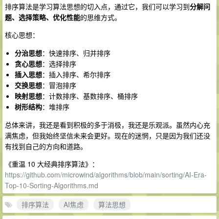
排序算法是学习算法思想的切入点，通过它，我们可以学习到
分解问
题、选择策略、优化性能
的思维方式。
核心思想：
分治思想
：快速排序、归并排序
贪心思想
：选择排序
插入思想
：插入排序、希尔排序
交换思想
：冒泡排序
映射思想
：计数排序、基数排序、桶排序
树形结构
：堆排序
总体来讲，我还是看到积极的多于消极，我还是乐观派。虽然内心充
满焦虑，但我始终坚信未来会更好。现在的迷惘，只是因为我们还没
有找到自己的方向和道路。
《重温 10 大经典排序算法》：
https://github.com/microwind/algorithms/blob/main/sorting/AI-Era-
Top-10-Sorting-Algorithms.md
排序算法
AI焦虑
算法思想