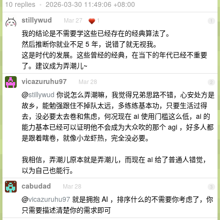
10 replies
•
2026-03-30 11:49:06 +08:00
stillywud
Mar 27
1
1
我的结论是不需要学这些已经存在的经典算法了。
然后推断你就业不足 5 年，说错了就无视我。
这是时代的发展。这些曾经的经典，在当下的年代已经不重要
了。建议成为弄潮儿~
vicazuruhu97
Mar 28
2
@
stillywud
你说怎么弄潮嘛，我觉得兄弟思路不错，心安处方是
故乡，能勉强跟住不掉队太远，多练练基本功，只要生活过得
去，没必要太去卷和焦虑，何况现在 ai 使用门槛这么低，ai 的
能力基本已经可以证明他不会成为大众吹的那个 agi ，好多人都
是跟着瞎卷，就像小龙虾热，完全没必要。
我相信，弄潮儿原本就是弄潮儿，而现在 ai 给了普通人错觉，
以为自己也能行。
cabudad
Mar 28
3
@
vicazuruhu97
就是拥抱 AI ，排序什么的不需要你考虑了，你
只需要描述清楚你的需求即可