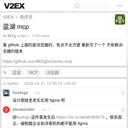
V2EX
程序员
›
蓝湖 mcp
By
MrDg
at Apr 1 · 1739 views
看 github 上面的是浏览器的，有点不太方便 重新写了一个 不依赖浏
览器的版本
https://github.com/MrDgbot/lanhu-mcp
蓝湖
MCP
浏览器
2 replies
•
2026-04-01 15:55:54 +08:00
liuxingv
Apr 1
1
设计图就老老实实用 figma 吧
showonder
Apr 1
2
@
liuxingv
这件事发生后
https://cls.cn/detail/958079
，很多国
企、被制裁企业和涉密机构都不能用 figma