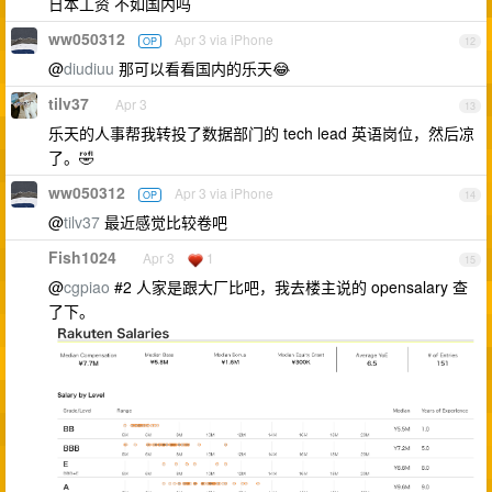
日本工资 不如国内吗
ww050312
Apr 3 via iPhone
OP
12
@
diudiuu
那可以看看国内的乐天😂
tilv37
Apr 3
13
乐天的人事帮我转投了数据部门的 tech lead 英语岗位，然后凉
了。🤣
ww050312
Apr 3 via iPhone
OP
14
@
tilv37
最近感觉比较卷吧
Fish1024
Apr 3
1
15
@
cgpiao
#2 人家是跟大厂比吧，我去楼主说的 opensalary 查
了下。