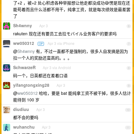
了+2 ，被+2 处心积虑各种举报想让他走都没成功😅愣是现在还
能苟着而且什么活都不用干，纯拿工资，就是每次绩效是最差罢
了
Sh4wnny
Apr 3
6
rakuten 现在还有要员工去拉モバイル业务客户的要求吗
ww050312
Apr 3 via iPhone
OP
7
@
Sh4wnny
有，不过一直都不是强制的，很多人自发搞是因为
拉一个人的奖励还蛮高的。。。
SchwarzeR
Apr 3 via Android
8
码一个，日英都还在差着口语
yifangtongxing28
Apr 3
9
@
ww050312
哈哈，要是 bat 能纯拿工资不被干掉，很多人估计
能待到 100 岁
diudiuu
Apr 3
10
都不会的要吗
wuhanchu
Apr 3
11