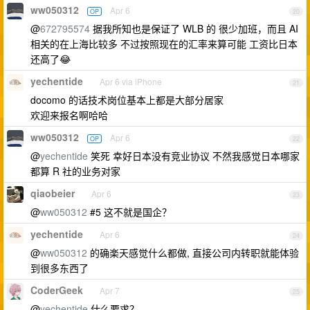
ww050312
Apr 6
OP
20
@
672795574
据我所知也是保证了 WLB 的 很少加班，而且 AI
相关的在上海比较多 不过按照现在的汇率来算可能 工资比日本
还高了😂
yechentide
Apr 6 via iPhone
21
docomo 的话技术岗位基本上都是大部分居家
欢迎来报名啊哈哈
ww050312
Apr 6
OP
22
@
yechentide
笑死 幸好日本没有竞业协议 不然我感觉日本哪家
都算 R 社的业务对家
qiaobeier
Apr 6
23
@
ww050312
#5 这不就是国企？
yechentide
Apr 6
24
@
ww050312
的确楽天感觉什么都做, 直接公司内转职就能体验
到很多东西了
CoderGeek
Apr 7
25
@
yechentide
什么要求？