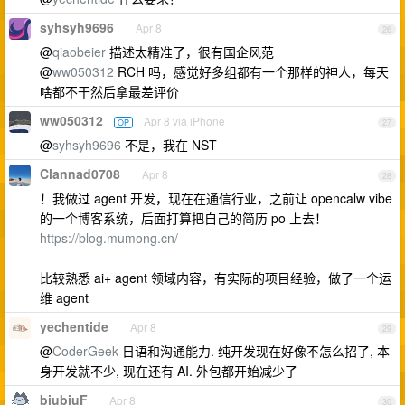
syhsyh9696
Apr 8
26
@
qiaobeier
描述太精准了，很有国企风范
@
ww050312
RCH 吗，感觉好多组都有一个那样的神人，每天
啥都不干然后拿最差评价
ww050312
Apr 8 via iPhone
OP
27
@
syhsyh9696
不是，我在 NST
Clannad0708
Apr 8
28
！我做过 agent 开发，现在在通信行业，之前让 opencalw vibe
的一个博客系统，后面打算把自己的简历 po 上去！
https://blog.mumong.cn/
比较熟悉 ai+ agent 领域内容，有实际的项目经验，做了一个运
维 agent
yechentide
Apr 8
29
@
CoderGeek
日语和沟通能力. 纯开发现在好像不怎么招了, 本
身开发就不少, 现在还有 AI. 外包都开始减少了
biubiuF
Apr 8
30