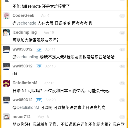
不能 full remote 还是太难接受了
CoderGeek
Apr 9
31
@
yechentide
人在大阪 日语哈哈 再考考考吧
icedumpling
Apr 10
32
可以加大佬围观朋友圈吗？
ww050312
Apr 11
OP
33
@
icedumpling
😂我不是大佬&我朋友圈也没啥东西哈哈哈
ww050312
Apr 16
OP
34
dd
DefoliationM
Apr 16
35
日语 N1 可以吗？不过没和日本人说过话，可能会卡壳。
ww050312
Apr 20
OP
36
@
DefoliationM
可以啊 可以投英语要求比日语高的岗
neuer712
May 18
37
朋友你好！我试着加了您，不知道现在还能不能帮内推？我在欧