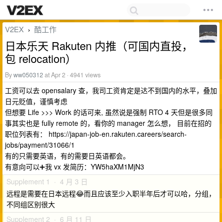
V2EX
酷工作
›
日本乐天 Rakuten 内推（可国内直投，
包 relocation）
By
ww050312
at Apr 2 · 4941 views
工资可以去 opensalary 查，我司工资肯定是达不到国内的水平，叠加
日元贬值，谨慎考虑
但想要 Life >>> Work 的话可来, 虽然说是强制 RTO 4 天但是很多同
事其实也是 fully remote 的，看你的 manager 怎么想， 目前在招的
职位列表有： https://japan-job-en.rakuten.careers/search-
jobs/payment/31066/1
有的只需要英语，有的需要日英语都会。
有意向可以➕我 vx 发简历：YW5haXM1MjN3
Supplement 1 · 4 月 3 日
远程是需要在日本远程😂而且应该至少入职半年后才可以哈，分组，
不同组区别很大
Supplement 2 · 6 月 11 日