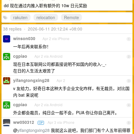
dd 现在通过内推入职有额外的 10w 日元奖励
rakuten
relocation
Remote
38 replies
•
2026-06-11 20:12:24 +08:00
winson030
Apr 2 via iPhone
1
一年后再来联系你！
cgpiao
Apr 2 via Android
2
现在日本互联网公司都直接说明不如国内的收入-_-
在日的人生活太艰苦了
yifangtongxing28
Apr 2
3
v 友给力，好奇日本这种大手企业文化咋样，有无裁员，对比国
内 bat 来说呢
cgpiao
Apr 2 via Android
4
外企都会裁员，纯日企一般不会，PUA 你让你自己离开。
ww050312
Apr 3 via iPhone
OP
5
@
yifangtongxing28
我就这么说吧，我们部门有个人五年前得罪