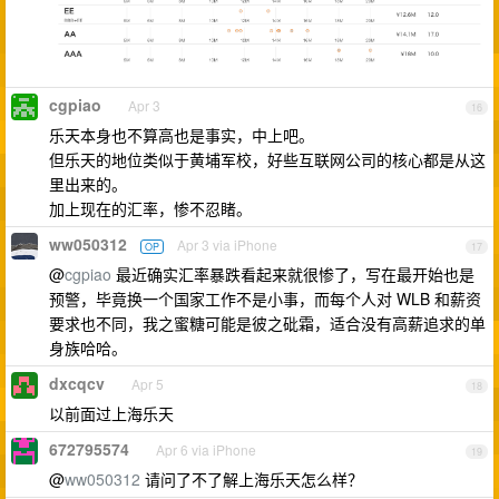
cgpiao
Apr 3
16
乐天本身也不算高也是事实，中上吧。
但乐天的地位类似于黄埔军校，好些互联网公司的核心都是从这
里出来的。
加上现在的汇率，惨不忍睹。
ww050312
Apr 3 via iPhone
OP
17
@
cgpiao
最近确实汇率暴跌看起来就很惨了，写在最开始也是
预警，毕竟换一个国家工作不是小事，而每个人对 WLB 和薪资
要求也不同，我之蜜糖可能是彼之砒霜，适合没有高薪追求的单
身族哈哈。
dxcqcv
Apr 5
18
以前面过上海乐天
672795574
Apr 6 via iPhone
19
@
ww050312
请问了不了解上海乐天怎么样？