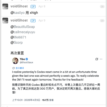
voidGhost
Apr 8
OP
28
@
kas0yo
用 xhigh
voidGhost
Apr 9
OP
29
@
BeautifulSoap
@
callmecaiyuyu
@
lifei6671
@
Scorp
再次重置