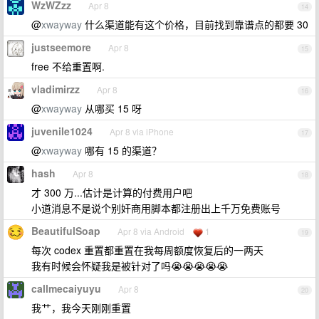
WzWZzz
Apr 8
14
@
xwayway
什么渠道能有这个价格，目前找到靠谱点的都要 30
justseemore
Apr 8
15
free 不给重置啊.
vladimirzz
Apr 8
16
@
xwayway
从哪买 15 呀
juvenile1024
Apr 8 via iPhone
17
@
xwayway
哪有 15 的渠道？
hash
Apr 8
18
才 300 万...估计是计算的付费用户吧
小道消息不是说个别奸商用脚本都注册出上千万免费账号
BeautifulSoap
Apr 8 via Android
1
19
每次 codex 重置都重置在我每周额度恢复后的一两天
我有时候会怀疑我是被针对了吗😭😭😭😭😭
callmecaiyuyu
Apr 8
20
我艹，我今天刚刚重置