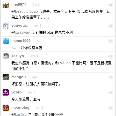
lifei6671
Apr 8
21
@
BeautifulSoap
我也是，本来今天下午 15 点周额度恢复，结
果上午给我重置了。。。
youyouzi
Apr 8
22
@
xwayway
我 9 块的 plus 也未尝不利
momo1999
Apr 8
23
team 好像没有重置
kas0yo
Apr 8
24
我怎么感觉口德 x 傻傻的，和 claude 不能比啊，是不是我模型
用的不对？
mengdu
Apr 8
25
坏消息，注册机大面积拉闸了。
Scorp
Apr 8
26
今天刚重置，血亏
moonblog
Apr 8
27
@
kas0yo
咋可能。5.4 强的一匹