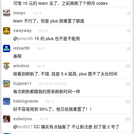
可惜 10 元的 team 没了，之前爽刷了个把月 codex
imnpc
Apr 8
7
team 不行了，但是 plus 刚重置了额度
xwayway
Apr 8
8
@
jonsmith
15 的 plus 也不是不能用
refear99
Apr 8
9
善啊
windorz
Apr 8
10
刚看到刷新了, 不错, 就是 5.4 超高, plus 蹬不了太长时间
liujan611
Apr 8 via Android
11
每次刷新都跟我的原来刷新时间一样
itskingname
Apr 8
12
好不容易用到 90%了，他又给我重置了！！
xubeiyou
Apr 8
13
@
tim9527
CC 确实有点抽象了 不让新注册 封了我 2 号了