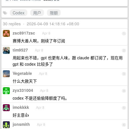
Codex
用户
限额
30 replies
•
2026-04-09 14:18:16 +08:00
zsc8917zsc
Apr 8
1
赛博大善人啊，刚续了年订阅
tim9527
Apr 8
2
用起来也不错，gpt 也更有人味，跟 claude 都订阅了，现在用
gpt 和 codex 比较多了
Vegetable
Apr 8
3
什么大赦天下
zyx331004
Apr 8
4
codex 不是还偷偷降额度了吗。
imokkkk
Apr 8
5
好主意👍
jonsmith
Apr 8
6