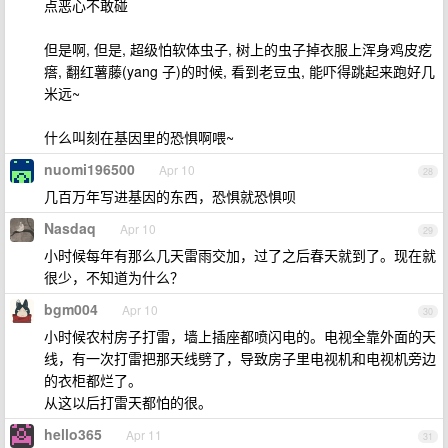
点恶心不敢碰
但是啊, 但是, 超级怕软体虫子, 树上的虫子掉衣服上浑身鸡皮疙
瘩, 翻红薯藤(yang 子)的时候, 看到老豆虫, 能吓得跳起来跑好几
米远~
什么叫刻在基因里的恐惧啊喂~
nuomi196500
Apr 10
28
几百万年写进基因的东西，恐惧就恐惧呗
Nasdaq
Apr 10
29
小时候每年有那么几天雷雨交加，过了之后春天就到了。现在就
很少，不知道为什么？
bgm004
Apr 10
30
小时候农村房子打雷，墙上插座都喷闪电的。电视全靠外面的天
线，有一次打雷把那天线劈了，导致房子里电视机和电视机旁边
的衣柜都烂了。
从这以后打雷天都怕的很。
hello365
Apr 11
31