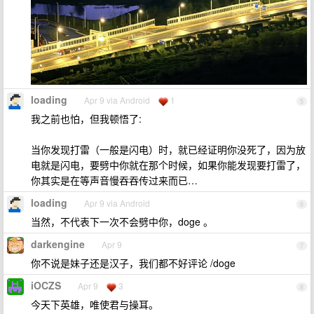
loading
Apr 9 via Android
1
5
我之前也怕，但我顿悟了:
当你发现打雷（一般是闪电）时，就已经证明你没死了，因为放
电就是闪电，要劈中你就在那个时候，如果你能发现要打雷了，
你其实是在等声音慢吞吞传过来而已…
loading
Apr 9 via Android
6
当然，不代表下一次不会劈中你，doge 。
darkengine
Apr 9
7
你不说是妹子还是汉子，我们都不好评论 /doge
iOCZS
Apr 9
3
8
今天下英雄，唯使君与操耳。