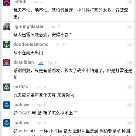
jeffhtli
Apr 10
16
我天不怕，地不怕。就怕懒蛤蟆。小时候打死的太多，罪孽深
重。
lightingMaster
Apr 10
17
圣人迅雷风烈必变，安得不畏?
doudouisamomo
Apr 10
18
从不在雨天出门
dcsuibian
Apr 10
OP
19
感谢回复，只是有感而发，长大了确实不怕鬼了，但是打雷还是
怕
cv1024
Apr 10
20
九天应元雷声普化天尊 来渡你 /g
liudewa
Apr 10
21
@
iOCZS
#8 备 筷子怎么掉地上了
liudewa
Apr 10
22
@
addou
#11 一样 小时候 夏天 去野河里洗澡 周边都是草 刚跳