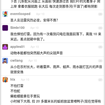
下去 几条蛇从河面上 从面前 快速游过去 我们吓的光着身子 爬
上岸 拿着衣服就跑 长大后 每次走到那条河(干涸了)都有阴影
eventlooped
Apr 10
23
圣人言迅雷风烈必变，安得不畏？
Simle100
Apr 10
24
我也惧怕打雷。因为有一次看到闪电在我面前落下，离我 10 来
米远，差点就砸中我了。
apples01
Apr 10
25
动物本能都怕突然超大声的尖锐声音
cwliang
Apr 10
26
从小在农村长大，听着雷声、雨声、蛙声、雨水敲打瓦片的声音
就很安逸
hlx
Apr 10
27
不怕打雷
不怕蛇
癞蛤蟆能拿在手里玩
小时候下大雨, 捡 20 多厘米长的蚯蚓放盆里喂鸭子(现在觉得有