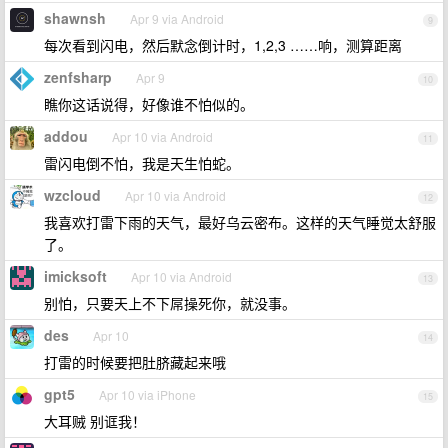
shawnsh
Apr 9 via Android
9
每次看到闪电，然后默念倒计时，1,2,3 ……响，测算距离
zenfsharp
Apr 9
10
瞧你这话说得，好像谁不怕似的。
addou
Apr 10 via Android
11
雷闪电倒不怕，我是天生怕蛇。
wzcloud
Apr 10 via Android
12
我喜欢打雷下雨的天气，最好乌云密布。这样的天气睡觉太舒服
了。
imicksoft
Apr 10 via Android
13
别怕，只要天上不下屌操死你，就没事。
des
Apr 10
14
打雷的时候要把肚脐藏起来哦
gpt5
Apr 10 via iPhone
15
大耳贼 别诓我！