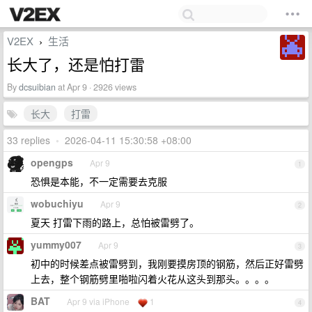
V2EX
生活
›
长大了，还是怕打雷
By
dcsuibian
at Apr 9 · 2926 views
长大
打雷
33 replies
•
2026-04-11 15:30:58 +08:00
opengps
Apr 9
1
恐惧是本能，不一定需要去克服
wobuchiyu
Apr 9
2
夏天 打雷下雨的路上，总怕被雷劈了。
yummy007
Apr 9
3
初中的时候差点被雷劈到，我刚要摸房顶的钢筋，然后正好雷劈
上去，整个钢筋劈里啪啦闪着火花从这头到那头。。。。
BAT
Apr 9 via iPhone
1
4