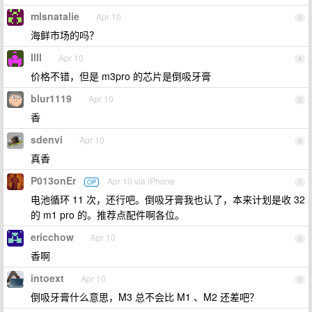
mlsnatalie
Apr 10
3
海鲜市场的吗？
IlIl
Apr 10
4
价格不错，但是 m3pro 的芯片是倒吸牙膏
blur1119
Apr 10
5
香
sdenvi
Apr 10
6
真香
P013onEr
Apr 10 via iPhone
OP
7
电池循环 11 次，还行吧。倒吸牙膏我也认了，本来计划是收 32
的 m1 pro 的。推荐点配件啊各位。
ericchow
Apr 10
8
香啊
intoext
Apr 10
9
倒吸牙膏什么意思，M3 总不会比 M1 、M2 还差吧？