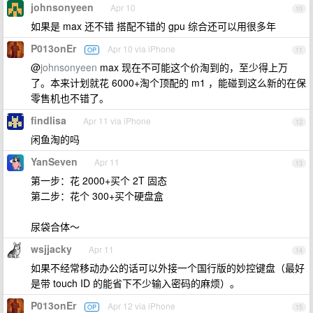
johnsonyeen
Apr 10
10
如果是 max 还不错 搭配不错的 gpu 综合还可以用很多年
P013onEr
Apr 10 via iPhone
OP
11
@
johnsonyeen
max 现在不可能这个价淘到的，至少得上万
了。本来计划就花 6000+淘个顶配的 m1 ，能碰到这么新的在保
零售机也不错了。
findlisa
Apr 11 via iPhone
12
闲鱼淘的吗
YanSeven
Apr 11
13
第一步：花 2000+买个 2T 固态
第二步：花个 300+买个硬盘盒
尿袋合体～
wsjjacky
Apr 11
14
如果不经常移动办公的话可以外接一个国行版的妙控键盘（最好
是带 touch ID 的能省下不少输入密码的麻烦）。
P013onEr
Apr 12 via iPhone
OP
15