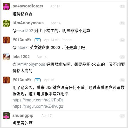
pa4swordforget
Apr 14
22
这价格真香
IAmAnonymous
Apr 14
23
@
leke1202
对比下楼主的，明显非常不划算
P013onEr
Apr 14 via iPhone
OP
24
@
intoext
英文键盘贵 2000 ，还是算了吧
leke1202
Apr 14
25
@
IAmAnonymous
好机器难淘啊，想要品相 ok 点的，又不想要
价格太高的
P013onEr
Apr 16
OP
26
用了这么久，看来 JIS 键盘没有任何不适。通过查看硬盘读写数
据发现，这个电脑根本没咋用🤣
https://imgur.com/a/2I7FpDt
https://imgur.com/a/Z4Iv0g2
zhuangpipi
Apr 17
27
哪里买的啊