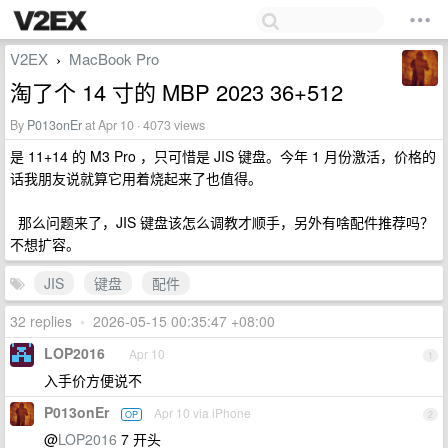
V2EX
MacBook Pro
›
淘了个 14 寸的 MBP 2023 36+512
By
P013onEr
at Apr 10 · 4073 views
是 11+14 的 M3 Pro ，只可惜是 JIS 键盘。今年 1 月份激活，价格的
话我朋友说就算它用着烧起来了也值得。
那么问题来了，JIS 键盘该怎么调教才顺手，另外有啥配件推荐吗？
不想扩容。
JIS
键盘
配件
32 replies
•
2026-05-15 00:35:47 +08:00
LOP2016
Apr 10
1
入手价方便说不
P013onEr
Apr 10 via iPhone
OP
2
@
LOP2016
7 开头