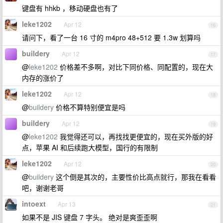
键盘有 hhkb ，移动硬盘也有了
leke1202
Apr 12
16
请问下，看了一台 16 寸的 m4pro 48+512 要 1.3w 划算吗
buildery
Apr 12
17
@
leke1202
价格差不多啊，对比下同价格、同配置的，现在大
内存的涨价了
leke1202
Apr 12
18
@
buildery
价格不算特别便宜是吗
buildery
Apr 12
19
@
leke1202
我觉得还可以，再找找更便宜的，现在买外版的好
点，苹果 AI 和后续跑大模型，国行的有限制
leke1202
Apr 12
20
@
buildery
这个倒是其次的，主要性价比高点就行，那我在看看
吧，谢谢老哥
intoext
Apr 13
21
如果不是 JIS 键盘 7 字头。 绝对是爽歪歪啊