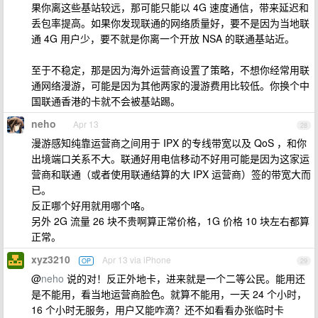
果你离这些基站较远，那可能只能以 4G 速度通信，带来延迟和
丢包率提高。如果你发现联通的网络质量好，要不是因为当地联
通 4G 用户少，要不就是你离一个开放 NSA 的联通基站近。
至于不稳定，那是因为海外运营商设置了策略，不想你经常用联
通网络漫游，可能是因为其他两家的漫游费用比较低。你换个中
国联通香港的卡就不会被基站踢。
neho
Apr 13
28
漫游感知纯靠运营商之间用于 IPX 的专线带宽以及 QoS ，和你
出境端口关系不大。联通好用电信移动不好用可能是因为这家运
营商和联通（或者使用联通结算的大 IPX 运营商）签的带宽大而
已。
反正哪个好用就用哪个咯。
另外 2G 流量 26 块不贵啊算正常价格，1G 价格 10 块左右都算
正常。
xyz3210
Apr 13 via iPhone
OP
29
@
neho
说的对！反正外地卡，进来就是一个二等公民。能用还
是不能用，看当地运营商脸色。就算不能用，一天 24 个小时，
16 个小时无服务，用户又能咋滴？还不如看看办张临时卡