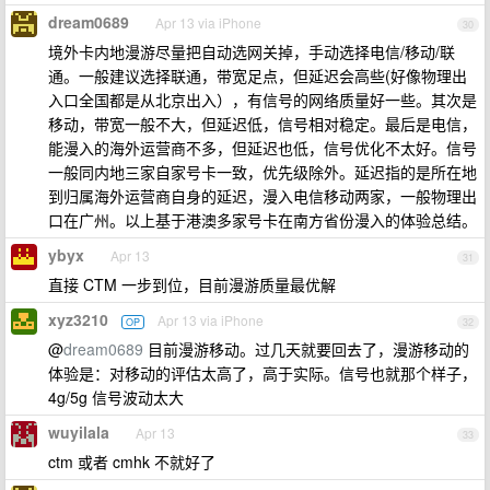
dream0689
Apr 13 via iPhone
30
境外卡内地漫游尽量把自动选网关掉，手动选择电信/移动/联
通。一般建议选择联通，带宽足点，但延迟会高些(好像物理出
入口全国都是从北京出入），有信号的网络质量好一些。其次是
移动，带宽一般不大，但延迟低，信号相对稳定。最后是电信，
能漫入的海外运营商不多，但延迟也低，信号优化不太好。信号
一般同内地三家自家号卡一致，优先级除外。延迟指的是所在地
到归属海外运营商自身的延迟，漫入电信移动两家，一般物理出
口在广州。以上基于港澳多家号卡在南方省份漫入的体验总结。
ybyx
Apr 13
31
直接 CTM 一步到位，目前漫游质量最优解
xyz3210
Apr 13 via iPhone
OP
32
@
dream0689
目前漫游移动。过几天就要回去了，漫游移动的
体验是：对移动的评估太高了，高于实际。信号也就那个样子，
4g/5g 信号波动太大
wuyilala
Apr 13
33
ctm 或者 cmhk 不就好了