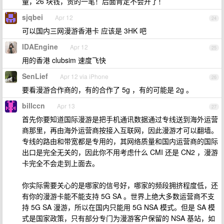
量，26 块钱，贵的一笔！后面肯定不会开了！
sjqbei
Apr 12
24
可以国内三网漫游香港卡 应该是 3HK 吧
IDAEngine
Apr 12
25
用的香港 clubsim 速度飞快
SenLief
Apr 12 via iPhone
26
要看漫游合作商的，有的合作了 5g ，有的可能是 2g 。
billccn
Apr 13
27
首先你要知道国际漫游是把手机通讯数据通过专线送到海外运营
商那里，再由海外运营商按接入互联网，因此漫游才可以翻墙。
专线的路由和带宽都是专用的，其网络质量和国内运营商的国际
出口是完全无关的，因此你不用考虑什么 CMI 还是 CN2 ，漫游
卡完全不会走到上面去。
你实际需要关心的是哪家的信号好，哪家的频段拥挤程度低，还
有你的漫游卡能不能支持 5G SA 。世界上绝大多数运营商不支
持 5G SA 漫游，所以在国内只能用 5G NSA 模式。但是 SA 模
式是国家政策，只有部分专门为漫游客户保留的 NSA 基站，如