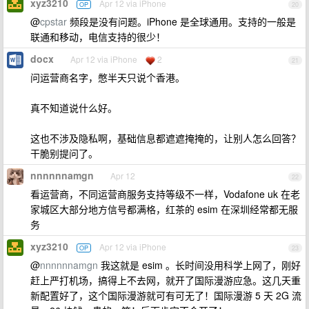
xyz3210
Apr 12 via iPhone
OP
20
@
cpstar
频段是没有问题。iPhone 是全球通用。支持的一般是
联通和移动，电信支持的很少！
docx
Apr 12 via iPhone
2
21
问运营商名字，憋半天只说个香港。
真不知道说什么好。
这也不涉及隐私啊，基础信息都遮遮掩掩的，让别人怎么回答？
干脆别提问了。
nnnnnnamgn
Apr 12
22
看运营商，不同运营商服务支持等级不一样，Vodafone uk 在老
家城区大部分地方信号都满格，红茶的 esim 在深圳经常都无服
务
xyz3210
Apr 12 via iPhone
OP
23
@
nnnnnnamgn
我这就是 esim 。长时间没用科学上网了，刚好
赶上严打机场，搞得上不去网，就开了国际漫游应急。这几天重
新配置好了，这个国际漫游就可有可无了！国际漫游 5 天 2G 流