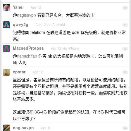
Yanel
Apr 12
10
@
nagisavpn
看到已经实名，大概率港澳的卡
qwvy2g
Apr 12 via Android
11
记得德国 telekom 在联通漫游是 qci6 优先级的，就是价格非常
高。
MacsedProtoss
Apr 12 via iPhone
12
@
damichifan
你买 hk 的大把都是内地漫游卡，怎么可能限制
hk 人呢
cpstar
Apr 12
13
虽然但是，各家运营商所持有的频段，以及设备可使用的频段，
还是需要有个互相对照吧，并不是想用哪个运营商就能用。特别
是移动，自建基站偏多，频段也相对独特一些，而信联则共用铁
塔基站居多。
这点知识在 3G/4G 阶段好像是起码的认知，在 5G 时代已经可
以不考虑了？
nagisavpn
Apr 12
14