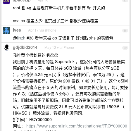
37
root 锁 4g 主要现在新手机几乎看不到有 5g 开关的
nsa ca 覆盖太少 北京出了三环 都很少连续覆盖
Ives
Apr 17 via iPhone
38
@
linzh
#36 看半天被 op 无语到了 好想贴 xhs 的表情包
gdjdkid2014
May 12 via iPhone
39
我推荐个很划算的吧👏👏
我目前手机流量用的是 Superalink ，这家公司的大陆套餐最实
惠的的选择 5 天，每日总共 5GB 流量（热点可以分享 2GB
），价格仅 5.25 元人民币（选择泰铢货币，泰铢为 25 ），这
个价格需要折扣码，原价为 200 泰铢（ 42.01 元），这个 eSIM
流量卡的痛点在于 5 天的时间限制，如果要长期使用，每月要操
作 6 次（熟练后操作仅 3 分钟），还有每次购买需要新的邮
箱，旧邮箱用不了折扣码，因此可以谷歌临时邮箱这个方案即
可。优势就是每月资费仅 31.5 元人民币就可以享有 150GB （
HK➕SG ）境外流量，看视频也没问题。
折扣码：ROY000000
网址：
https://www.superalink.com/destination/aff/ROY000000