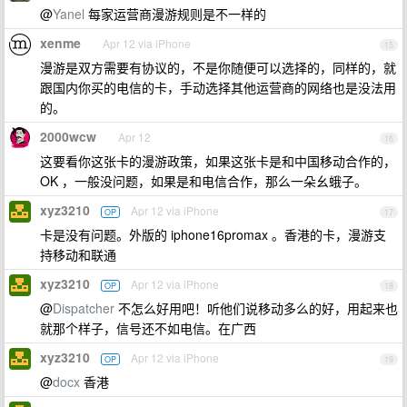
@
Yanel
每家运营商漫游规则是不一样的
xenme
Apr 12 via iPhone
15
漫游是双方需要有协议的，不是你随便可以选择的，同样的，就
跟国内你买的电信的卡，手动选择其他运营商的网络也是没法用
的。
2000wcw
Apr 12
16
这要看你这张卡的漫游政策，如果这张卡是和中国移动合作的，
OK ，一般没问题，如果是和电信合作，那么一朵幺蛾子。
xyz3210
Apr 12 via iPhone
OP
17
卡是没有问题。外版的 iphone16promax 。香港的卡，漫游支
持移动和联通
xyz3210
Apr 12 via iPhone
OP
18
@
Dispatcher
不怎么好用吧！听他们说移动多么的好，用起来也
就那个样子，信号还不如电信。在广西
xyz3210
Apr 12 via iPhone
OP
19
@
docx
香港