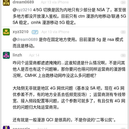
dream0689
Apr 13 via iPhone
34
@
xyz3210
4/5G 切换是因为内地只有少部分是 NSA 了，甚至很
多地方都没开放漫入鉴权。目前只有 ctm 漫游内地移动/联通 5G
SA 稳定，cmhk 漫游移动 5G 稳定。
xyz3210
Apr 13 via iPhone
OP
35
@
dream0689
是你在固定地方使用。目前漫游 5g 是 nsa 模式
而且是移动。
linzh
Apr 14
36
咋问个运营商都遮遮掩掩的...这谁知道是什么情况啊，不是问其
他人是否也有这个问题嘛，那你要问也得问同样运营商的漫游情
况啊，CMHK 上台跑移动网咋没这么多问题呢？
大陆侧无非就是地区 4G 网优问题（基本没 SA 吧，现在 4G 网
优参差不齐，有的地方全丢去低频竞技场）；运营商测有专线带
宽、接入频段配置等问题，这个参数可就多了，有且仅有 4G 网
优的问题归大陆运营商背。
还有就是一般漫游 QCI 是很高的，不是你说的“二等公民”。
spacezip
Apr 16