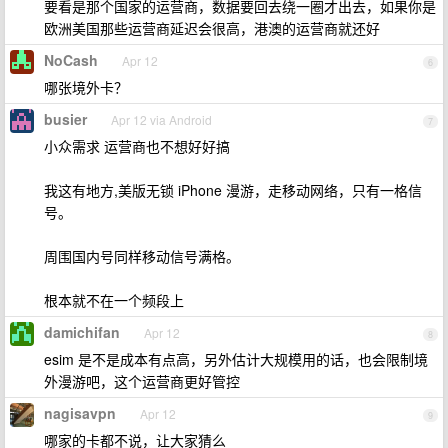
要看是那个国家的运营商，数据要回去绕一圈才出去，如果你是
欧洲美国那些运营商延迟会很高，港澳的运营商就还好
NoCash
Apr 12
6
哪张境外卡？
busier
Apr 12 via Android
7
小众需求 运营商也不想好好搞
我这有地方,美版无锁 iPhone 漫游，走移动网络，只有一格信
号。
周围国内号同样移动信号满格。
根本就不在一个频段上
damichifan
Apr 12
8
esim 是不是成本有点高，另外估计大规模用的话，也会限制境
外漫游吧，这个运营商更好管控
nagisavpn
Apr 12
9
哪家的卡都不说，让大家猜么