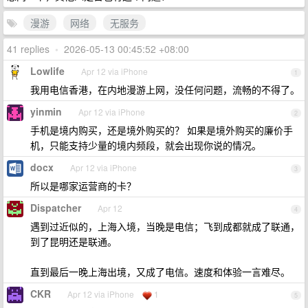
漫游
网络
无服务
41 replies
•
2026-05-13 00:45:52 +08:00
Lowlife
Apr 12 via iPhone
1
我用电信香港，在内地漫游上网，没任何问题，流畅的不得了。
yinmin
Apr 12 via iPhone
2
手机是境内购买，还是境外购买的？ 如果是境外购买的廉价手
机，只能支持少量的境内频段，就会出现你说的情况。
docx
Apr 12 via iPhone
3
所以是哪家运营商的卡？
Dispatcher
Apr 12
4
遇到过近似的，上海入境，当晚是电信；飞到成都就成了联通，
到了昆明还是联通。
直到最后一晚上海出境，又成了电信。速度和体验一言难尽。
CKR
Apr 12 via iPhone
1
5