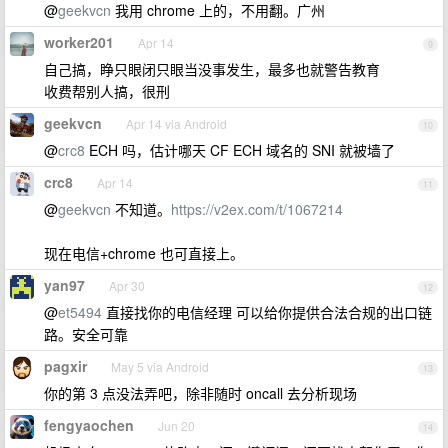
@
geekvcn
我用 chrome 上的，不用翻。广州
worker201
Apr 14
9
自己搞，睁只眼闭只眼当没事发生，最多也就警告教育
收费帮别人搞，很刑
geekvcn
Apr 14 via Android
10
@
crc8
ECH 吗，估计哪天 CF ECH 域名的 SNI 就被墙了
crc8
Apr 14
11
@
geekvcn
不知道。
https://v2ex.com/t/1067214
现在电信+chrome 也可直接上。
yan97
Apr 30
12
@
et5494
直接找你的电信经理 可以给你提供合法合规的出口链
路。安全可靠
pagxir
May 5 via Android
13
你的第 3 点没法弄吧，除非随时 oncall 去分析现场
fengyaochen
Jun 20
14