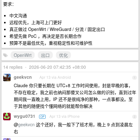
要求：
中文沟通
远程优先，上海可上门更好
真正做过 OpenWrt / WireGuard / 分流 / 固定出口
希望先做 PoC ，再决定是否长期合作
预算不是最低优先，重视稳定性和可维护性
OpenWrt
出口
优化
14 replies
•
2026-06-20 07:42:35 +08:00
geekvcn
Apr 13 via Android
1
Claude 你只要长期在 UTC+8 工作时间使用，封是早晚的事，
不存在稳定，我之前也纳闷那傻叉公司怎么做的识别，直到过年
期间我一直晚上用，IP 还不是很纯净的那种，一点事都没。至
于其他的随便找个懂网络的就能帮你解决
wygu0731
Apr 13 via iPhone
OP
2
@
geekvcn
这个还好，我一般下了班才用，晚上 9 点到凌晨左
右