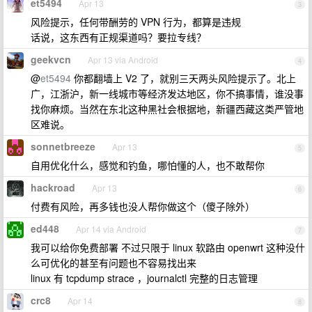
et5494
Apr 13
3
风险提示，任何带酬劳的 VPN 行为，都算是违规
话说，这东西有正规渠道吗？要拉专线？
geekvcn
Apr 13 via Android
4
@
et5494
你都翻墙上 V2 了，就别三天两头风险提示了。北上
广，江浙沪，新一线城市等经济发达地区，你不搞事情，谁没事
找你麻烦。当然在东北这种黑社会根据地，新疆西藏这类严管地
区难说。
sonnetbreeze
Apr 13
5
自用优化什么，感觉和钓鱼，哪怕懂的人，也不敢帮你
hackroad
Apr 13
6
付费有风险，再多钱也没人帮你做这个（傻子除外）
ed448
Apr 14 via Android
7
我可以给你免费部署 不过只限于 linux 软路由 openwrt 这种没什
么可优化的甚至有问题也不容易找出来
linux 有 tcpdump strace ，journalctl 完整的日志管理
crc8
Apr 14
8