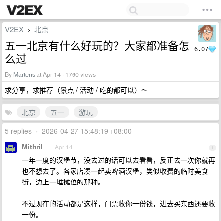
V2EX
北京
›
五一北京有什么好玩的？大家都准备怎
6.07
么过
By
Martens
at Apr 14 · 1760 views
求分享，求推荐（景点 / 活动 / 吃的都可以）～
北京
五一
游玩
5 replies
•
2026-04-27 15:48:19 +08:00
Mithril
Apr 14
1
一年一度的汉堡节，没去过的话可以去看看，反正去一次你就再
也不想去了。各家店凑一起卖啤酒汉堡，类似收费的临时美食
街，边上一堆摊位的那种。
不过现在的活动都是这样，门票收你一份钱，进去买东西还要收
一份。