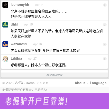
leehomyhh
Apr 14
2
北京不就是那些著名的景点啥的。。。
但是估计哪里都是人人人人
dhfjl
Apr 15
3
如果天好加郊区人不多的话，考虑去怀柔密云延庆这种地方躺
人多就在家躺
wazano99
Apr 16
4
先看看柳絮多不多吧 多还是在家里躺着比较好
Lilithia
Apr 27
5
哪哪都是人，除非去个野山野水还行。
Advertisement
© 2026 V2EX · 34ms · 3.9.8.5
About
·
Language
老倔驴证券开户巨靠谱，已助千人!