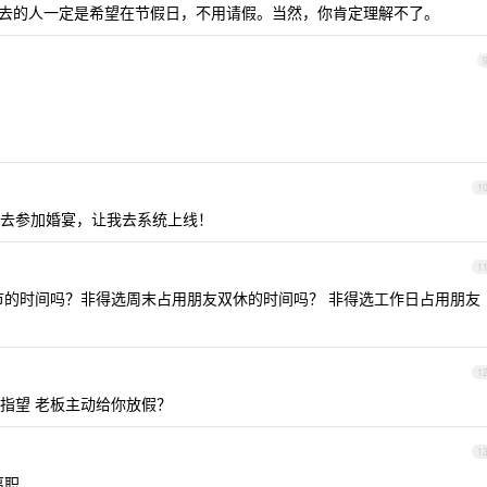
去的人一定是希望在节假日，不用请假。当然，你肯定理解不了。
1
去参加婚宴，让我去系统上线！
1
节的时间吗？非得选周末占用朋友双休的时间吗？ 非得选工作日占用朋友
1
指望 老板主动给你放假？
1
离职