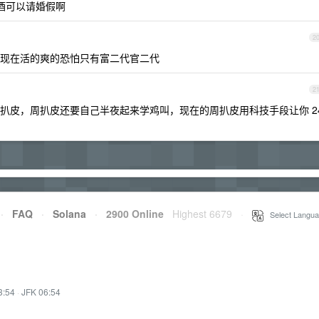
酒可以请婚假啊
2
现在活的爽的恐怕只有富二代官二代
2
扒皮，周扒皮还要自己半夜起来学鸡叫，现在的周扒皮用科技手段让你 2
·
FAQ
·
Solana
·
2900 Online
Highest 6679
·
Select Langua
3:54
·
JFK 06:54