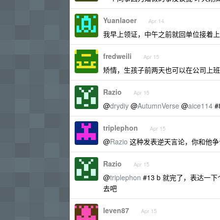
Yuanlaoer
Apr 14
我早上领证，中午之前就回单位接着上
fredweili
Apr 15
矫情，生孩子前两天也可以在公司上班
Razio
Apr 15
@
drydiy
@
AutumnVerse
@
aice114
#
triplephon
Apr 15
@
Razio
这种发表逆天言论，你和他争论
Razio
Apr 15
@
triplephon
#13 b 就完了，表达
去吧
leven87
Apr 15