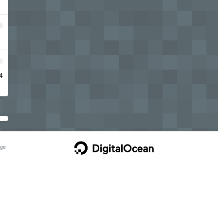
0
1
4
ge