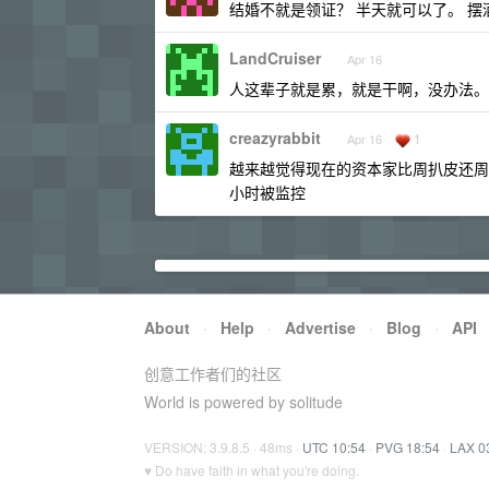
结婚不就是领证？ 半天就可以了。 摆
LandCruiser
Apr 16
人这辈子就是累，就是干啊，没办法。
creazyrabbit
1
Apr 16
越来越觉得现在的资本家比周扒皮还周
小时被监控
About
·
Help
·
Advertise
·
Blog
·
API
创意工作者们的社区
World is powered by solitude
VERSION: 3.9.8.5 · 48ms ·
UTC 10:54
·
PVG 18:54
·
LAX 0
♥ Do have faith in what you're doing.