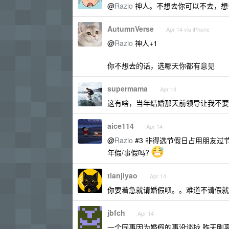
@
Razio
神人。不想去你可以不去，想
AutumnVerse
Apr 14 via iPhone
@
Razio
神人+1
你不想去的话，选哪天你都有意见
supermama
Apr 14
这有啥，当年结婚那天前领导让我不要
aice114
Apr 14
@
Razio
#3 非得选节假日占用朋友过
年假/事假吗?
tianjiyao
Apr 14
你要着急就请婚假呗。。难道不请假就
jbfch
Apr 14
一个同事因为婚假的事没谈拢 昨天刚