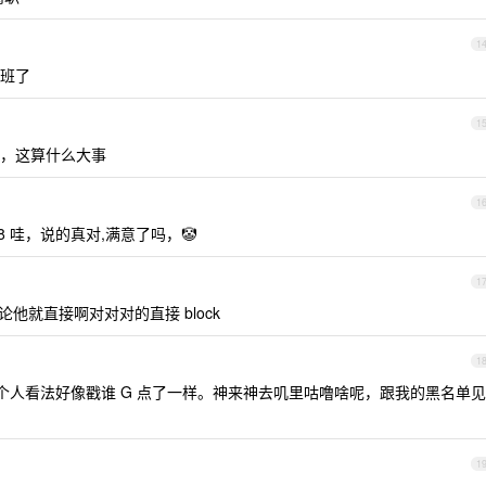
1
班了
1
，这算什么大事
1
8 哇，说的真对,满意了吗，🤡
1
他就直接啊对对对的直接 block
1
一下个人看法好像戳谁 G 点了一样。神来神去叽里咕噜啥呢，跟我的黑名单见
1