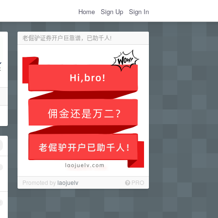
Home
Sign Up
Sign In
老倔驴证券开户巨靠谱，已助千人!
1
Promoted by
laojuelv
PRO
2