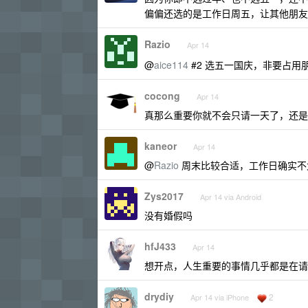
偏偏还选的是工作日周五，让其他朋友
Razio
Apr 14
@
aice114
#2 选五一国庆，非要占
cocong
Apr 14
真那么重要你就不会只请一天了，还是
kaneor
Apr 14
@
Razio
周末比较合适，工作日确实不
Zys2017
Apr 14 via Android
没有婚假吗
hfJ433
Apr 14
想开点，人生重要的事情几乎都是在请
drydiy
2
Apr 14 via iPhone