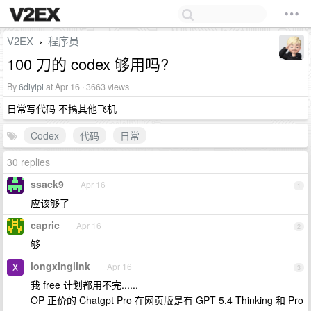
V2EX
程序员
›
100 刀的 codex 够用吗?
By
6diyipi
at Apr 16 · 3663 views
日常写代码 不搞其他飞机
Codex
代码
日常
30 replies
ssack9
Apr 16
1
应该够了
capric
Apr 16
2
够
longxinglink
Apr 16
3
我 free 计划都用不完......
OP 正价的 Chatgpt Pro 在网页版是有 GPT 5.4 Thinking 和 Pro