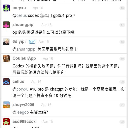
coryxu
Apr 16
16
@
cellus
codex 怎么用 gpt5.4-pro ？
zhuangpipi
Apr 16
17
op 的购买渠道是什么可以分享下吗
6diyipi
Apr 16
OP
18
@
zhuangpipi
美区苹果账号加礼品卡
CouleurApp
Apr 16
19
Codex 的撤销失败问题，你们有遇到吗？就是因为这个问题，
导致我始终没办法放心使用它
cellus
Apr 16
20
@
coryxu
#16 pro 是 chatgpt 的功能。就是一个高强度推理。实
测一个问题回复查不多 10 分钟吧
zhuyw2006
Apr 16
21
@
leegoo
有资本吗？
asd999cxcx
Apr 16
22