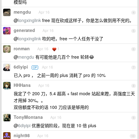
模型吗
mengdu
Apr 16
4
@
longxinglink
free 现在砍成这样子，你是怎么做到用不完的。
generated
Apr 16
5
@
longxinglink
吹的吧，free 一个人任务干没了
ronman
Apr 16
1
6
@
mengdu
有可能他是几百个 free 轮转😂
6diyipi
Apr 16
OP
7
已入 pro ， 之前一周的 plus 消耗了 pro 的 10%
HHHans
Apr 16
8
我定了个 200 刀，5.4 超高 + fast mode 站起来蹬，高强度三天
才用掉 30%。。
双倍额度不砍的话 100 刀应该是够用的
TonyMontana
Apr 16
9
@
6diyipi
优惠促销阶段，现在是 10 倍 plus
night98
Apr 16
10