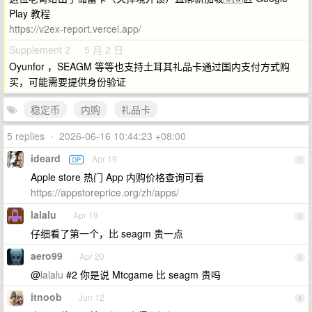
Play 教程
https://v2ex-report.vercel.app/
Supplement 2 · 5 月 2 日
Oyunfor ，SEAGM 等等也支持土耳其礼品卡通过国内支付方式购
买，可能需要提供身份验证
稳定币
内购
礼品卡
5 replies
•
2026-06-16 10:44:23 +08:00
ideard
Apr 19
OP
1
Apple store 热门 App 内购价格查询可看
https://appstoreprice.org/zh/apps/
lalalu
Apr 19
2
仔细看了第一个，比 seagm 贵一点
aero99
Apr 20
3
@
lalalu
#2 你是说 Mtcgame 比 seagm 贵吗
itnoob
Jun 12
4