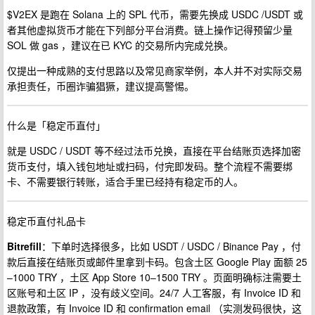
$V2EX 是跑在 Solana 上的 SPL 代币，需要先换成 USDC /USDT 或
者其他虚拟货币才能在下列部分平台消费。链上操作记得预留少量
SOL 做 gas ，建议在已 KYC 的交易所内完成兑换。
仅提出一种成熟的支付思路以及常见商家举例，本人并不对实际交易
承担责任，币圈诈骗猖獗，建议提高警惕。
什么是「稳定币直付」
就是 USDC / USDT 等不经过法币兑换，直接在平台结账页选择加密
货币支付，填入钱包地址或扫码，付完即发码。整个流程不需要绑
卡、不需要银行转账，适合手里已经持有稳定币的人。
稳定币直付礼品卡
Bitrefill
：下单时选择很多，比如 USDT / USDC / Binance Pay ，付
款后直接在结账页或邮件里拿到卡码。包含土区 Google Play 面额 25
–1000 TRY ，土区 App Store 10–1500 TRY 。页面明确标注需要土
区账号和土区 IP ，没有歧义空间。24/7 人工客服，有 Invoice ID 和
退款政策，有 Invoice ID 和 confirmation email （实测发码很快，这