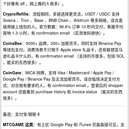
个好像有 aff ，网上推的人很多）。
CryptoRefills
：流程相同，多链选择更灵活，USDT / USDC 支持
Solana 、Tron 、Base 、BNB Chain 、Arbitrum 等多网络，适合直
接用链上钱包的人。官方数据：96.6% 订单 10 秒内交付，客服平均
首响 1.3 小时，有 confirmation email （实测发码很快）。
CoinsBee
：5000+ 品牌，200+ 加密货币，同时支持 Binance Pay
等钱包支付。消费场景不只限于 Apple store 礼品卡，还有联想亚马
逊礼品卡什么的，有 confirmation email （支持的币很多，包括 SOL
，能买的东西很多）。
CoinGate
：MiCA 持牌，支持 Visa / Mastercard / Apple Pay /
Google Pay / Binance Pay 及主流加密货币。适合临场决定支付方
式、对合规有要求的人，有 confirmation email ，登录后的 shopper
account 还能看到 purchase history 和 invoice status （能买的东西
很多）。
备选：支付宝/银联卡
MTCGAME 这类
：有土区 Google Play 和 iTunes 页面直接可见，支