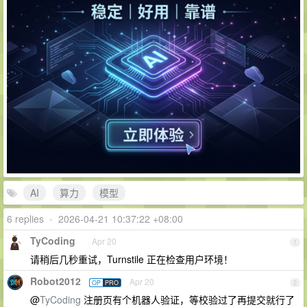
AI
算力
模型
6 replies
•
2026-04-21 10:37:22 +08:00
TyCoding
Apr 20
1
请稍后几秒重试，Turnstile 正在检查用户环境！
Robot2012
Apr 20
OP
PRO
2
@
TyCoding
注册页有个机器人验证，等校验过了再提交就行了