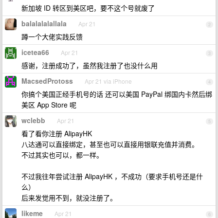
新加坡 ID 转区到美区吧，要不这个号就废了
balalalalallala
Apr 21
2
蹲一个大佬实践反馈
icetea66
Apr 21
3
感谢，注册成功了，虽然我注册了也没什么用
MacsedProtoss
Apr 21 via iPhone
4
你搞个美国正经手机号的话 还可以美国 PayPal 绑国内卡然后绑
美区 App Store 呢
wclebb
Apr 21
5
看了看你注册 AlipayHK
八达通可以直接绑定，甚至也可以直接用银联充值并消费。
不过其实也可以，都一样。
不过我往年尝试注册 AlipayHK ，不成功（要求手机号还是什
么）
后来发觉用不到，就没注册了。
likeme
Apr 21
6