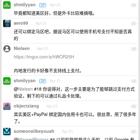
shmilyyan
Apr 21
OP
16
毕竟都知道美区好，但是外卡比较难搞哦。
aero99
Apr 21
17
还可以绑定马区吧，据说马区可以使用手机号支付不知是否真
的
Nielsen
Apr 21
18
https://imgur.com/a/hWOR25H
内地发行的卡好像不支持线上支付。
shmilyyan
Apr 21
OP
19
@
Nielsen
#18 你说得对，这一步主要是为了能够跳过支付方式
验证，剩下的可以通过礼品卡处理。
objectxiang
Apr 21
20
其实美区+PayPal 绑定国内信用卡也可以。很丝滑，用了很多年
了。
someonelikeyouah
Apr 21
21
@
MacsedProtoss
#4 以前的我就是这么干的，以前 Google 有