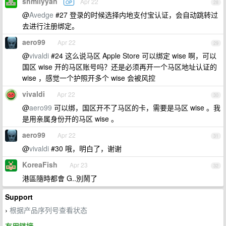
shmilyyan
Apr 22
OP
28
@
Avedge
#27 登录的时候选择内地支付宝认证，会自动跳转过
去进行注册绑定。
aero99
Apr 22
29
@
vivaldi
#24 这么说马区 Apple Store 可以绑定 wise 啊，可以
国区 wise 开的马区账号吗？还是必须再开一个马区地址认证的
wise ，感觉一个护照开多个 wise 会被风控
vivaldi
Apr 22
30
@
aero99
可以绑，国区开不了马区的卡，需要是马区 wise 。我
是用亲属身份开的马区 wise 。
aero99
Apr 22
31
@
vivaldi
#30 哦，明白了，谢谢
KoreaFish
Apr 23
32
港區隨時都會 G..別鬧了
Support
根据产品序列号查看状态
›