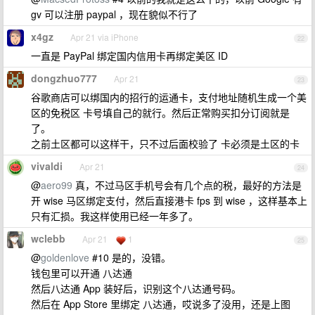
gv 可以注册 paypal ，现在貌似不行了
x4gz
Apr 21 via iPhone
22
一直是 PayPal 绑定国内信用卡再绑定美区 ID
dongzhuo777
Apr 21
23
谷歌商店可以绑国内的招行的运通卡，支付地址随机生成一个美
区的免税区 卡号填自己的就行。然后正常购买扣分订阅就是
了。
之前土区都可以这样干，只不过后面校验了 卡必须是土区的卡
vivaldi
Apr 21
24
@
aero99
真，不过马区手机号会有几个点的税，最好的方法是
开 wise 马区绑定支付，然后直接港卡 fps 到 wise ，这样基本上
只有汇损。我这样使用已经一年多了。
wclebb
Apr 21
1
25
@
goldenlove
#10 是的，没错。
钱包里可以开通 八达通
然后八达通 App 装好后，识别这个八达通号码。
然后在 App Store 里绑定 八达通，哎说多了没用，还是上图