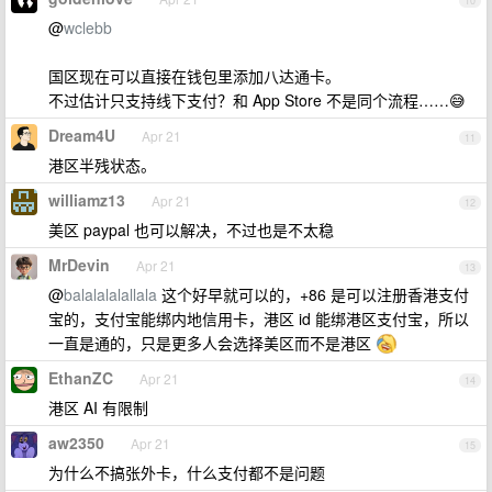
10
@
wclebb
国区现在可以直接在钱包里添加八达通卡。
不过估计只支持线下支付？和 App Store 不是同个流程……😅
Dream4U
Apr 21
11
港区半残状态。
williamz13
Apr 21
12
美区 paypal 也可以解决，不过也是不太稳
MrDevin
Apr 21
13
@
balalalalallala
这个好早就可以的，+86 是可以注册香港支付
宝的，支付宝能绑内地信用卡，港区 id 能绑港区支付宝，所以
一直是通的，只是更多人会选择美区而不是港区
EthanZC
Apr 21
14
港区 AI 有限制
aw2350
Apr 21
15
为什么不搞张外卡，什么支付都不是问题