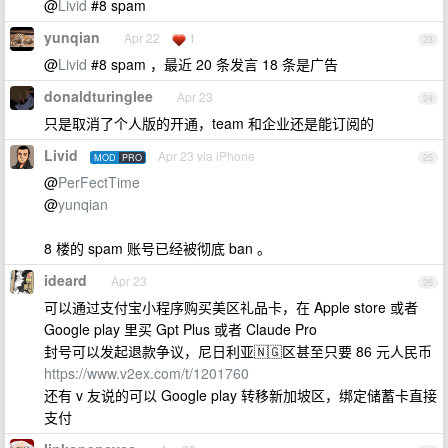
@
Livid
#8 spam
yunqian
Apr 22
1
23
@
Livid
#8 spam ，最近 20 条发言 18 条是广告
donaldturinglee
Apr 23
24
只是取消了个人版的开通，team 和企业还是能订阅的
Livid
Apr 23 via iPhone
MOD
PRO
25
@
PerFectTime
@
yunqian
8 楼的 spam 账号已经被彻底 ban 。
ideard
Apr 23
26
可以通过支付宝小程序购买美区礼品卡，在 Apple store 或者
Google play 里买 Gpt Plus 或者 Claude Pro
封号可以发起退款争议，尼日利亚🇳🇬区甚至只要 86 元人民币
https://www.v2ex.com/t/1201760
还有 v 友说的可以 Google play 转移新加坡区，绑定储蓄卡直接
支付