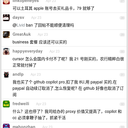
linkopeneyes
Apr 23
27
可以土耳其 apple 账号去买礼品卡，79 就够了
daysv
Apr 23
28
@
Livid
ban 了回帖不能顺便清理吗
GreatAuk
Apr 23
29
business 套餐 应该还可以买的
happyeveryday
Apr 23
30
cursor 怎么会国内卡付不了呢？我 21 号刚买的，农行精粹白很
正常就付掉了
andlp
Apr 23
31
我也买了个 github copilot pro,扣了我 8U,用 paypal 买的,在
paypal 自动续订取消了,怎么恢复呢? 在 github 好像也取消了订
阅
fredweili
Apr 23
32
什么？这也停了？我司给办的 proxy 价值又提高了，copilot 和
cc 必须拿鞭子抽了，抓紧干活
mahonzhan
Apr 23
33