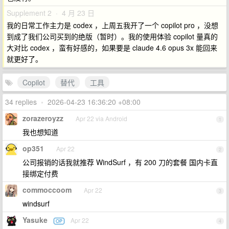
Supplement 2 · 4 月 23 日
我的日常工作主力是 codex ，上周五我开了一个 copilot pro ，没想
到成了我们公司买到的绝版（暂时）。我的使用体验 copilot 量真的
大对比 codex ，蛮有好感的，如果要是 claude 4.6 opus 3x 能回来
就更好了。
Copilot
替代
工具
34 replies
•
2026-04-23 16:36:20 +08:00
zorazeroyzz
Apr 22 via Android
1
我也想知道
op351
Apr 22
2
公司报销的话我就推荐 WindSurf ，有 200 刀的套餐 国内卡直
接绑定付费
commoccoom
Apr 22
3
windsurf
Yasuke
Apr 22
OP
4