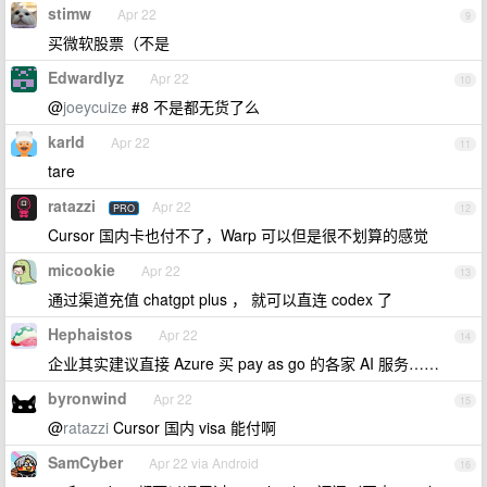
stimw
Apr 22
9
买微软股票（不是
Edwardlyz
Apr 22
10
@
joeycuize
#8 不是都无货了么
karld
Apr 22
11
tare
ratazzi
Apr 22
PRO
12
Cursor 国内卡也付不了，Warp 可以但是很不划算的感觉
micookie
Apr 22
13
通过渠道充值 chatgpt plus ， 就可以直连 codex 了
Hephaistos
Apr 22
14
企业其实建议直接 Azure 买 pay as go 的各家 AI 服务……
byronwind
Apr 22
15
@
ratazzi
Cursor 国内 visa 能付啊
SamCyber
Apr 22 via Android
16