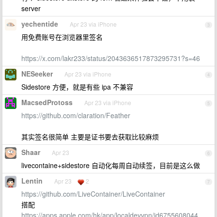
server
yechentide
Apr 23 via iPhone
3
用免费账号在浏览器里签名
https://x.com/lakr233/status/2043636517873295731?s=46
NESeeker
Apr 23 via iPhone
4
Sidestore 方便，就是有些 ipa 不兼容
MacsedProtoss
Apr 23 via iPhone
5
https://github.com/claration/Feather
其实签名很简单 主要是证书要去获取比较麻烦
Shaar
Apr 23
6
livecontaine+sidestore 自动化每周自动续签，目前是这么做
Lentin
Apr 23
2
7
https://github.com/LiveContainer/LiveContainer
搭配
https://apps.apple.com/hk/app/localdevvpn/id6755608044