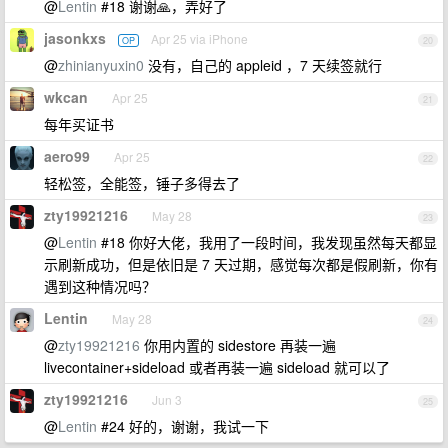
@
Lentin
#18 谢谢🙏，弄好了
jasonkxs
Apr 25 via iPhone
OP
20
@
zhinianyuxin0
没有，自己的 appleid ，7 天续签就行
wkcan
Apr 25
21
每年买证书
aero99
Apr 25
22
轻松签，全能签，锤子多得去了
zty19921216
May 28
23
@
Lentin
#18 你好大佬，我用了一段时间，我发现虽然每天都显
示刷新成功，但是依旧是 7 天过期，感觉每次都是假刷新，你有
遇到这种情况吗？
Lentin
May 28
24
@
zty19921216
你用内置的 sidestore 再装一遍
livecontainer+sideload 或者再装一遍 sideload 就可以了
zty19921216
Jun 3
25
@
Lentin
#24 好的，谢谢，我试一下