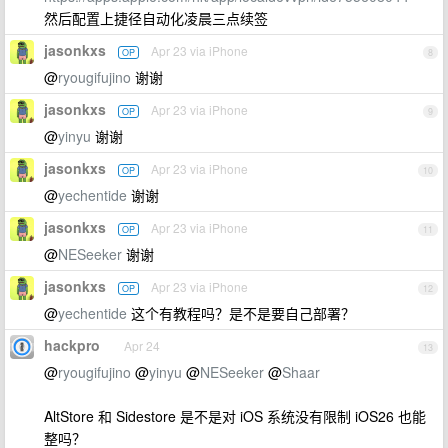
然后配置上捷径自动化凌晨三点续签
jasonkxs
Apr 23 via iPhone
OP
8
@
ryougifujino
谢谢
jasonkxs
Apr 23 via iPhone
OP
9
@
yinyu
谢谢
jasonkxs
Apr 23 via iPhone
OP
10
@
yechentide
谢谢
jasonkxs
Apr 23 via iPhone
OP
11
@
NESeeker
谢谢
jasonkxs
Apr 23 via iPhone
OP
12
@
yechentide
这个有教程吗？是不是要自己部署？
hackpro
Apr 24
13
@
ryougifujino
@
yinyu
@
NESeeker
@
Shaar
AltStore 和 Sidestore 是不是对 iOS 系统没有限制 iOS26 也能
整吗？