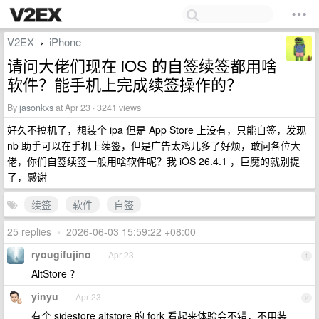
V2EX
iPhone
›
请问大佬们现在 iOS 的自签续签都用啥
软件？能手机上完成续签操作的？
By
jasonkxs
at Apr 23 · 3241 views
好久不搞机了，想装个 ipa 但是 App Store 上没有，只能自签，发现
nb 助手可以在手机上续签，但是广告太鸡儿多了好烦，敢问各位大
佬，你们自签续签一般用啥软件呢？我 iOS 26.4.1 ，巨魔的就别提
了，感谢
续签
软件
自签
25 replies
•
2026-06-03 15:59:22 +08:00
ryougifujino
Apr 23
1
AltStore ？
yinyu
Apr 23
2
有个 sidestore altstore 的 fork 看起来体验会不错，不用装