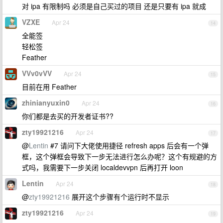
对 ipa 有限制吗 必须是自己买过的项目 还是只要有 ipa 就成
VZXE
Apr 24
14
全能签
轻松签
Feather
VVv0vVV
Apr 24
15
目前在用 Feather
zhinianyuxin0
Apr 24
16
你们都是去买的开发者证书??
zty19921216
Apr 24
17
@
Lentin
#7 请问下大佬使用捷径 refresh apps 后会有一个弹
框，这个弹框会导致下一步无法进行怎么办呢？这个有规避的方
式吗，我需要下一步关闭 localdevvpn 后再打开 loon
Lentin
Apr 24
18
@
zty19921216
展开这个步骤有个运行时不显示
zty19921216
Apr 24
19