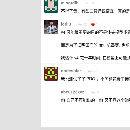
mingtdlb
Apr 25
不得了贵，有些二货还说便宜，真的是
iorilu
1
Apr 25
v4 可能最重要的目的不是体先模型多
而是为了证明国产的 gpu 机器等, 也
我估计 v4 花一年时间, 在模型上可能
nodesolar
Apr 25
我也测试了了 PRO ，小问题花费了接近
abc0123xyz
Apr 26
ds 自己不可能出的，ds 又不靠这个赚