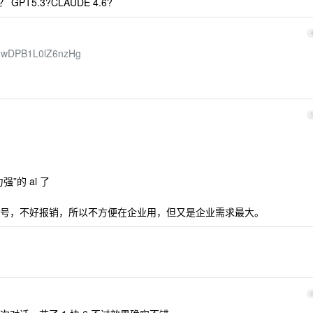
PT5.3?CLAUDE 4.6?
RbJwDPB1L0lZ6nzHg
的 ai 了
号，不好报销，所以不方便在企业用，但又是企业需求最大。