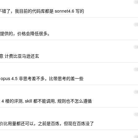
1
就很不错了，我目前的代码库都是 sonnet4.6 写的
1
提供的，价格会降低很多。
1
的玩意 计费比亚马逊还玄
1
和 opus 4.5 非思考差不多，比带思考的差一些
1
 楼的评测, skill 都不能调用, 规则也不怎么遵循
1
o ，性价比用量都还可以，之前是百炼，但现在百炼没了
1