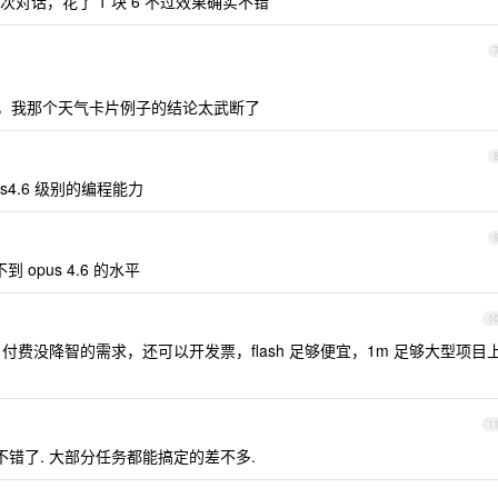
对话，花了 1 块 6 不过效果确实不错
错，我那个天气卡片例子的结论太武断了
us4.6 级别的编程能力
不到 opus 4.6 的水平
1
api 付费没降智的需求，还可以开发票，flash 足够便宜，1m 足够大型项目
1
 就很不错了. 大部分任务都能搞定的差不多.