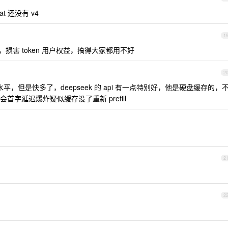
t 还没有 v4
1
不够，损害 token 用户权益，搞得大家都用不好
2
 的水平，但是快多了，deepseek 的 api 有一点特别好，他是硬盘缓存的，
字延迟爆炸疑似缓存没了重新 prefill
2
2