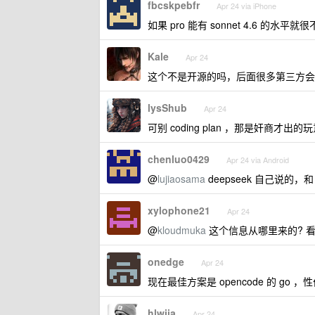
fbcskpebfr
Apr 24 via iPhone
如果 pro 能有 sonnet 4.6 的水平
Kale
Apr 24
这个不是开源的吗，后面很多第三方会
lysShub
Apr 24
可别 coding plan ，那是奸商才出
chenluo0429
Apr 24 via Android
@
lujiaosama
deepseek 自己说的，
xylophone21
Apr 24
@
kloudmuka
这个信息从哪里来的? 看 4
onedge
Apr 24
现在最佳方案是 opencode 的 g
hlwjia
Apr 24