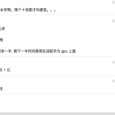
2
水军啊，降个十倍那才叫便宜。。。
2
先进
能用
顶多一半, 剩下一半时间使用在适配华为 gpu 上面
2
 1 元
2
钱