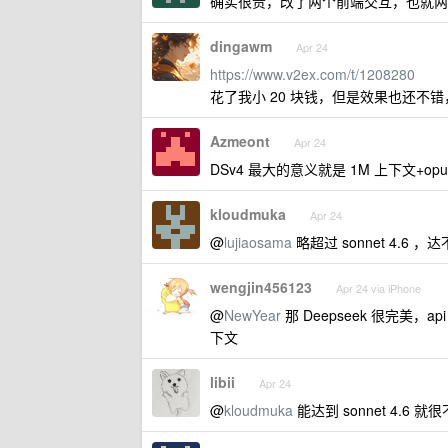
确实很贵，改了两个前端交互，也就两次
dingawm
Apr 24
https://www.v2ex.com/t/1208280
花了我小 20 块钱，但是效果也还不
Azmeont
Apr 24
DSv4 最大的意义就是 1M 上下文+op
kloudmuka
Apr 24
@
lujiaosama
略超过 sonnet 4.6 ，达
wengjin456123
Apr 24 via iPhone
@
NewYear
那 Deepseek 很完美，
下文
libii
Apr 24
@
kloudmuka
能达到 sonnet 4.6