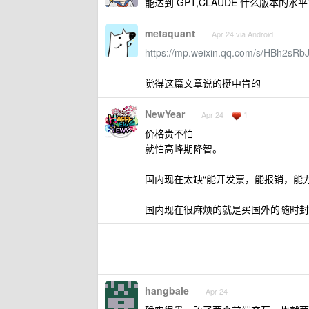
能达到 GPT,CLAUDE 什么版本的水平？ G
metaquant
Apr 24 via Android
https://mp.weixin.qq.com/s/HBh2s
觉得这篇文章说的挺中肯的
NewYear
1
Apr 24
价格贵不怕
就怕高峰期降智。
国内现在太缺“能开发票，能报销，能力强”
国内现在很麻烦的就是买国外的随时封
hangbale
Apr 24