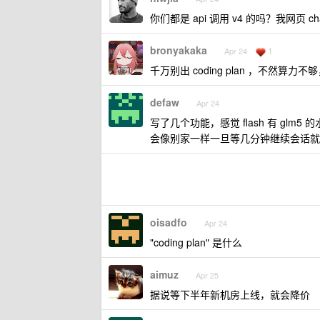
你们都是 api 调用 v4 的吗？我网页 cha
bronyakaka
1
Apr 24
千万别出 coding plan ，不然算力
defaw
Apr 24
写了几个功能，感觉 flash 有 glm5
会像别家一样一旦等几分钟继续会话就会首
oisadfo
Apr 24
"coding plan" 是什么
aimuz
Apr 25
据说等下半年新机房上线，就会降价