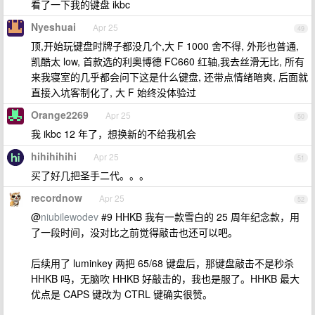
看了一下我的键盘 ikbc
Nyeshuai
Apr 25
49
顶,开始玩键盘时牌子都没几个,大 F 1000 舍不得, 外形也普通,
凯酷太 low, 首款选的利奥博德 FC660 红轴,我去丝滑无比, 所有
来我寝室的几乎都会问下这是什么键盘, 还带点情绪暗爽, 后面就
直接入坑客制化了, 大 F 始终没体验过
Orange2269
Apr 25
50
我 ikbc 12 年了，想换新的不给我机会
hihihihihi
Apr 25
51
买了好几把圣手二代。。。
recordnow
Apr 25
52
@
niubilewodev
#9 HHKB 我有一款雪白的 25 周年纪念款，用
了一段时间，没对比之前觉得敲击也还可以吧。
后续用了 luminkey 两把 65/68 键盘后，那键盘敲击不是秒杀
HHKB 吗，无脑吹 HHKB 好敲击的，我也是服了。HHKB 最大
优点是 CAPS 键改为 CTRL 键确实很赞。