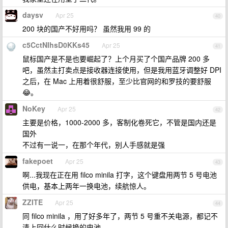
daysv
Apr 25
40
200 块的国产不好用吗？ 虽然我用 99 的
c5CctNIhsD0KKs45
Apr 25
41
鼠标国产是不是也要崛起了？上个月买了个国产品牌 200 多
吧，虽然主打卖点是接收器连接使用，但是我用蓝牙调整好 DPI
之后，在 Mac 上用着很舒服，至少比官网的和罗技的要舒服
😂。
NoKey
Apr 25
42
主要是价格，1000-2000 多，客制化卷死它，不管是国内还是
国外
不过有一说一，在那个年代，别人手感就是强
fakepoet
Apr 25
43
啊...我现在正在用 filco minila 打字，这个键盘用两节 5 号电池
供电，基本上两年一换电池，续航惊人。
ZZITE
Apr 25
44
同 filco minila ，用了好多年了，两节 5 号重不关电源，都记不
清上回什么时候换的电池