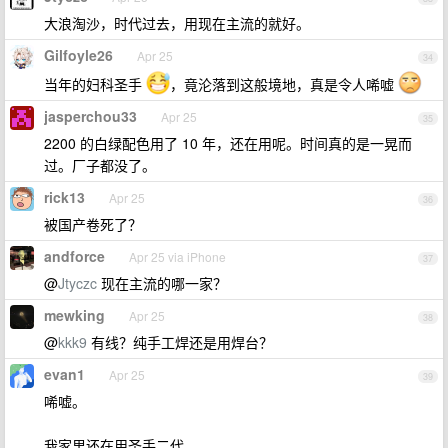
大浪淘沙，时代过去，用现在主流的就好。
Gilfoyle26
Apr 25
34
当年的妇科圣手
，竟沦落到这般境地，真是令人唏嘘
jasperchou33
Apr 25
35
2200 的白绿配色用了 10 年，还在用呢。时间真的是一晃而
过。厂子都没了。
rick13
Apr 25
36
被国产卷死了？
andforce
Apr 25 via iPhone
37
@
Jtyczc
现在主流的哪一家？
mewking
Apr 25
38
@
kkk9
有线？纯手工焊还是用焊台？
evan1
Apr 25
39
唏嘘。
我家里还在用圣手二代。