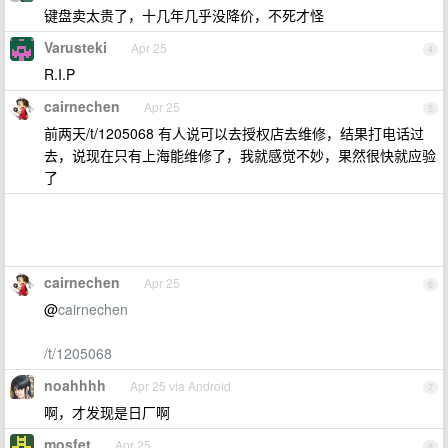
键盘卖太贵了，十几年几乎没降价，不死才怪
Varusteki
Apr 25
4
R.I.P
cairnechen
Apr 25
5
前两天/t/1205068 有人说可以去授权店去维修，结果打电话过
去，说现在只有上海能维修了，我就感觉不妙，果然很快就应验
了
cairnechen
Apr 25
6
@
cairnechen
/t/1205068
noahhhh
Apr 25 via Android
7
啊，才发现是日厂啊
mosfet
Apr 25
8