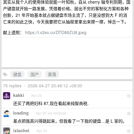
其实从我个人的使用体验就能一叶知秋，自从 cherry 轴专利到期，国
产键盘就开始一路发展，凭借着价格、层出不穷的客制化方案和各种
创新，21 年开始基本就占据键盘市场主流了，只是没想到大 F 的消
亡来的如此之快，今天我要把它从抽屉里拿出来擦一擦，悼念一下。
献上遗照：
https://i.v2ex.co/DTD88ZU8.jpeg
键盘
国产
衰落
76 replies
•
2026-04-27 20:48:12 +08:00
kakki
Apr 25
1
还买了两把妇科 87,现在看起来纯智商税.
loading
Apr 25 via Android
2
差点把我高兴得跳起来，但我看了一下我的键盘…是 L 家的。
ixiaohei
Apr 25
3