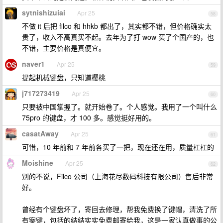
sytnishizuiai
Apr 25
58
不做 it 后把 filco 和 hhkb 都出了，其实都不错，但价格确实太
贵了，收入不高真买不起。去年为了打 wow 买了个国产的，也
不错，主要价格是真便宜。
naver1
Apr 25
59
提起机械键盘，只知道樱桃
j717273419
Apr 25
60
只要被中国掌握了。就开始卷了。个人感觉。我用了一个叫什么
75pro 的键盘，才 100 多。感觉挺好用的。
casatAway
Apr 25
61
可惜，10 年前和 7 年前各买了一把，现在还在用，质量杠杠的
Moishine
Apr 25
62
别的不说，Filco 公司（上海花尽数码科技有限公司）售后非常
好。
曾经有个键盘坏了，寄回去修理，帮我免费换了键帽，清洗了所
有案键，包括的结结实实免费邮寄给我，这是一家认真做事的公