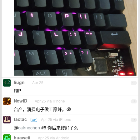
liugn
Apr 25
13
RIP
NewID
Apr 25 via iPhone
14
台产，消费电子做工巅峰。😭
tactac
Apr 25 via iPhone
OP
15
@
cairnechen
#5 你后来修好了么
huaweii
Apr 25 via Android
16