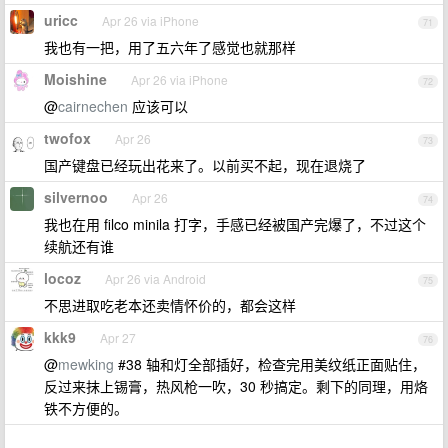
uricc
Apr 26 via iPhone
71
我也有一把，用了五六年了感觉也就那样
Moishine
Apr 26 via iPhone
72
@
cairnechen
应该可以
twofox
Apr 26
73
国产键盘已经玩出花来了。以前买不起，现在退烧了
silvernoo
Apr 26
74
我也在用 filco minila 打字，手感已经被国产完爆了，不过这个
续航还有谁
locoz
Apr 26 via Android
75
不思进取吃老本还卖情怀价的，都会这样
kkk9
Apr 27
76
@
mewking
#38 轴和灯全部插好，检查完用美纹纸正面贴住，
反过来抹上锡膏，热风枪一吹，30 秒搞定。剩下的同理，用烙
铁不方便的。