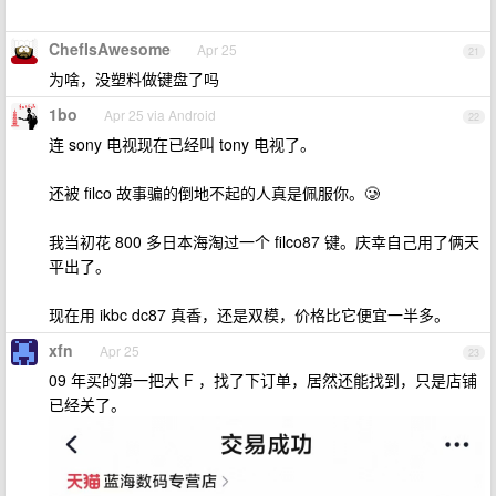
ChefIsAwesome
Apr 25
21
为啥，没塑料做键盘了吗
1bo
Apr 25 via Android
22
连 sony 电视现在已经叫 tony 电视了。
还被 filco 故事骗的倒地不起的人真是佩服你。🥲
我当初花 800 多日本海淘过一个 filco87 键。庆幸自己用了俩天
平出了。
现在用 ikbc dc87 真香，还是双模，价格比它便宜一半多。
xfn
Apr 25
23
09 年买的第一把大 F ，找了下订单，居然还能找到，只是店铺
已经关了。