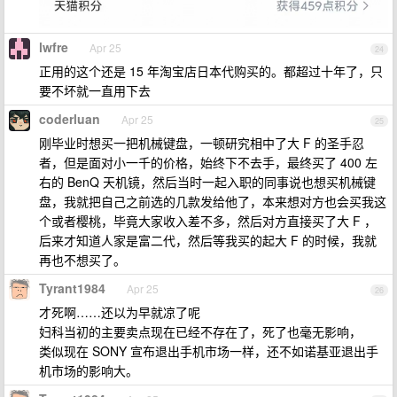
lwfre
Apr 25
24
正用的这个还是 15 年淘宝店日本代购买的。都超过十年了，只
要不坏就一直用下去
coderluan
Apr 25
25
刚毕业时想买一把机械键盘，一顿研究相中了大 F 的圣手忍
者，但是面对小一千的价格，始终下不去手，最终买了 400 左
右的 BenQ 天机镜，然后当时一起入职的同事说也想买机械键
盘，我就把自己之前选的几款发给他了，本来想对方也会买我这
个或者樱桃，毕竟大家收入差不多，然后对方直接买了大 F ，
后来才知道人家是富二代，然后等我买的起大 F 的时候，我就
再也不想买了。
Tyrant1984
Apr 25
26
才死啊……还以为早就凉了呢
妇科当初的主要卖点现在已经不存在了，死了也毫无影响，
类似现在 SONY 宣布退出手机市场一样，还不如诺基亚退出手
机市场的影响大。