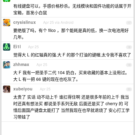
有线键盘可以，手感价格秒杀。无线模块和固件功能的话属于开
宝箱，首发小白鼠
crysislinux
Apr 25 via Android
17
要绝版了吗，有个 filco ，那个能耗是真的低，换一次电池用好
几年。
Ei1l
Apr 25
18
觉得大 L 的红轴真的强.大 F 的那个打油的键帽,太令我不喜欢了
zhhmax
Apr 25
19
大 F 我有一把圣手二代 104 奶白，买来收藏的基本上没用过。
大 L 有一把 66 键的现在也吃灰了。
xubeiyou
Apr 25
20
太贵了 实话 动不动上千 谁扛得住啊 还是很多年前的上千 我当
时还真有想法买 都说圣手系列无敌 后面还是买了 cherry 的 可
惜后面国产键盘太能打了 当然我现在也早就退烧了 安心打工学
习带娃了