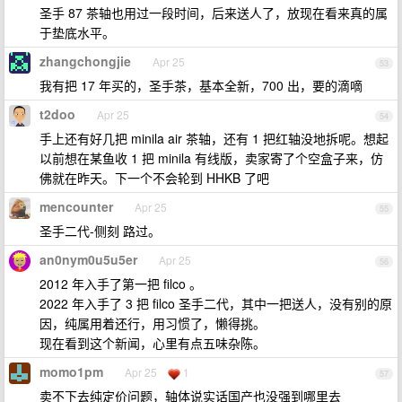
圣手 87 茶轴也用过一段时间，后来送人了，放现在看来真的属
于垫底水平。
zhangchongjie
Apr 25
53
我有把 17 年买的，圣手茶，基本全新，700 出，要的滴嘀
t2doo
Apr 25
54
手上还有好几把 minila air 茶轴，还有 1 把红轴没地拆呢。想起
以前想在某鱼收 1 把 minila 有线版，卖家寄了个空盒子来，仿
佛就在昨天。下一个不会轮到 HHKB 了吧
mencounter
Apr 25
55
圣手二代-侧刻 路过。
an0nym0u5u5er
Apr 25
56
2012 年入手了第一把 filco 。
2022 年入手了 3 把 filco 圣手二代，其中一把送人，没有别的原
因，纯属用着还行，用习惯了，懒得挑。
现在看到这个新闻，心里有点五味杂陈。
momo1pm
Apr 25
1
57
卖不下去纯定价问题，轴体说实话国产也没强到哪里去