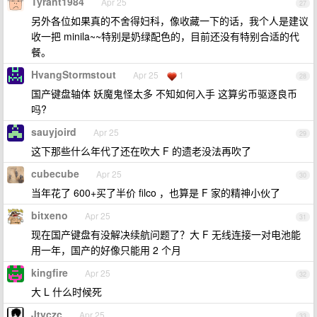
Tyrant1984
Apr 25
27
另外各位如果真的不舍得妇科，像收藏一下的话，我个人是建议
收一把 minila~~特别是奶绿配色的，目前还没有特别合适的代
餐。
HvangStormstout
Apr 25
1
28
国产键盘轴体 妖魔鬼怪太多 不知如何入手 这算劣币驱逐良币
吗?
sauyjoird
Apr 25
29
这下那些什么年代了还在吹大 F 的遗老没法再吹了
cubecube
Apr 25
30
当年花了 600+买了半价 filco ，也算是 F 家的精神小伙了
bitxeno
Apr 25
31
现在国产键盘有没解决续航问题了？大 F 无线连接一对电池能
用一年，国产的好像只能用 2 个月
kingfire
Apr 25
32
大 L 什么时候死
Jtyczc
Apr 25
33