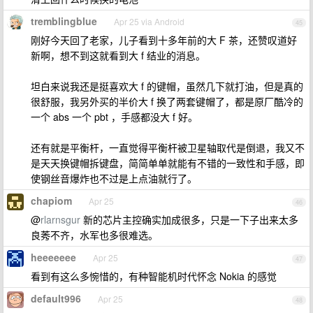
tremblingblue
Apr 25 via Android
45
刚好今天回了老家，儿子看到十多年前的大 F 茶，还赞叹道好
新啊，想不到这就看到大 f 结业的消息。
坦白来说我还是挺喜欢大 f 的键帽，虽然几下就打油，但是真的
很舒服，我另外买的半价大 f 换了两套键帽了，都是原厂酷冷的
一个 abs 一个 pbt ，手感都没大 f 好。
还有就是平衡杆，一直觉得平衡杆被卫星轴取代是倒退，我又不
是天天换键帽拆键盘，简简单单就能有不错的一致性和手感，即
使钢丝音爆炸也不过是上点油就行了。
chapiom
Apr 25
46
@
rlarnsgur
新的芯片主控确实加成很多，只是一下子出来太多
良莠不齐，水军也多很难选。
heeeeeee
Apr 25
47
看到有这么多惋惜的，有种智能机时代怀念 Nokia 的感觉
default996
Apr 25
48