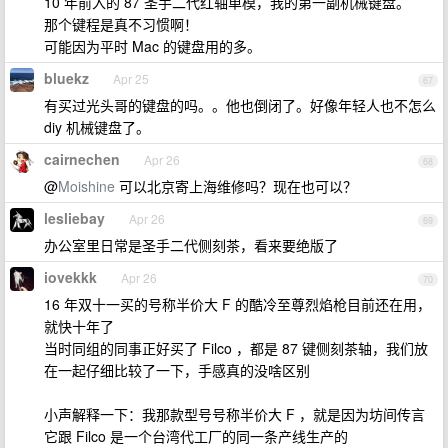
10 年前入的 87 圣手二代红轴单模，我的第一副机械键盘。
那个键程是真不习惯啊！
可能因为平时 Mac 的键盘用的多。
bluekz
Apr 25
67
有买过光头哥的键盘的吗。。他也倒闭了。好像年轻人也不怎么
diy 机械键盘了。
cairnechen
Apr 26
68
@
Moishine
可以北京寄上海维修吗？现在也可以？
lesliebay
Apr 26
69
办公室里日常是圣手二代侧刻茶，看来要绝版了
iovekkk
Apr 26
70
16 年双十一买的号称半价大 F 的酷冷至尊烈焰枪目前还在用，
就快十年了
当时同组的同事正好买了 Filco ，都是 87 键侧刻茶轴，我们放
在一起仔细比较了一下，手感真的没啥区别
小声解释一下：我那款型号号称半价大 F ，就是因为坊间传言
它跟 Filco 是一个台湾代工厂的同一条产线生产的