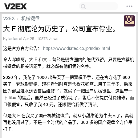
V2EX
机械键盘
›
大 F 彻底沦为历史了，公司宣布停业。
By
tactac
at Apr 25 · 10873 views
这是官方官方公告：
https://www.diatec.co.jp/index.html
令人唏嘘啊，大 F 和大 L 曾经是键盘圈内的绝代双骄，只要是推荐机
械键盘的相关话题里，就必然有他们俩的名字。
2020 年，我花了 1000 出头买了一把双模圣手，还在官方花了 600
买了一套球形键帽，现在看当时真是舍得花钱啊…用了三年多，后来
因为键盘进水送去售后维修了，就买了一把国产机械键盘，这里夸一
下 filco 的售后，虽然已经过了质保期了，售后不仅提供付费维修，而
且很便宜，只收了我 40 元，还顺便给我做了清洁。
但是大 F 在我买了国产机械键盘后，就从小甜甜沦为牛夫人了，真就
再也没用过了，不是一个时代的产品了，300 多的国产键盘全方位吊
打 F 。