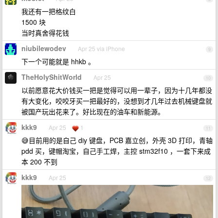
我还有一把格纹白
1500 块
当时真舍得花钱
niubilewodev
Apr 25 via iPhone
9
下一个可能就是 hhkb 。
TheHolyShitWorld
Apr 25
10
以前愿意花大价钱买一把是觉得可以用一辈子，因为十几年都没
有大变化，咬咬牙买一把最好的，没想到才几年过去机械键盘就
被国产玩出花来了。好比现在的油车和新能源。
kkk9
Apr 25
1
11
😅目前用的是自己 diy 键盘，PCB 嘉立创，外壳 3D 打印，青轴
pdd 买，键帽淘宝，自己手工焊，主控 stm32f10 ，一套下来成
本 200 不到
kkk9
Apr 25
12