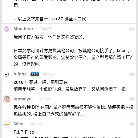
司。
-- 以上文字来自于 filco 87 键圣手二代
Moishine
Apr 25
63
我问了官方客服，他们是这样答复的：
日本斐尔可设计方更换其他公司，被其他公司接手了。kobo ，
金属等日产的暂受影响，定制款会停产。量产型号都台湾工厂产
的，没有影响。
bjfane
Apr 25
PRO
64
2016 年买过一把，用到现在
前两年想整一个低延时的，最后放弃了，又从闲鱼淘了一把。
jqtmviyu
Apr 25
65
现在各种 DIY 在国产量产键盘面前都不够性价比. 随便买把三模
热插拔的, 换上自己喜欢的轴就好了.
68ee
Apr 25
66
R.I.P. Filco