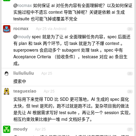
@
rocmax
如何保证 ai 对任务内容有全面理解呢？以及如何保证
实施过程中不遗忘 context 导致飞掉呢？关键是依赖 ai 生成
testsuite 也可能飞掉或覆盖不完全
rocmax
Apr 25 via Android
24
@
moudy
spec 就是为了让 ai 全面理解任务内容，spec 后面还
有 plan 和 task 两个环节，切 task 就是为了不爆 context 。
superpowers 会启动多个 subagent 处理 task 。spec 中有
Acceptance Criteria （验收条件），testcase 对应 ac 条目生
成。
liuliuliuliu
Apr 25
25
摸索中
teaguexiao
Apr 25
26
实际用下来觉得 TDD 比 SDD 更可落地，AI 生成的 spec 腐化
太快，但 test 是死的，跑不过就是跑不过。复杂项目我的做法
是先让 AI 根据需求写好 test suite ，再让另一个 session 实现，
相互约束效果比维护一堆 md 文档好多了。
moudy
Apr 25
27