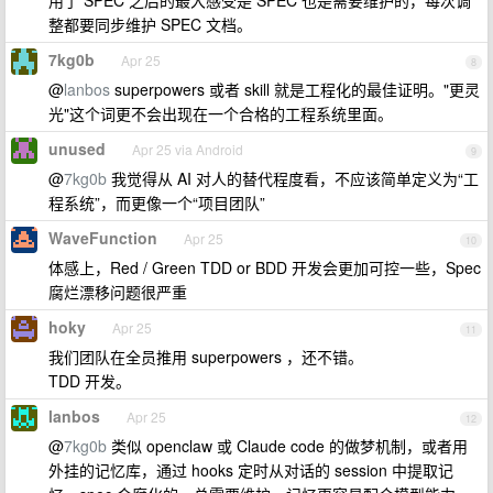
用了 SPEC 之后的最大感受是 SPEC 也是需要维护的，每次调
整都要同步维护 SPEC 文档。
7kg0b
Apr 25
8
@
lanbos
superpowers 或者 skill 就是工程化的最佳证明。"更灵
光"这个词更不会出现在一个合格的工程系统里面。
unused
Apr 25 via Android
9
@
7kg0b
我觉得从 AI 对人的替代程度看，不应该简单定义为“工
程系统”，而更像一个“项目团队”
WaveFunction
Apr 25
10
体感上，Red / Green TDD or BDD 开发会更加可控一些，Spec
腐烂漂移问题很严重
hoky
Apr 25
11
我们团队在全员推用 superpowers ，还不错。
TDD 开发。
lanbos
Apr 25
12
@
7kg0b
类似 openclaw 或 Claude code 的做梦机制，或者用
外挂的记忆库，通过 hooks 定时从对话的 session 中提取记