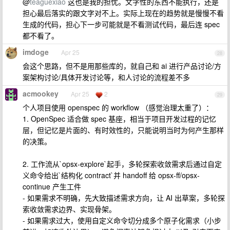
@
teaguexiao
这也是我的担忧。文字性的东西不能执行，还是
担心最后落实的跟文字对不上。实际上现在的趋势就是慢慢不看
生成的代码，担心下一步可能就是不看测试代码，最后连 spec
都不看了。
imdoge
Apr 25
28
会这个思路，但不是用那些库的，就自己和 ai 进行产品讨论/方
案架构讨论/具体开发讨论等，和人讨论的流程差不多
acmookey
Apr 25
2
29
个人项目使用 openspec 的 workflow （感觉治理太重了）：
1. OpenSpec 适合做 spec 基座，相当于项目开发过程的记忆
层，但记忆是片面的、有时效性的，只能说明当时为何产生那样
的决策。
2. 工作流从`opsx-explore`起手，多轮探索收敛需求后通过自定
义命令给出`结构化 contract`并 handoff 给 opsx-ff/opsx-
continue 产生工件
- 如果需求不明确，先大致描述需求方向，让 AI 出草案，多轮探
索收敛需求边界、实现骨架。
- 如果需求过大，使用自定义命令切分成多个原子化需求（小步