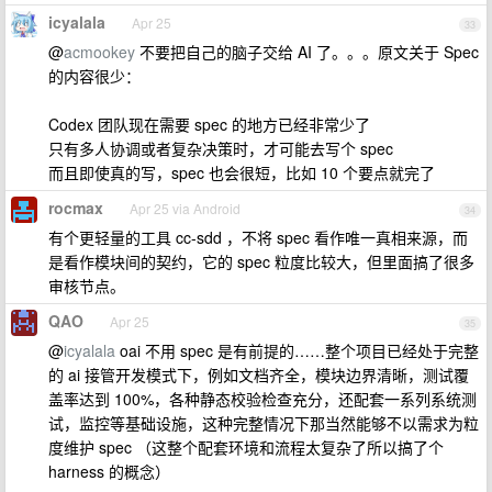
icyalala
Apr 25
33
@
acmookey
不要把自己的脑子交给 AI 了。。。原文关于 Spec
的内容很少：
Codex 团队现在需要 spec 的地方已经非常少了
只有多人协调或者复杂决策时，才可能去写个 spec
而且即使真的写，spec 也会很短，比如 10 个要点就完了
rocmax
Apr 25 via Android
34
有个更轻量的工具 cc-sdd ，不将 spec 看作唯一真相来源，而
是看作模块间的契约，它的 spec 粒度比较大，但里面搞了很多
审核节点。
QAO
Apr 25
35
@
icyalala
oai 不用 spec 是有前提的……整个项目已经处于完整
的 ai 接管开发模式下，例如文档齐全，模块边界清晰，测试覆
盖率达到 100%，各种静态校验检查充分，还配套一系列系统测
试，监控等基础设施，这种完整情况下那当然能够不以需求为粒
度维护 spec （这整个配套环境和流程太复杂了所以搞了个
harness 的概念）