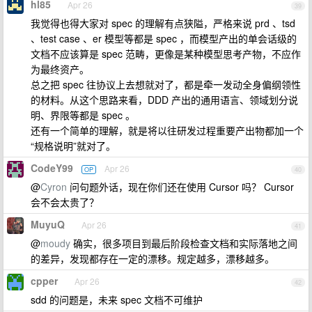
hl85
Apr 26
39
我觉得也得大家对 spec 的理解有点狭隘，严格来说 prd 、tsd
、test case 、er 模型等都是 spec ，而模型产出的单会话级的
文档不应该算是 spec 范畴，更像是某种模型思考产物，不应作
为最终资产。
总之把 spec 往协议上去想就对了，都是牵一发动全身偏纲领性
的材料。从这个思路来看，DDD 产出的通用语言、领域划分说
明、界限等都是 spec 。
还有一个简单的理解，就是将以往研发过程重要产出物都加一个
“规格说明”就对了。
CodeY99
Apr 26
OP
40
@
Cyron
问句题外话，现在你们还在使用 Cursor 吗？ Cursor
会不会太贵了？
MuyuQ
Apr 26
41
@
moudy
确实，很多项目到最后阶段检查文档和实际落地之间
的差异，发现都存在一定的漂移。规定越多，漂移越多。
cpper
Apr 26
42
sdd 的问题是，未来 spec 文档不可维护