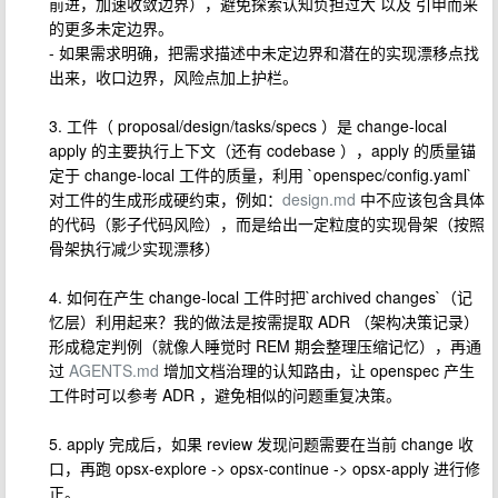
前进，加速收敛边界），避免探索认知负担过大 以及 引申而来
的更多未定边界。
- 如果需求明确，把需求描述中未定边界和潜在的实现漂移点找
出来，收口边界，风险点加上护栏。
3. 工件（ proposal/design/tasks/specs ）是 change-local
apply 的主要执行上下文（还有 codebase ），apply 的质量锚
定于 change-local 工件的质量，利用 `openspec/config.yaml`
对工件的生成形成硬约束，例如：
design.md
中不应该包含具体
的代码（影子代码风险），而是给出一定粒度的实现骨架（按照
骨架执行减少实现漂移）
4. 如何在产生 change-local 工件时把`archived changes`（记
忆层）利用起来？我的做法是按需提取 ADR （架构决策记录）
形成稳定判例（就像人睡觉时 REM 期会整理压缩记忆），再通
过
AGENTS.md
增加文档治理的认知路由，让 openspec 产生
工件时可以参考 ADR ，避免相似的问题重复决策。
5. apply 完成后，如果 review 发现问题需要在当前 change 收
口，再跑 opsx-explore -> opsx-continue -> opsx-apply 进行修
正。