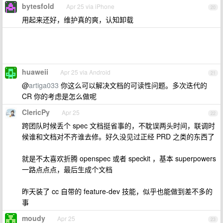
bytesfold
Apr 25 via iPhone
20
用起来还好，维护真的爽，认知卸载
huaweii
Apr 25 via Android
21
@
artiga033
你这么可以解决文档的可读性问题。多次迭代的
CR 你的考虑是怎么做呢
ClericPy
Apr 25
22
跨团队时候丢个 spec 文档挺省事的，不耽误两头时间，联调时
候谁和文档对不齐谁去修。好久没见过正经 PRD 之类的东西了
就是不太喜欢折腾 openspec 或者 speckit ，基本 superpowers
一路点点点，最后生成个文档
昨天装了 cc 自带的 feature-dev 技能，似乎也能做到差不多的
事
moudy
Apr 25
23