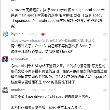
6. review 无问题后，执行 opsx-sync 将 change-local spec 合
并到 main specs 时需要筛选掉 临时护栏 或者 非业务 spec 。
（ openspec 合并 main spec 确实容易越堆越多，形成治理债
务）
icyalala
Apr 25
1
30
https://www.infoq.cn/article/C2fWkH2EgBlDPNUNlcZX
两个月过去了，OpenAI 自己都不再搞那么多 Spec 了
顶多写几条核心要点，然后多做 Plan 就行
acmookey
Apr 25
31
@
icyalala
我让 AI 总结了这篇文章，它的核心意思是“写完整的
规范文档不再是最有价值的活动，而是用更高层次的意图表达和
模型协同来实现规范的收敛。”我认为它强调的重点是：spec 的
粒度可以更粗而不是 spec 的重要性下降了
netabare
Apr 25 via iPhone
32
感觉不如 Type driven ，我对 spec 的态度是不信任。
因为代码和项目复杂后，spec 基本上没人遵守。