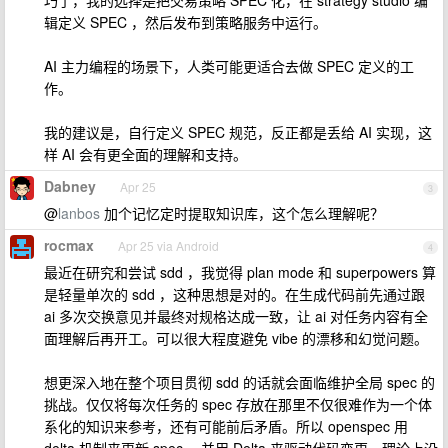
巧了，我的选择是把交易策略 SPEC 化，在 strategy studio 编
辑定义 SPEC ，然后发布到策略服务中运行。
AI 主力编程的场景下，人类可能更适合去做 SPEC 定义的工
作。
我的建议是，自行定义 SPEC 规范，反正都是丢给 AI 实现，这
样 AI 会有更全面的理解和支持。
Dabney
Apr 25
3
@
lanbos
加个记忆定时提取知识库，这个怎么理解呢？
rocmax
Apr 25 via Android
4
最近在研究和尝试 sdd ，我觉得 plan mode 和 superpowers 算
是轻量单次的 sdd ，这种思想是对的。在生成代码前先通过跟
ai 多次交换意见并最终对规格达成一致，让 ai 对任务内容有全
面理解后再开工。可以很大程度避免 vibe 的漂移和幻觉问题。
想更深入地在整个项目贯彻 sdd 的话就会面临维护全局 spec 的
挑战。仅仅将每次任务的 spec 存放在那里不仅很难作为一个体
系化的知识来参考，还有可能前后矛盾。所以 openspec 用