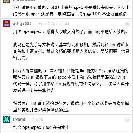
不测试是不可能的，SDD 出来的 spec 都是看起来很美，实际上
的代码跟 spec 还是有一定的差距，必须要 TDD 不让项目跑偏
artiga033
Apr 25 via Android
18
用过 openspec ，感觉太啰唆太麻烦了，而且就不是给人读的。
我现在是先手写文档说明基本行为和预期，然后几轮 llm 讨论来
完善和丰富文档。我对文档的要求是人类优先，简明扼要，信息
密度高。
因为人能看懂的 llm 看不懂那只能是 llm 能力不行，废话连篇的
那种只有 ai 读得下去的 spec 本质上和古法编程里混淆过的 js
代码一样，除了用来给 llm 复现外没有任何意义，且使得人类开
发者进一步丧失掌控力。
然后再让 llm 写测试约束行为，最后用一个新对话最好再换个模
型写实现并要求确保测试通过。
lixen9
Apr 25
19
结合 openspec + tdd 在探索中