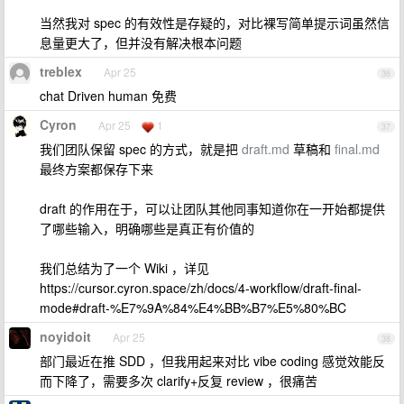
当然我对 spec 的有效性是存疑的，对比裸写简单提示词虽然信
息量更大了，但并没有解决根本问题
treblex
Apr 25
36
chat Driven human 免费
Cyron
Apr 25
1
37
我们团队保留 spec 的方式，就是把
draft.md
草稿和
final.md
最终方案都保存下来
draft 的作用在于，可以让团队其他同事知道你在一开始都提供
了哪些输入，明确哪些是真正有价值的
我们总结为了一个 Wiki ，详见
https://cursor.cyron.space/zh/docs/4-workflow/draft-final-
mode#draft-%E7%9A%84%E4%BB%B7%E5%80%BC
noyidoit
Apr 25
38
部门最近在推 SDD ，但我用起来对比 vibe coding 感觉效能反
而下降了，需要多次 clarify+反复 review ，很痛苦