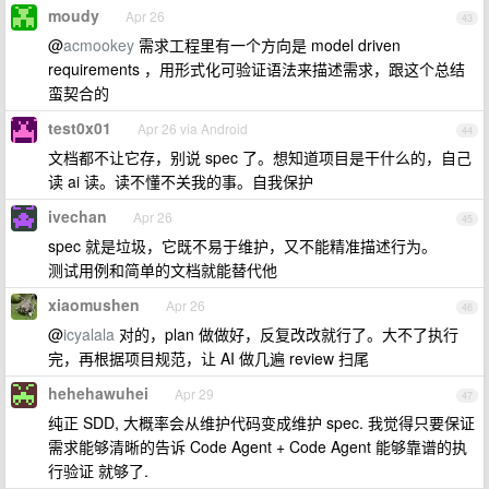
moudy
Apr 26
43
@
acmookey
需求工程里有一个方向是 model driven
requirements ，用形式化可验证语法来描述需求，跟这个总结
蛮契合的
test0x01
Apr 26 via Android
44
文档都不让它存，别说 spec 了。想知道项目是干什么的，自己
读 ai 读。读不懂不关我的事。自我保护
ivechan
Apr 26
45
spec 就是垃圾，它既不易于维护，又不能精准描述行为。
测试用例和简单的文档就能替代他
xiaomushen
Apr 26
46
@
icyalala
对的，plan 做做好，反复改改就行了。大不了执行
完，再根据项目规范，让 AI 做几遍 review 扫尾
hehehawuhei
Apr 29
47
纯正 SDD, 大概率会从维护代码变成维护 spec. 我觉得只要保证
需求能够清晰的告诉 Code Agent + Code Agent 能够靠谱的执
行验证 就够了.