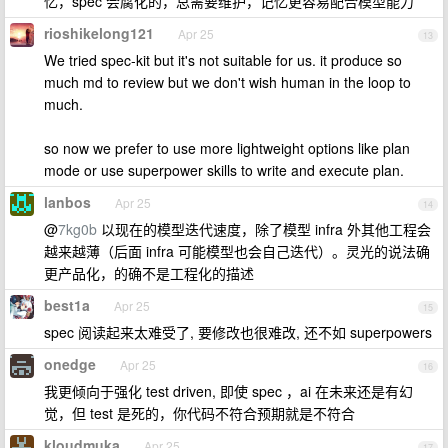
忆，spec 会腐化的，总需要维护，记忆更容易配合模型能力
rioshikelong121
Apr 25
13
We tried spec-kit but it's not suitable for us. it produce so
much md to review but we don't wish human in the loop to
much.
so now we prefer to use more lightweight options like plan
mode or use superpower skills to write and execute plan.
lanbos
Apr 25
14
@
7kg0b
以现在的模型迭代速度，除了模型 infra 外其他工程会
越来越薄（后面 infra 可能模型也会自己迭代）。灵光的说法确
更产品化，的确不是工程化的描述
best1a
Apr 25
15
spec 阅读起来太难受了, 要修改也很难改, 还不如 superpowers
onedge
Apr 25
16
我更倾向于强化 test driven, 即使 spec ，ai 在未来还是有幻
觉，但 test 是死的，你代码不符合预期就是不符合
kloudmuka
Apr 25
17