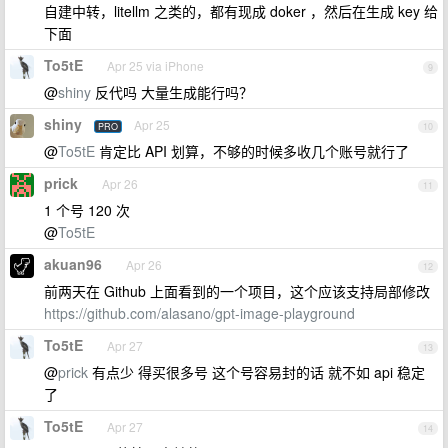
自建中转，litellm 之类的，都有现成 doker ，然后在生成 key 给
下面
To5tE
Apr 25 via iPhone
9
@
shiny
反代吗 大量生成能行吗？
shiny
Apr 25
PRO
10
@
To5tE
肯定比 API 划算，不够的时候多收几个账号就行了
prick
Apr 26
11
1 个号 120 次
@
To5tE
akuan96
Apr 26
12
前两天在 Github 上面看到的一个项目，这个应该支持局部修改
https://github.com/alasano/gpt-image-playground
To5tE
Apr 27
13
@
prick
有点少 得买很多号 这个号容易封的话 就不如 api 稳定
了
To5tE
Apr 27
14