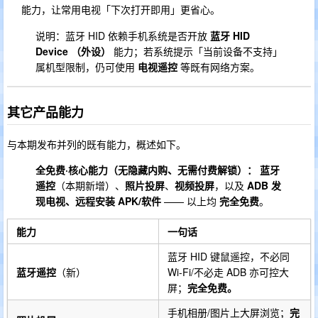
能力，让常用电视「下次打开即用」更省心。
说明：蓝牙 HID 依赖手机系统是否开放
蓝牙 HID
Device （外设）
能力；若系统提示「当前设备不支持」
属机型限制，仍可使用
电视遥控
等既有网络方案。
其它产品能力
与本期发布并列的既有能力，概述如下。
全免费·核心能力（无隐藏内购、无需付费解锁）：
蓝牙
遥控
（本期新增）、
照片投屏
、
视频投屏
，以及
ADB 发
现电视、远程安装 APK/软件
—— 以上均
完全免费
。
能力
一句话
蓝牙 HID 键鼠遥控，不必同
蓝牙遥控
（新）
Wi-Fi/不必走 ADB 亦可控大
屏；
完全免费。
手机相册/图片上大屏浏览；
完