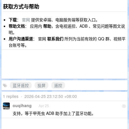
获取方式与帮助
下载
：
官网
提供安卓端、电脑服务端等获取入口。
帮助文档
： 应用内
帮助
，含电视遥控、ADB 、常见问题等图文说
明。
用户沟通渠道
： 官网
联系我们
所列为当前有效的 QQ 群、视频平
台账号等。
蓝牙遥控
投屏
遥控
1 replies
•
2026-04-25 23:12:50 +08:00
ouqihang
Apr 25
1
支持，等于甲壳虫 ADB 助手加上了蓝牙功能。