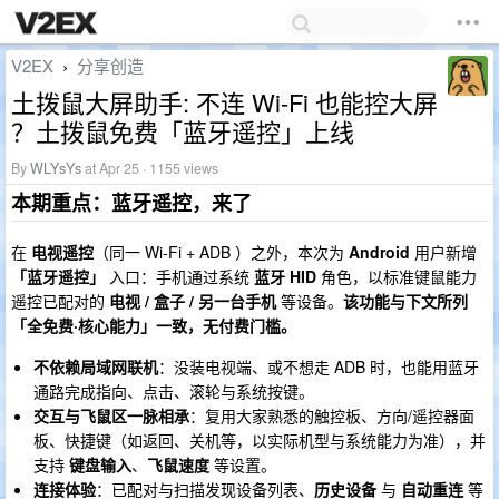
V2EX
分享创造
›
土拨鼠大屏助手: 不连 Wi-Fi 也能控大屏
？土拨鼠免费「蓝牙遥控」上线
By
WLYsYs
at Apr 25 · 1155 views
本期重点：蓝牙遥控，来了
在
电视遥控
（同一 Wi-Fi + ADB ）之外，本次为
Android
用户新增
「蓝牙遥控」
入口：手机通过系统
蓝牙 HID
角色，以标准键鼠能力
遥控已配对的
电视 / 盒子 / 另一台手机
等设备。
该功能与下文所列
「全免费·核心能力」一致，无付费门槛。
不依赖局域网联机
：没装电视端、或不想走 ADB 时，也能用蓝牙
通路完成指向、点击、滚轮与系统按键。
交互与飞鼠区一脉相承
：复用大家熟悉的触控板、方向/遥控器面
板、快捷键（如返回、关机等，以实际机型与系统能力为准），并
支持
键盘输入
、
飞鼠速度
等设置。
连接体验
：已配对与扫描发现设备列表、
历史设备
与
自动重连
等