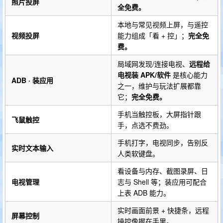
照片投屏
全免费。
本地与常见视频上屏，与遥控
视频投屏
能力组成「看 + 控」；
完全免
费。
局域网发现/连接电视、
远程给
电视装 APK/软件
是核心能力
ADB · 装应用
之一，维护与玩法扩展都靠
它；
完全免费。
手机当触控板，大屏指针跟
飞鼠触控
手，点选不费劲。
手机打字，电视同步，告别反
实时文本输入
人类软键盘。
看设备与内存、截图录屏、日
电视管理
志与 Shell 等；装应用可配合
上表 ADB 能力。
实时画面前景 + 快捷条，远程
屏幕控制
操控像握在手里。