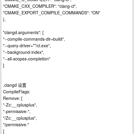
"CMAKE_CXX_COMPILER": "clang-cl",
"CMAKE_EXPORT_COMPILE_COMMANDS": "ON"
},
"clangd.arguments": [
"--compile-commands-dir=build",
"--query-driver=**/cl.exe",
"--background-index",
"--all-scopes-completion"
]
.clangd 设置
CompileFlags:
Remove: [
"-Zc:__cplusplus",
"-permissive-",
"/Zc:__cplusplus",
"/permissive-"
]