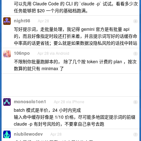
可以先用 Claude Code 的 CLI 的 `claude -p` 试试。看看多少次
任务能够把 $20 一个月的基础档跑满。
night98
Apr 28
4
写好提示词，走批量处理，我记得 gemini 官方是有批量 api
的，而且好像指定时段还打折来着，并且提示词写好的话缓存命
中率高的话更省钱；要么就是如果数据没隐私风险的话找中转站
106npo
Apr 28 via Android
5
不限制你批量跑脚本的， 除了几个按 token 计费的 plan ，按次
数算的就只有 minimax 了
monosolo1on1
Apr 28 via iPhone
6
batch 模式是半价，24 小时内完成
输入命中缓存好像是 1/10 价格，尽可能多地固定提示词的前缀
claude -p 有封号风险的，不要拿自己亲号去跑
niubilewodev
Apr 28
7