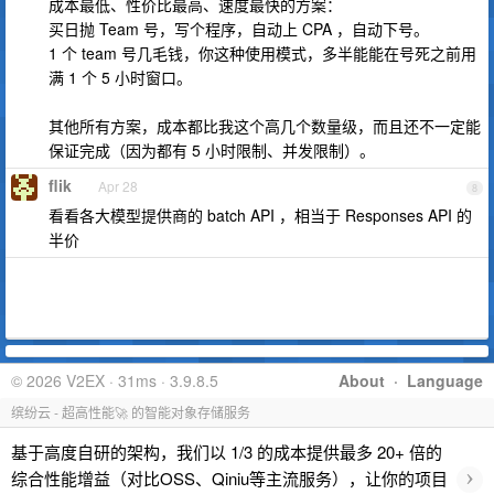
成本最低、性价比最高、速度最快的方案：
买日抛 Team 号，写个程序，自动上 CPA ，自动下号。
1 个 team 号几毛钱，你这种使用模式，多半能能在号死之前用
满 1 个 5 小时窗口。
其他所有方案，成本都比我这个高几个数量级，而且还不一定能
保证完成（因为都有 5 小时限制、并发限制）。
flik
Apr 28
8
看看各大模型提供商的 batch API ，相当于 Responses API 的
半价
© 2026 V2EX · 31ms · 3.9.8.5
About
·
Language
缤纷云 - 超高性能🚀 的智能对象存储服务
基于高度自研的架构，我们以 1/3 的成本提供最多 20+ 倍的
›
综合性能增益（对比OSS、Qiniu等主流服务），让你的项目