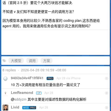
话（官网 2.5 折）要花个大两万块钱才能解决.
不知道 v 友们知不知道更便宜一点的调用方法？
因为模型本身用的比较少,不熟悉各家的 coding plan,这东西是给
agent 用的，我用来做通用任务会有提示词之类的限制吗？
大模型
调用
方案
8 replies
•
2026-04-28 09:16:59 +08:00
940i3s34v4F1HW41
Apr 28 via iPhone
PRO
1
10 万+次调用是有相当巨量信息的一篇论文了
LeeReamond
Apr 28
OP
2
@
sddyzm
其中主要是对描述性数据的结构化解析
Livid
Apr 28
MOD
PRO
3