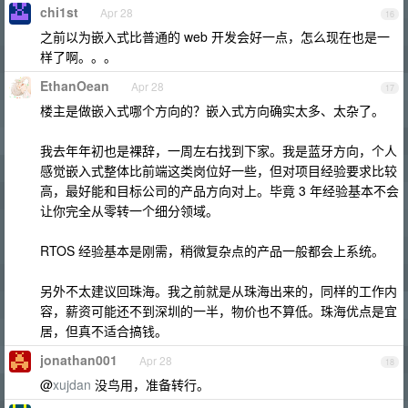
chi1st
Apr 28
16
之前以为嵌入式比普通的 web 开发会好一点，怎么现在也是一
样了啊。。。
EthanOean
Apr 28
17
楼主是做嵌入式哪个方向的？嵌入式方向确实太多、太杂了。
我去年年初也是裸辞，一周左右找到下家。我是蓝牙方向，个人
感觉嵌入式整体比前端这类岗位好一些，但对项目经验要求比较
高，最好能和目标公司的产品方向对上。毕竟 3 年经验基本不会
让你完全从零转一个细分领域。
RTOS 经验基本是刚需，稍微复杂点的产品一般都会上系统。
另外不太建议回珠海。我之前就是从珠海出来的，同样的工作内
容，薪资可能还不到深圳的一半，物价也不算低。珠海优点是宜
居，但真不适合搞钱。
jonathan001
Apr 28
18
@
xujdan
没鸟用，准备转行。