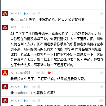
xujdan
Apr 28
OP
6
@
apples01
赔了，按法定的给，所以才说好聚好散
aoz
Apr 28
7
23 年下半年社招就开始要求垂直经验了，后面越来越恶劣，所
以你现在的情况非常正常，你要找建议扩大一下范围，把广州和
东莞也列入去找，回不回老家看你手里的积蓄和老家离目标城市
远不远，现在好像有的公司为了防所谓的 AI 作弊会要求现场面
试的，老家那里可以打听一下制作业招不招人去过渡一下，这玩
意要求不会太高，就是基本上都是单休或者月休 4 天的，还有钱
也不会给太多，离家近过渡一下还是可以的
jonathan001
Apr 28
4
8
我都找 5 个月了，吊打面试官，结果就是我没入职。
xujdan
Apr 28
OP
9
@
jonathan001
也是嵌入式吗？
xujdan
Apr 28
OP
10