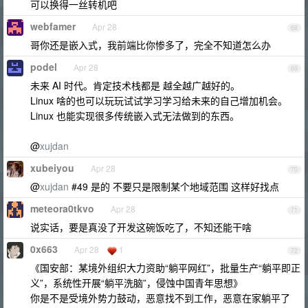
可以换得一丝转机吧
webfamer
Apr 28
68
哥你还是嵌入式，我前端比你惨多了，完全不知道怎么办
podel
Apr 28
69
未来 AI 时代。肯定技术栈都是 越全越广越好的。
Linux 啥的也可以玩玩试试学习学习给未来的自己增加机会。
Linux 也能实现很多传统嵌入式无法做到的东西。
@
xujdan
xubeiyou
Apr 28
70
@
xujdan
#49 是的 不要只是限制某个地域范围 这样好找点
meteora0tkvo
Apr 28
71
说实话，要是真没了开发这碗饭吃了，不知还能干啥
0x663
Apr 28
1
72
《国安部：某境外组织大力资助“躺平网红”，批量生产“躺平即正
义”，系统性开展“躺平洗脑”，侵蚀中国青年思想》
你是不是受境外势力鼓动，恶意找不到工作，恶意在家躺平了