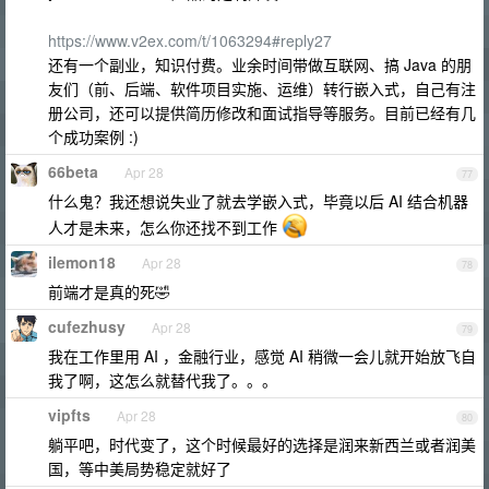
https://www.v2ex.com/t/1063294#reply27
还有一个副业，知识付费。业余时间带做互联网、搞 Java 的朋
友们（前、后端、软件项目实施、运维）转行嵌入式，自己有注
册公司，还可以提供简历修改和面试指导等服务。目前已经有几
个成功案例 :)
66beta
Apr 28
77
什么鬼？我还想说失业了就去学嵌入式，毕竟以后 AI 结合机器
人才是未来，怎么你还找不到工作
ilemon18
Apr 28
78
前端才是真的死🤣
cufezhusy
Apr 28
79
我在工作里用 AI ，金融行业，感觉 AI 稍微一会儿就开始放飞自
我了啊，这怎么就替代我了。。。
vipfts
Apr 28
80
躺平吧，时代变了，这个时候最好的选择是润来新西兰或者润美
国，等中美局势稳定就好了