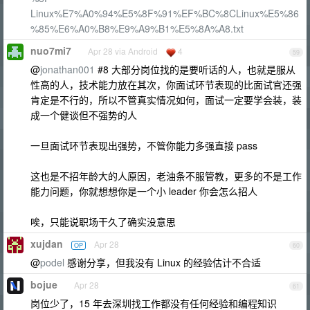
Linux%E7%A0%94%E5%8F%91%EF%BC%8CLinux%E5%86
%85%E6%A0%B8%E9%A9%B1%E5%8A%A8.txt
nuo7mi7
Apr 28 via Android
4
59
@
jonathan001
#8 大部分岗位找的是要听话的人，也就是服从
性高的人，技术能力放在其次，你面试环节表现的比面试官还强
肯定是不行的，所以不管真实情况如何，面试一定要学会装，装
成一个健谈但不强势的人
一旦面试环节表现出强势，不管你能力多强直接 pass
这也是不招年龄大的人原因，老油条不服管教，更多的不是工作
能力问题，你就想想你是一个小 leader 你会怎么招人
唉，只能说职场干久了确实没意思
xujdan
Apr 28
OP
60
@
podel
感谢分享，但我没有 Linux 的经验估计不合适
bojue
Apr 28
61
岗位少了，15 年去深圳找工作都没有任何经验和编程知识