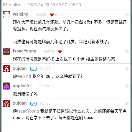
93 replies
•
2026-04-29 00:02:07 +08:00
weixind
Apr 28
2
1
现在大环境比前几年还差。前几年虽然 offer 不多，但是面试还
有挺多。现在面试都没多少了。
当然也有可能是比前几年老了几岁。年纪到斩杀线了。
IsaacYoung
Apr 28
1
2
现在的情况就是不好找 上次找了 6 个月 楼主多调整心态
xujdan
Apr 28
OP
3
@
weixind
我今年 26 ，这么快就到了？
apples01
Apr 28
4
裁员赔偿了吗
xujdan
Apr 28
OP
5
@
IsaacYoung
我就是不知道该以什么心态，之前还能每天学点
rtos ，现在学不下去了，每天都是在刷 boss