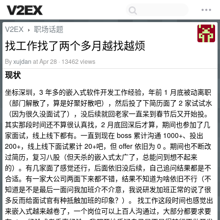
V2EX
职场话题
›
找工作找了两个多月越找越烦
By
xujdan
at Apr 28 · 13462 views
现状
坐标深圳，3 年多的嵌入式软件开发工作经验，年前 1 月底被动离职
（部门解散了，算是好聚好散吧），然后投了下简历面了 2 家试试水
（因为很久没面试了），没后续就回老家一直呆到春节后又开始投。
其实那段时间还不算很认真找，2 月底回深后才算，期间也参加了几
家面试，线上线下都有。一直到现在 boss 累计沟通 1000+、投出
200+，线上线下面试累计 20+吧，但 offer 依旧为 0 。期间也不断改
过简历，复习八股（但天杀的嵌入式太广了，总能问到想不起来
的）。有几家面了感觉还行，后面依旧没后续，自己追问结果都是不
合适。有一家大公司两面下来都不错，结果不知道为啥依旧不行（不
知道是不是最后一面问我加班介不介意，我说研发加班正常的说了很
多反而给面试官有种抵触加班的印象？）。 找工作这段时间也感觉出
来嵌入式越来越卷了，一个岗位可以上百人沟通过，大部分都要求要