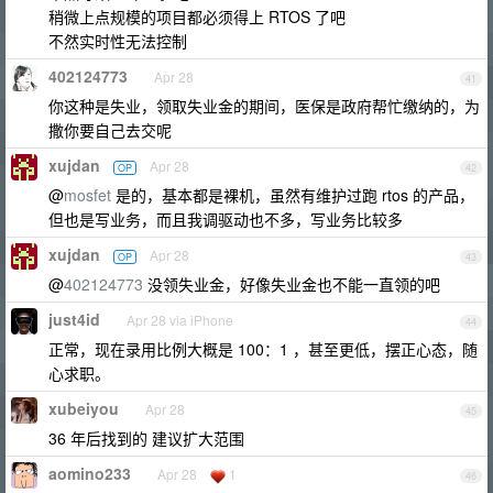
稍微上点规模的项目都必须得上 RTOS 了吧
不然实时性无法控制
402124773
Apr 28
41
你这种是失业，领取失业金的期间，医保是政府帮忙缴纳的，为
撒你要自己去交呢
xujdan
Apr 28
OP
42
@
mosfet
是的，基本都是裸机，虽然有维护过跑 rtos 的产品，
但也是写业务，而且我调驱动也不多，写业务比较多
xujdan
Apr 28
OP
43
@
402124773
没领失业金，好像失业金也不能一直领的吧
just4id
Apr 28 via iPhone
44
正常，现在录用比例大概是 100：1 ，甚至更低，摆正心态，随
心求职。
xubeiyou
Apr 28
45
36 年后找到的 建议扩大范围
aomino233
Apr 28
1
46