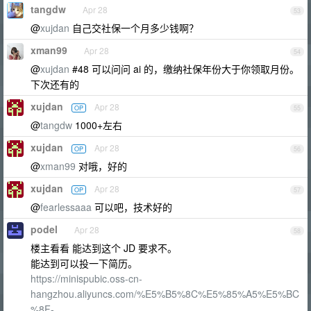
tangdw
Apr 28
53
@
xujdan
自己交社保一个月多少钱啊？
xman99
Apr 28
54
@
xujdan
#48 可以问问 ai 的，缴纳社保年份大于你领取月份。
下次还有的
xujdan
Apr 28
OP
55
@
tangdw
1000+左右
xujdan
Apr 28
OP
56
@
xman99
对哦，好的
xujdan
Apr 28
OP
57
@
fearlessaaa
可以吧，技术好的
podel
Apr 28
58
楼主看看 能达到这个 JD 要求不。
能达到可以投一下简历。
https://minispubic.oss-cn-
hangzhou.aliyuncs.com/%E5%B5%8C%E5%85%A5%E5%BC
%8F-