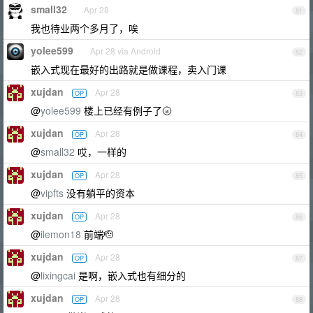
small32
Apr 28
81
我也待业两个多月了，唉
yolee599
Apr 28 via Android
82
嵌入式现在最好的出路就是做课程，卖入门课
xujdan
Apr 28
OP
83
@
yolee599
楼上已经有例子了🌝
xujdan
Apr 28
OP
84
@
small32
哎，一样的
xujdan
Apr 28
OP
85
@
vipfts
没有躺平的资本
xujdan
Apr 28
OP
86
@
ilemon18
前端🫡
xujdan
Apr 28
OP
87
@
lixingcai
是啊，嵌入式也有细分的
xujdan
Apr 28
OP
88