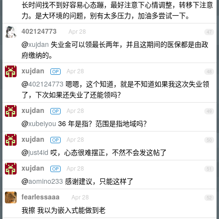
长时间找不到好容易心态蹦，最好注意下心情调整，转移下注意
力。是大环境的问题，别有太多压力，加油多尝试一下。
402124773
Apr 28
47
@
xujdan
失业金可以领最长两年，并且这期间的医保都是由政
府缴纳的。
xujdan
Apr 28
OP
48
@
402124773
嗯嗯，这个知道，就是不知道如果我这次失业领
了，下次如果还失业了还能领吗？
xujdan
Apr 28
OP
49
@
xubeiyou
36 年是指？范围是指地域吗？
xujdan
Apr 28
OP
50
@
just4id
哎，心态很难摆正，不然不会发这帖了
xujdan
Apr 28
OP
51
@
aomino233
感谢建议，只能这样了
fearlessaaa
Apr 28
52
我擦 我以为嵌入式能做到老