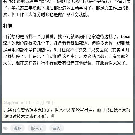
有 rtos 经验或者垂直经验。我都开始质疑自己是不是得转行不做开发
了，毕竟这三年貌似下班后都没怎么主动学习了，都是靠工作上的积
累，但工作上大部分时候也是做产品业务功能。
打算
目前想的是再找一个月看看，找不到就退房回老家边待边找了。boss
深圳的岗位刷得没几个了，准备看看珠海那边，但很多岗位一听到我
是异地的都不是特别热情。5 月社保不打算交了只交医保（其实 4 月
早就想停了，但是忘了自动扣费这回事）。发这帖也想问问有经验的
大伙，现在这样安排行不行或者有没有其他建议，在此感谢大家了。
Supplement 1 · 4 月 28 日
其实有点想转技术支持了，但又不太想经常出差，而且现在技术支持
貌似对技术要求也不低，哎
求职
嵌入式
建议