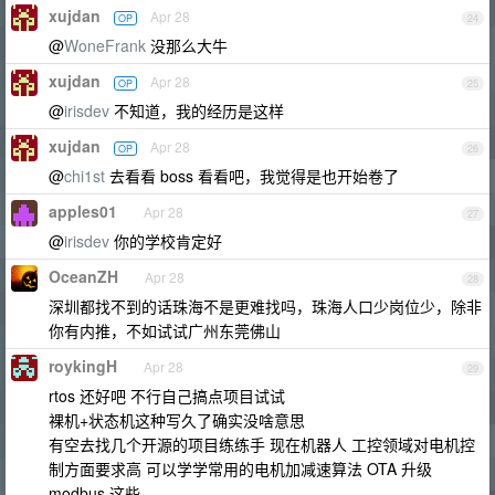
xujdan
Apr 28
OP
24
@
WoneFrank
没那么大牛
xujdan
Apr 28
OP
25
@
irisdev
不知道，我的经历是这样
xujdan
Apr 28
OP
26
@
chi1st
去看看 boss 看看吧，我觉得是也开始卷了
apples01
Apr 28
27
@
irisdev
你的学校肯定好
OceanZH
Apr 28
28
深圳都找不到的话珠海不是更难找吗，珠海人口少岗位少，除非
你有内推，不如试试广州东莞佛山
roykingH
Apr 28
29
rtos 还好吧 不行自己搞点项目试试
裸机+状态机这种写久了确实没啥意思
有空去找几个开源的项目练练手 现在机器人 工控领域对电机控
制方面要求高 可以学学常用的电机加减速算法 OTA 升级
modbus 这些