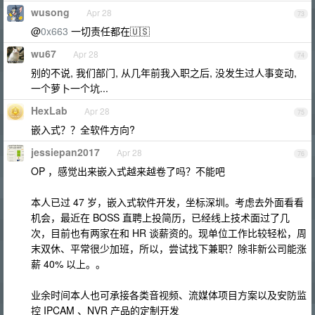
wusong
Apr 28
73
@
0x663
一切责任都在🇺🇸
wu67
Apr 28
74
别的不说, 我们部门, 从几年前我入职之后, 没发生过人事变动,
一个萝卜一个坑...
HexLab
Apr 28
75
嵌入式？？全软件方向?
jessiepan2017
Apr 28
76
OP ，感觉出来嵌入式越来越卷了吗？不能吧
本人已过 47 岁，嵌入式软件开发，坐标深圳。考虑去外面看看
机会，最近在 BOSS 直聘上投简历，已经线上技术面过了几
次，目前也有两家在和 HR 谈薪资的。现单位工作比较轻松，周
末双休、平常很少加班，所以，尝试找下兼职？除非新公司能涨
薪 40% 以上。。
业余时间本人也可承接各类音视频、流媒体项目方案以及安防监
控 IPCAM 、NVR 产品的定制开发