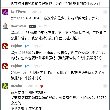
现在纯裸机经验确实很难找，说白了和刚毕业的没什么区别
8ejTFevn
Apr 28
36
@
xujdan
#34 DBA ，我这个岗位少，打招呼的大多是外包
dawnven
Apr 28
PRO
37
@
xujdan
#3 你这个年纪应该是不上不下的面试年纪，工作 5 年
是最好估计，我是能感觉这几年面试越来越少
xujdan
Apr 28
OP
38
@
yxc246800
我也想上 rtos ，没机会；但工作经验也不是白混
的吧，怎么也要比刚毕业强吧（当然那些技术大牛后辈除外）
xujdan
Apr 28
OP
39
@
dawnven
但我同学工作两年就跳了，总觉得我是待太久了应
该提前出来找才对吧
mosfet
Apr 28
1
40
嵌入式 3 年都纯裸机吗
除非有搞特定领域算法的经验，或者有合规相关的经验，60730
之类的
不然等效 1 年经验吧