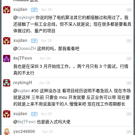
xujdan
Apr 28
OP
30
@
roykingH
你说的除了电机算法其它的都接触过和用过了，我
还接触了一些工业总线，但不深入就是说；现在很多都是要看具
体做过的、量产的项目
xujdan
Apr 28
OP
31
@
OceanZH
这样的吗，那我看看吧
8ejTFevn
Apr 28
32
我也是在深圳 3 月开始找工作，，两个月只有 3 个面试，行情
真的不太行
roykingH
Apr 28
33
@
xujdan
#30 这种没办法 看项目经历说明不着急招人 现在市场
就是这样 三年前 只要会 mcu 开发就要 反正业务可以带 现在要
的就是上来不用说直接干的人 慢慢来吧 现在找工作周期都长
xujdan
Apr 28
OP
34
@
8ejTFevn
也是嵌入式吗大佬
yxc246800
Apr 28
35