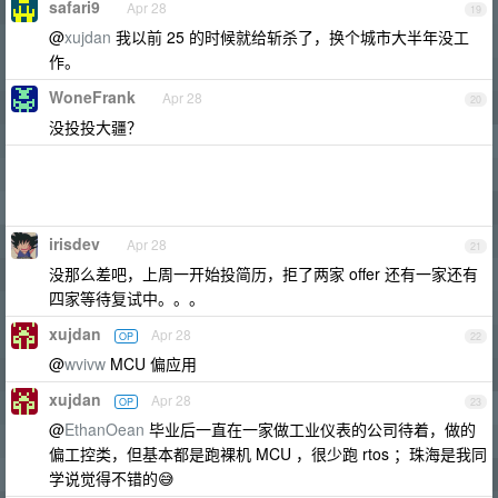
safari9
Apr 28
19
@
xujdan
我以前 25 的时候就给斩杀了，换个城市大半年没工
作。
WoneFrank
Apr 28
20
没投投大疆？
irisdev
Apr 28
21
没那么差吧，上周一开始投简历，拒了两家 offer 还有一家还有
四家等待复试中。。。
xujdan
Apr 28
OP
22
@
wvivw
MCU 偏应用
xujdan
Apr 28
OP
23
@
EthanOean
毕业后一直在一家做工业仪表的公司待着，做的
偏工控类，但基本都是跑裸机 MCU ，很少跑 rtos ；珠海是我同
学说觉得不错的😅