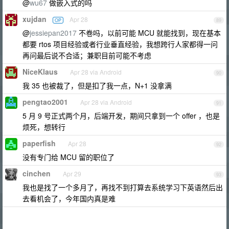
@
wu67
做嵌入式的吗
xujdan
Apr 28
OP
89
@
jessiepan2017
不卷吗，以前可能 MCU 就能找到，现在基本
都要 rtos 项目经验或者行业垂直经验，我想跨行人家都得一问
再问最后说不合适；兼职目前可能不考虑
NiceKlaus
Apr 28 via Android
90
我 35 也被裁了，但是扣了我一点，N+1 没拿满
pengtao2001
Apr 28 via Android
91
5 月 9 号正式两个月，后端开发，期间只拿到一个 offer ，也是
烦死，想转行
paperfish
Apr 28
92
没有专门给 MCU 留的职位了
cinchen
Apr 29
93
我也是找了一个多月了，再找不到打算去系统学习下英语然后出
去看机会了，今年国内真是难