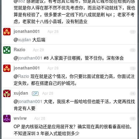
@
aoz
感谢建议，有考虑其它城市，但是其它城市现在给我的感
觉就是你人得在那不然不优先考虑你，而且动不动就线下，我也
算是有经验了，很多要求一定线下的八成就是刷 kpi ；老家不考
虑，老家就十八线小县城，没有制造业
jonathan001
Apr 28
11
@
xujdan
大后端
Razio
Apr 28
12
@
jonathan001
#8 人家面子往哪搁，管不住你。深有体会
jonathan001
Apr 28
13
@
Razio
现在就是这个情况，你只要比面试官能力高，你面试注
定失败，都在搭建自己的护城河。
xujdan
Apr 28
OP
14
@
jonathan001
大佬，我技术一般哈哈但也能干活，大佬再找找
肯定有人要
wvivw
Apr 28
15
OP 是内核驱动还是应用层开发？确实现在真的很看垂直经验。
不知道深圳 3 年嵌入式能给到多少