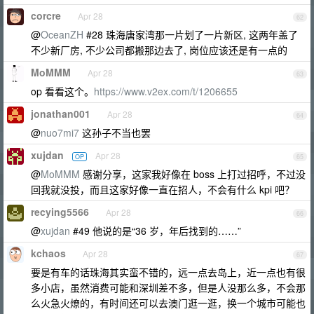
corcre
Apr 28
62
@
OceanZH
#28 珠海唐家湾那一片划了一片新区, 这两年盖了
不少新厂房, 不少公司都搬那边去了, 岗位应该还是有一点的
MoMMM
Apr 28
63
op 看看这个。
https://www.v2ex.com/t/1206655
jonathan001
Apr 28
64
@
nuo7mi7
这孙子不当也罢
xujdan
Apr 28
OP
65
@
MoMMM
感谢分享，这家我好像在 boss 上打过招呼，不过没
回我就没投，而且这家好像一直在招人，不会有什么 kpi 吧？
recying5566
Apr 28
66
@
xujdan
#49 他说的是“36 岁，年后找到的……”
kchaos
Apr 28
67
要是有车的话珠海其实蛮不错的，远一点去岛上，近一点也有很
多小店，虽然消费可能和深圳差不多，但是人没那么多，不会那
么火急火燎的，有时间还可以去澳门逛一逛，换一个城市可能也