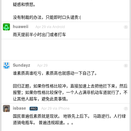
疑惑和愤怒。
没有制裁的办法，只能即时口头谴责:(
huaweii
Apr 29 via Android
5
雨天提前半小时出门或者打车
Sundayz
Apr 29
6
谁素质高谁吃亏，素质高也就感动一下自己了。
回归正题，如果你性格比较冲，直接加速上去把他拦下来，然后
报警；如果你性格比较保守，一个人占满非机动车道就行了，不
让其他人超车，避免此类事情。
isbase
Apr 29 via iPhone
PRO
7
国民普遍低素质就是现状。 地铁先上后下。 马路逆行。人行绿
道骑电瓶车。 普遍违规超速。。。