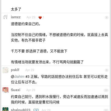
太多了
iamxz
Apr 29
1
8
道德是约束自己的。
当控制不住自己的情绪，不想被道德约束的时候，就直接上去真
实他，有仇不报非君子
千万不要 即选择了道德，又不能放下
有情绪当场就要发泄出来，不行骂两句就翻篇了
psklf
Apr 29
9
@
Jiahim
#3 正解。窄路的話就想办法别住后车 甚至可以蛇形走
位让后车过不去。
Suaxi
Apr 29
10
约束自己就行，遇到积水我慢行，旁边不减速反而加速通过溅到
我的时候，直接就是曹尼玛问候
shalou8023
Apr 29
OP
11