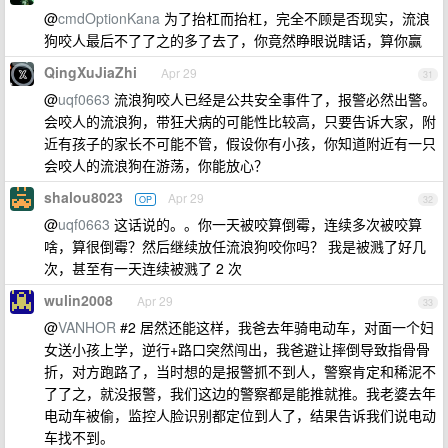
@
cmdOptionKana
为了抬杠而抬杠，完全不顾是否现实，流浪
狗咬人最后不了了之的多了去了，你竟然睁眼说瞎话，算你赢
QingXuJiaZhi
Apr 29
31
@
uqf0663
流浪狗咬人已经是公共安全事件了，报警必然出警。
会咬人的流浪狗，带狂犬病的可能性比较高，只要告诉大家，附
近有孩子的家长不可能不管，假设你有小孩，你知道附近有一只
会咬人的流浪狗在游荡，你能放心？
shalou8023
Apr 29
OP
32
@
uqf0663
这话说的。。你一天被咬算倒霉，连续多次被咬算
啥，算很倒霉？然后继续放任流浪狗咬你吗？ 我是被溅了好几
次，甚至有一天连续被溅了 2 次
wulin2008
Apr 29
33
@
VANHOR
#2 居然还能这样，我爸去年骑电动车，对面一个妇
女送小孩上学，逆行+路口突然闯出，我爸避让摔倒导致指骨骨
折，对方跑路了，当时想的是报警抓不到人，警察肯定和稀泥不
了了之，就没报警，我们这边的警察都是能推就推。我老婆去年
电动车被偷，监控人脸识别都定位到人了，结果告诉我们说电动
车找不到。