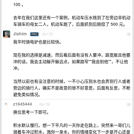
100 。
去年在我们这里还有一个案例，机动车压水贱到了在旁边非机动
车骑车的母女二人，机动车跑了，后面抓到后赔偿了 500 元。
Jiahim
Apr 29
PRO
3
我平时骑电驴也是比较快。
现在我的选择是减速，然后看后面有没有人要冲，路宽敞且他要
冲的话，我会主动躲开躲远点，如果路窄**我会别他**，不让他
冲。
当然以前也有没注意的时候，一不小心压到水也会弄到行人或者
旁边的骑行人，确实不是故意的很不好意思，后面有反思，不断
避免类似情况。
z1645444
Apr 29
4
换位思考一下即可。
积水默认慢行。想一下平凡的一天你走在路上，突然来一哥们儿
骑着车冲过积水，溅你一身水，你的情绪变化下一步是开心还是