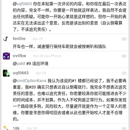
@
uqf0663
你在本贴第一次评论的内容，和你现在最后一次表达
的内容，完全不一样。你要是一开始就这样表达，我自然不会提
出任何质疑。可能你一开始心里就是这样想的，但你一开始的表
达实在无法读出这个意思，反而是读出别的意思（自认倒霉算
了，不该追究责任）。
fenfire
Apr 29
39
开车也一样，减速慢行保持车距就会被按喇叭和插队
ovtfkw
Apr 29 via iPhone
40
@
psklf
#9 适应环境
uqf0663
Apr 29
41
@
cmdOptionKana
我认为该说的#1 楼都已经说了，我不必要再
重复，我#20 确实只想表达自认倒霉就行，我完全不想表达追究
责任的意思，也难以追究责任，你若要较真你就可能搭进去不少
的时间成本，并不划算。作为人不咬狗是正常行为，如果你发现
一个路段很多狗，风险较大，尽量避开就是作为一个正常人的思
维，你要是寻思你得咬回去或者从此也要开始咬人才是不合理
的。
18k
Apr 29
42