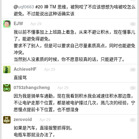
@
uqf0663
#20 神 TM 思维，被狗咬了不应该想想为啥被咬怎么
避免。不过能说出这种话确实该
EJW
Apr 29
48
我以前不懂事加上上班路上着急，从来不避让积水，现在懂事儿
了，能避免得避免。
要求不了别人，但是可以要求自己尽量素质高点，同时也能避免
冲突。
当然别人没素质的时候，你不愿意较真的话，只能避开了。
AchieveHF
Apr 29
49
直接骂
0753zhangcheng
Apr 29
50
因为我是骑单车通勤，现在我看到积水我会减速往积水那边靠，
不让电驴走那个位置，都是被电驴撞过几次，溅几次的经验，宁
愿慢点提前卡下位置，也不想湿身
zerovoid
Apr 29
51
如果是汽车，直接报警抓得到。
电瓶车那就没办法了，