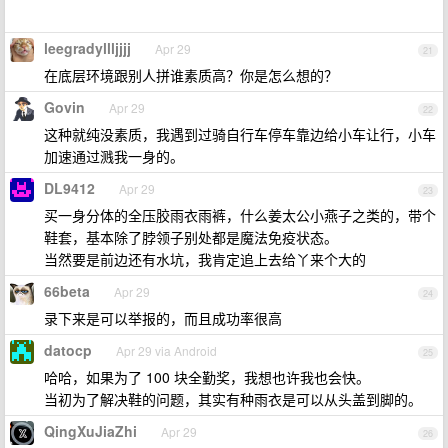
leegradyllljjjj
Apr 29
21
在底层环境跟别人拼谁素质高？你是怎么想的？
Govin
Apr 29
22
这种就纯没素质，我遇到过骑自行车停车靠边给小车让行，小车
加速通过溅我一身的。
DL9412
Apr 29
23
买一身分体的全压胶雨衣雨裤，什么姜太公小燕子之类的，带个
鞋套，基本除了脖领子别处都是魔法免疫状态。
当然要是前边还有水坑，我肯定追上去给丫来个大的
66beta
Apr 29
24
录下来是可以举报的，而且成功率很高
datocp
Apr 29 via Android
25
哈哈，如果为了 100 块全勤奖，我想也许我也会快。
当初为了解决鞋的问题，其实有种雨衣是可以从头盖到脚的。
QingXuJiaZhi
Apr 29
26