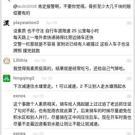
@
wulin2008
肯定报警啊，不要你觉得。骨折至少大几千块的赔
偿要有的
playstation3
Apr 29
43
没素质 也不守法 自行车道限速 25 公里每小时
每天路上一堆外卖快递骑得比旁边骑车还快
交警一栏那就是不容易 家附近已经有人被撞过 这些人车子也没
牌照 撞完就跑
Lilithia
Apr 29
44
我觉得我素质挺高的，结果就是经常吃亏，还给自己气够呛。
fengqing2
Apr 29
45
下次减速往水塘里走。1 可以减速，2 不让别人走水塘溅起水
exnes
Apr 29
46
这个事跟个人素质相关，骑车给人溅起腿上过过追了老远抓住说
了句对不起，也有批雨衣就此算了。后来骑车的时候尽量避免在
积水区和别人并行，尽量骑在正中间压住后车。现在开车时我也
尽量不走最边道看到水能让则让不能让就减速。
exnes
Apr 29
47