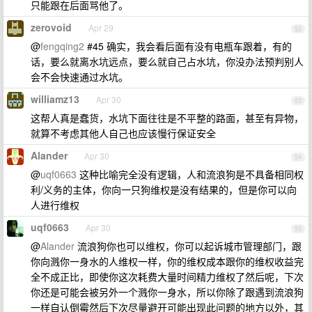
只能跟在后面骂他了。
zerovoid
Apr 29
52
@
fengqing2
#45 确实，我会看后面有没有电瓶车跟着，有的
话，要么就离水坑远点，要么就自己占水坑，你没办法预判别人
会不会快速通过水坑。
williamz13
Apr 30
53
这帮人真是蠢货，水坑下面往往是不平整的路面，甚至有异物，
就算不考虑其他人自己也应该慢行保证安全
Alander
Apr 30
54
@
uqf0663
这种比喻完全没有逻辑，人和流浪狗是不具备相同权
利/义务的主体，你向一只狗维权是没有结果的，但是你可以向
人进行维权
uqf0663
Apr 30
55
@
Alander
流浪狗你也可以维权，你可以起诉城市管理部门，跟
你向溅你一身水的人维权一样，你的维权成本跟你的维权收益完
全不成正比，即使你这次耗费大量时间精力维权了然后呢，下次
你还是可能会被另外一个溅你一身水，所以你除了跟遇到流浪狗
一样自认倒霉然后下次尽量避开可能出现此问题的地方以外，其