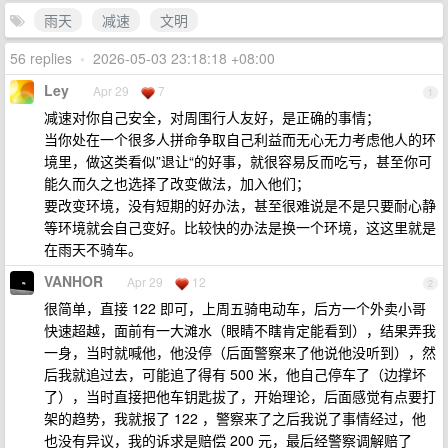
雨天
减速
文明
56 replies
•
2026-05-03 23:18:18 +08:00
Ley
Apr 29
7
1
减速对你自己安全，对周围行人友好，是正确的事情；
当你处在一个很多人拼命争取自己利益而无心无力考虑他人的环
境里，做这类看似”退让“的好事，就很容易反而吃亏，甚至你可
能久而久之也选择了改变做法，加入他们；
要改变环境，没有短期的好办法，甚至很难说是不是只要耐心静
等环境就会自己变好。比较快的办法是换一个环境，这这里就是
在雨天不骑车。
VANHOR
Apr 29
12
2
很简单，直接 122 即可，上周五骑电动车，后方一个外卖小哥
快速超越，面前有一大滩水（眼睛不瞎肯定能看到），结果弄我
一身，当时就喊他，他没停（后面警察来了他说他没听到），然
后我就追过去，可能追了得有 500 米，他自己停车了（边撑坏
了），当时直接把他车钥匙拔了，开始理论，后面感觉有点要打
架的趋势，我就报了 122 ，警察来了之后我说了事情经过，他
也没有异议，我的诉求是赔偿 200 元，最后经警察调解赔了