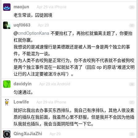
maojun
Apr 29 via iPhone
34
老生常谈，囚徒困境
uqf0663
Apr 29
35
@
cmdOptionKana
不要抬杠了，再抬杠就偏离主题了，你要抬
杠就你赢。
我想说的是减速慢行是美德跟还是被人溅一身是两个独立的事
件，不能混为一谈。
作为人类不去咬狗是正常行为，你不去咬狗不代表就不会被狗咬
是两个独立事件混在一起就扯不清了（回应 op 的原话“难道文明
让行的人注定要被泼冷水吗”）。
davidyin
Apr 29 via Android
36
匀速通过。
Lowlife
Apr 29 via iPhone
37
就好比我出去办事买东西排队，我自己有序排队，其他人很没素
质的插队在我前面，我虽然心里不舒服，但是我并不会因为他插
队我就也插队，我会当面阴阳怪气一下它。
QingXuJiaZhi
Apr 29
38