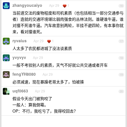
zhangyoucaiyo
Apr 29
1
16
当前道交法的废物程度和司机素质（也包括相当一部分交通参与
者）造就的交通环境堪比弱肉强食的丛林法则。谁硬谁牛逼，谁
对撞不死谁牛逼。汽车故意别两轮，半挂不避四轮，有本事你就
来，看对撞谁死。
ryvaius
Apr 29
1
17
人太多了农民都进城了没法谈素质
yvyvyv
Apr 29
18
一般不考验别人的素质，天气不好就公共交通或者开车
fengYH8080
Apr 29
19
必须减速，现在暴躁老哥太多了，怕被揍
uqf0663
Apr 29
20
假设今天出门被狗咬了
一般人：算我倒霉。
OP：不行，我吃亏了，我得咬回去？