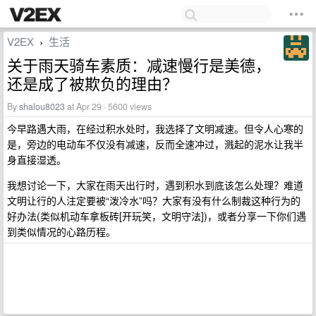
V2EX
生活
›
关于雨天骑车素质：减速慢行是美德，
还是成了被欺负的理由？
By
shalou8023
at Apr 29 · 5600 views
今早路遇大雨，在经过积水处时，我选择了文明减速。但令人心寒的
是，旁边的电动车不仅没有减速，反而全速冲过，溅起的泥水让我半
身直接湿透。
我想讨论一下，大家在雨天出行时，遇到积水到底该怎么处理？难道
文明让行的人注定要被“泼冷水”吗？大家有没有什么制裁这种行为的
好办法(类似机动车拿板砖[开玩笑，文明守法])，或者分享一下你们遇
到类似情况的心路历程。