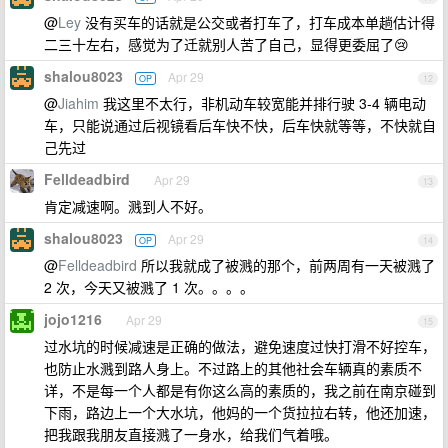
@
Ley
没有买车的话就是公交或者打车了，打车成本单趟估计得
二三十左右，感觉为了迁就别人苦了自己，显得更委屈了😢
shalou8023
Apr 29
OP
12
@
Jiahim
我这里不太行，非机动车较宽能并排行驶 3-4 辆电动
车，只能说通过后视镜看后车快不快，后车快就等等，不快就自
己先过
Felldeadbird
Apr 29
13
肯定减速啊。溅到人不好。
shalou8023
Apr 29
OP
14
@
Felldeadbird
所以我就成了被溅的那个，前两周有一天被溅了
2 次，今天又被溅了 1 次。。。。
jojo1216
Apr 29
15
过水坑的时候减速是正确的做法，避免速度过快打滑不好控车，
也防止水溅到路人身上。不过路上的其他社会车辆真的素质不
详，不是每一个人都是有你这么高的素质的，我之前在南京碰到
下雨，路边上一个大水坑，他妈的一个货拉拉右转，他还加速，
把我跟我朋友直接溅了一身水，给我们气着哦。