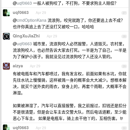
@
uqf0663
一般人被狗咬了，不打狗，不要求狗主人赔偿？
uqf0663
Apr 29
27
@
cmdOptionKana
流浪狗，咬完就跑了，你还要追上去不成？
也许你真追上去了还没打又被咬一口，哈哈哈
QingXuJiaZhi
Apr 29
28
@
uqf0663
城市里，流浪狗咬人必然报警，人道毁灭。农村里，
流浪狗咬人，也必然告诉大家去打死。一半是为了自己，一半是
为了保护小孩子。我就没见过流浪狗咬了人还没人管的。
aizya
Apr 29
29
有被电瓶车和汽车都喷过，我有发言权，前面如果有水坑，你就
先往水坑上慢慢骑，这样被溅一身的概率会大大减少。想根本解
决，就买个送外卖的雨衣，穿身上的，再套个雨鞋，大概率不会
淋湿。
如果被淋湿了，汽车可以直接报警，我之前报过，扣钱还是扣分
不是很清楚，但是会让车主去交警大队，然后电话道歉，至少能
恶心下车主。 如果是电瓶车，骑上去干他丫的，互相伤害。🤘
uqf0663
Apr 29
30