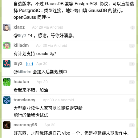
自选版本。不过 GaussDB 兼容 PostgreSQL 协议，可以直接选
择 PostgreSQL 类型连接，地址端口填 GaussDB 的就行。
openGauss 同理～
xiaoz
Apr 29 via Android
9
@
t8y2
#4 ，感谢，等你好消息。
killadm
Apr 30 via Android
10
有计划支持 oracle 吗？
t8y2
Apr 30
OP
11
@
killadm
会加入后期规划中
hsiafan
Apr 30
12
看起来不错，加油
tomclancy
Apr 30 via Android
13
大型商业软件人家可以长期稳定更新
能行的话我也试试
marcong95
Apr 30
14
好东西，之前我还想自己 vibe 一个，但是拖延症末期发作中。