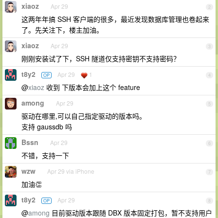
xiaoz
Apr 29
2
这两年年搞 SSH 客户端的很多，最近发现数据库管理也卷起来
了。先关注下，楼主加油。
xiaoz
Apr 29
3
刚刚安装试了下，SSH 隧道仅支持密钥不支持密码？
t8y2
Apr 29
1
OP
4
@
xiaoz
收到 下版本会加上这个 feature
among
Apr 29
5
驱动在哪里,可以自己指定驱动的版本吗。
支持 gaussdb 吗
Bssn
Apr 29
6
不错，支持一下
wzw
Apr 29 via iPhone
7
加油👏
t8y2
Apr 29
OP
8
@
among
目前驱动版本跟随 DBX 版本固定打包，暂不支持用户