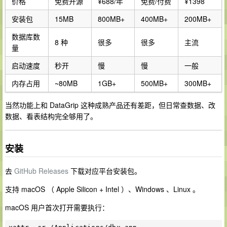
价格
免费开源
¥688/年
免费/付费
¥1398
安装包
15MB
800MB+
400MB+
200MB+
数据库数
8 种
很多
很多
主流
量
启动速度
秒开
慢
慢
一般
内存占用
~80MB
1GB+
500MB+
300MB+
当然功能上和 DataGrip 这种成熟产品还有差距，但日常查数据、改
数据、看表结构完全够用了。
安装
去
GitHub Releases
下载对应平台安装包。
支持 macOS （ Apple Silicon + Intel ）、Windows 、Linux 。
macOS 用户首次打开需要执行：