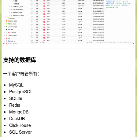
支持的数据库
一个客户端管所有：
MySQL
PostgreSQL
SQLite
Redis
MongoDB
DuckDB
ClickHouse
SQL Server