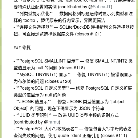
要特殊认证配置的实例 (contributed by @
SuLea-IT
)
- **列类型提示优化** — 数据网格列标题悬停时显示列类型和注
释的 tooltip ，替代原来的行内显示，界面更简洁
- **连接文件选择器** — SQLite/DuckDB 连接新增文件选择器按
钮，可直接浏览选择数据库文件 (closes #121)
### 修复
- **PostgreSQL SMALLINT 显示** — 修复 SMALLINT/INT2 类
型值显示为 null 的问题 (closes #118)
- **MySQL TINYINT(1) 显示** — 修复 TINYINT(1) 被错误显示
为布尔值的问题 (closes #120)
- **PostgreSQL 自定义类型** — 修复 PostgreSQL 自定义扩展
类型的值显示为 null 的问题
- **JSONB 值显示** — 修复 JSONB 类型值显示为 `[object
Object]` 的问题，现在正确显示为 JSON 字符串
- **UUID 类型识别** — 改进 UUID 类型字段的识别方式
(contributed by @
rarnu
)
- **PostgreSQL 大小写敏感表名** — 修复包含大写字母的表名
查询失败的问题，使用 quote_ident 正确引用 (closes #111)